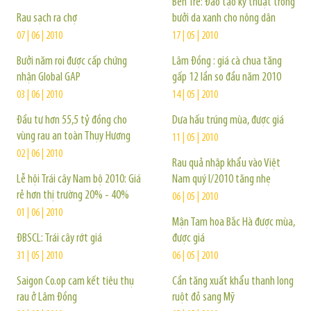
Bến Tre: Đào tạo kỹ thuật trồng
Rau sạch ra chợ
bưởi da xanh cho nông dân
07 | 06 | 2010
17 | 05 | 2010
Bưởi năm roi được cấp chứng
Lâm Đồng : giá cà chua tăng
nhận Global GAP
gấp 12 lần so đầu năm 2010
03 | 06 | 2010
14 | 05 | 2010
Đầu tư hơn 55,5 tỷ đồng cho
Dưa hấu trúng mùa, được giá
vùng rau an toàn Thụy Hương
11 | 05 | 2010
02 | 06 | 2010
Rau quả nhập khẩu vào Việt
Lễ hội Trái cây Nam bộ 2010: Giá
Nam quý I/2010 tăng nhẹ
rẻ hơn thị trường 20% - 40%
06 | 05 | 2010
01 | 06 | 2010
Mận Tam hoa Bắc Hà được mùa,
ĐBSCL: Trái cây rớt giá
được giá
31 | 05 | 2010
06 | 05 | 2010
Saigon Co.op cam kết tiêu thụ
Cần tăng xuất khẩu thanh long
rau ở Lâm Đồng
ruột đỏ sang Mỹ