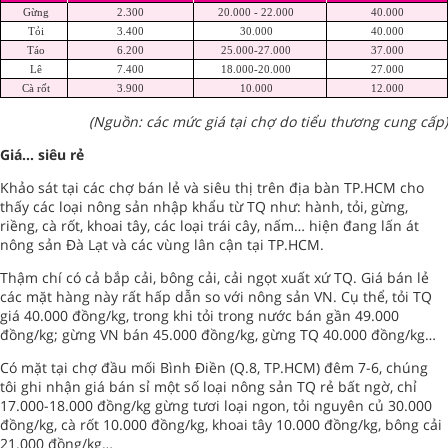
Gừng
2.300
20.000 - 22.000
40.000
Tỏi
3.400
30.000
40.000
Táo
6.200
25.000-27.000
37.000
Lê
7.400
18.000-20.000
27.000
Cà rốt
3.900
10.000
12.000
(Nguồn: các mức giá tại chợ do tiểu thương cung cấp)
Giá… siêu rẻ
Khảo sát tại các chợ bán lẻ và siêu thị trên địa bàn TP.HCM cho
thấy các loại nông sản nhập khẩu từ TQ như: hành, tỏi, gừng,
riềng, cà rốt, khoai tây, các loại trái cây, nấm… hiện đang lấn át
nông sản Đà Lạt và các vùng lân cận tại TP.HCM.
Thậm chí có cả bắp cải, bông cải, cải ngọt xuất xứ TQ. Giá bán lẻ
các mặt hàng này rất hấp dẫn so với nông sản VN. Cụ thể, tỏi TQ
giá 40.000 đồng/kg, trong khi tỏi trong nước bán gần 49.000
đồng/kg; gừng VN bán 45.000 đồng/kg, gừng TQ 40.000 đồng/kg…
Có mặt tại chợ đầu mối Bình Điền (Q.8, TP.HCM) đêm 7-6, chúng
tôi ghi nhận giá bán sỉ một số loại nông sản TQ rẻ bất ngờ, chỉ
17.000-18.000 đồng/kg gừng tươi loại ngon, tỏi nguyên củ 30.000
đồng/kg, cà rốt 10.000 đồng/kg, khoai tây 10.000 đồng/kg, bông cải
21.000 đồng/kg…