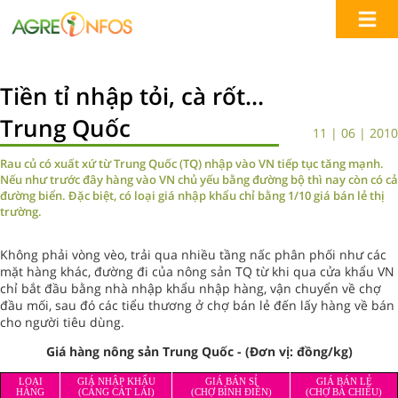
Tiền tỉ nhập tỏi, cà rốt...
Trung Quốc
11 | 06 | 2010
Rau củ có xuất xứ từ Trung Quốc (TQ) nhập vào VN tiếp tục tăng mạnh.
Nếu như trước đây hàng vào VN chủ yếu bằng đường bộ thì nay còn có cả
đường biển. Đặc biệt, có loại giá nhập khẩu chỉ bằng 1/10 giá bán lẻ thị
trường.
Không phải vòng vèo, trải qua nhiều tầng nấc phân phối như các
mặt hàng khác, đường đi của nông sản TQ từ khi qua cửa khẩu VN
chỉ bắt đầu bằng nhà nhập khẩu nhập hàng, vận chuyển về chợ
đầu mối, sau đó các tiểu thương ở chợ bán lẻ đến lấy hàng về bán
cho người tiêu dùng.
Giá hàng nông sản Trung Quốc - (Đơn vị: đồng/kg)
LOẠI
GIÁ NHẬP KHẨU
GIÁ BÁN SỈ
GIÁ BÁN LẺ
HÀNG
(CẢNG CÁT LÁI)
(CHỢ BÌNH ÐIỀN)
(CHỢ BÀ CHIỂU)