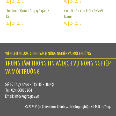
28 | 05 | 2010
05 | 05 | 2010
Tỏi Trung Quốc tăng giá gấp 7
Cơ hội nào cho trái cây Việt
lần
Nam?
25 | 05 | 2010
05 | 05 | 2010
VIỆN CHIẾN LƯỢC CHÍNH SÁCH NÔNG NGHIỆP VÀ MÔI TRƯỜNG
TRUNG TÂM THÔNG TIN VÀ DỊCH VỤ NÔNG NGHIỆP
VÀ MÔI TRƯỜNG
Số 16 Thụy Khuê - Tây Hồ - Hà Nội
Tel: 024.66883264
Email: info@agro.gov.vn
©2025 Viện Chiến lược Chính sách Nông nghiệp và Môi trường.