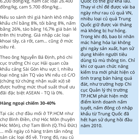
6.200 đồng/kg, nấm các loại 26.400
Quốc có thể giữ khá lâu.
đồng/kg, cam 5.700 đồng/kg…
Thay vì chỉ để được vài ba
ngày như rau củ quả VN,
Nếu so sánh thì giá hành khô nhập
nhiều loại củ quả Trung
khẩu chỉ bằng 8%, tỏi bằng 8%, nấm
Quốc giữ được vài tháng
bằng 26%, táo bằng 16,7% giá bán lẻ
mà không bị hư hỏng.
trên thị trường. Giá nhập các loại
Trong khi đó, bao bì nhãn
khoai tây, cà rốt, cam… cũng ở mức
mác hàng hóa lại không
siêu rẻ.
ghi ngày sản xuất, hạn sử
dụng khiến người tiêu
Theo ông Nguyễn Bá Định, phó chi
dùng tù mù thông tin. Chỉ
cục trưởng Chi cục Hải quan cửa
khi cơ quan chức năng
khẩu cảng Sài Gòn khu vực I, nhiều
kiểm tra mới phát hiện có
loại nông sản TQ vào VN nếu có C/O
tình trạng bán hàng quá
(chứng từ chứng nhận xuất xứ) sẽ
đát, như trường hợp Chi
được hưởng mức thuế suất thuế ưu
cục Quản lý thị trường
đãi đặc biệt ASEAN - TQ là 0%.
TP.HCM phát hiện một
điểm kinh doanh nấm
Hàng ngoại chiếm 30-40%
tuyết, nấm đông cô nhập
Tại các chợ đầu mối ở TP.HCM như
khẩu từ Trung Quốc đã
chợ Bình Điền, chợ Hóc Môn (huyện
hết hạn sử dụng hồi đầu
Hóc Môn), chợ Tam Bình (Q.Thủ Đức)
năm 2010.
… mỗi ngày có hàng trăm tấn nông
sản các loại đổ về. Trong đó, rau củ