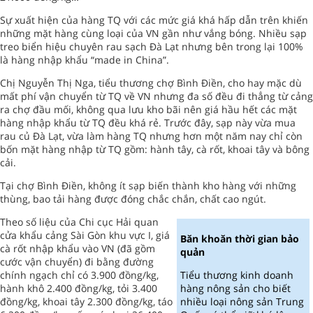
Sự xuất hiện của hàng TQ với các mức giá khá hấp dẫn trên khiến
những mặt hàng cùng loại của VN gần như vắng bóng. Nhiều sạp
treo biển hiệu chuyên rau sạch Đà Lạt nhưng bên trong lại 100%
là hàng nhập khẩu “made in China”.
Chị Nguyễn Thị Nga, tiểu thương chợ Bình Điền, cho hay mặc dù
mất phí vận chuyển từ TQ về VN nhưng đa số đều đi thẳng từ cảng
ra chợ đầu mối, không qua lưu kho bãi nên giá hầu hết các mặt
hàng nhập khẩu từ TQ đều khá rẻ. Trước đây, sạp này vừa mua
rau củ Đà Lạt, vừa làm hàng TQ nhưng hơn một năm nay chỉ còn
bốn mặt hàng nhập từ TQ gồm: hành tây, cà rốt, khoai tây và bông
cải.
Tại chợ Bình Điền, không ít sạp biến thành kho hàng với những
thùng, bao tải hàng được đóng chắc chắn, chất cao ngút.
Theo số liệu của Chi cục Hải quan
cửa khẩu cảng Sài Gòn khu vực I, giá
Băn khoăn thời gian bảo
cà rốt nhập khẩu vào VN (đã gồm
quản
cước vận chuyển) đi bằng đường
chính ngạch chỉ có 3.900 đồng/kg,
Tiểu thương kinh doanh
hành khô 2.400 đồng/kg, tỏi 3.400
hàng nông sản cho biết
đồng/kg, khoai tây 2.300 đồng/kg, táo
nhiều loại nông sản Trung