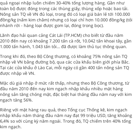
quả ngoại nhập luôn chiếm 30-40% tổng lượng hàng. Gần như
toàn bộ được đóng trong các thùng giấy, thùng xốp hoặc bao tải.
Nông sản TQ về VN đủ loại, trong đó có loại giá bán lẻ tới 100.000
đồng/kg (nấm kim châm) nhưng có loại chỉ hơn 10.000 đồng/kg (tỏi
nhánh rời - hàng loại được gom lại, đóng trong bọc).
Lãnh đạo hải quan cảng Cát Lái (TP.HCM) cho biết từ đầu năm
2010 đến nay có khoảng 7.200 tấn cà rốt, 10.042 tấn khoai tây, gần
1.000 tấn hành, 1.043 tấn tỏi… đã được làm thủ tục thông quan.
Trong khi đó, theo Bộ Công thương, có khoảng 75% nông sản TQ
nhập về VN bằng đường bộ, qua các cửa khẩu biên giới phía Bắc.
Tại các cửa khẩu ở Lào Cai, mỗi ngày có gần 400 tấn nông sản TQ
được nhập về VN.
Mặc dù giá nhập ở mức rất thấp, nhưng theo Bộ Công thương, từ
đầu năm 2010 đến nay kim ngạch nhập khẩu nhiều mặt hàng
nông sản tăng chóng mặt, đặc biệt hai tháng đầu năm nay với kim
ngạch tăng 56%.
Riêng với mặt hàng rau quả, theo Tổng cục Thống kê, kim ngạch
nhập khẩu năm tháng đầu năm nay đạt 99 triệu USD, tăng khoảng
6,4% so với cùng kỳ năm ngoái. Trong đó, TQ chiếm trên 40% tổng
kim ngạch.