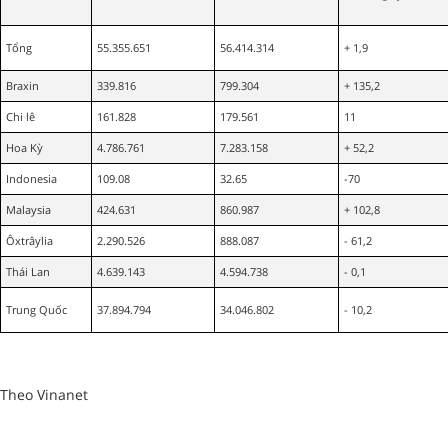
Tổng
55.355.651
56.414.314
+ 1,9
Braxin
339.816
799.304
+ 135,2
Chi lê
161.828
179.561
11
Hoa Kỳ
4.786.761
7.283.158
+ 52,2
Indonesia
109.08
32.65
-70
Malaysia
424.631
860.987
+ 102,8
Ôxtrâylia
2.290.526
888.087
- 61,2
Thái Lan
4.639.143
4.594.738
- 0,1
Trung Quốc
37.894.794
34.046.802
- 10,2
Theo Vinanet