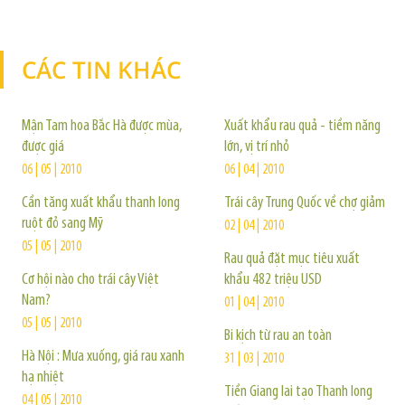
CÁC TIN KHÁC
TIN KHÁC
Mận Tam hoa Bắc Hà được mùa,
Xuất khẩu rau quả - tiềm năng
được giá
lớn, vị trí nhỏ
06 | 05 | 2010
06 | 04 | 2010
Cần tăng xuất khẩu thanh long
Trái cây Trung Quốc về chợ giảm
ruột đỏ sang Mỹ
02 | 04 | 2010
05 | 05 | 2010
Rau quả đặt mục tiêu xuất
Cơ hội nào cho trái cây Việt
khẩu 482 triệu USD
Nam?
01 | 04 | 2010
05 | 05 | 2010
Bi kịch từ rau an toàn
Hà Nội : Mưa xuống, giá rau xanh
31 | 03 | 2010
hạ nhiệt
Tiền Giang lai tạo Thanh long
04 | 05 | 2010