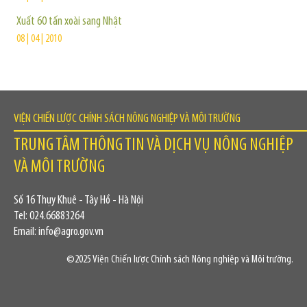
Xuất 60 tấn xoài sang Nhật
08 | 04 | 2010
VIỆN CHIẾN LƯỢC CHÍNH SÁCH NÔNG NGHIỆP VÀ MÔI TRƯỜNG
TRUNG TÂM THÔNG TIN VÀ DỊCH VỤ NÔNG NGHIỆP
VÀ MÔI TRƯỜNG
Số 16 Thụy Khuê - Tây Hồ - Hà Nội
Tel: 024.66883264
Email: info@agro.gov.vn
©2025 Viện Chiến lược Chính sách Nông nghiệp và Môi trường.