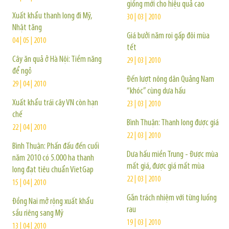
giống mới cho hiệu quả cao
Xuất khẩu thanh long đi Mỹ,
30 | 03 | 2010
Nhật tăng
Giá bưởi năm roi gấp đôi mùa
04 | 05 | 2010
tết
Cây ăn quả ở Hà Nội: Tiềm năng
29 | 03 | 2010
để ngỏ
Đến lượt nông dân Quảng Nam
29 | 04 | 2010
“khóc” cùng dưa hấu
Xuất khẩu trái cây VN còn hạn
23 | 03 | 2010
chế
Bình Thuận: Thanh long được giá
22 | 04 | 2010
22 | 03 | 2010
Bình Thuận: Phấn đấu đến cuối
Dưa hấu miền Trung - Được mùa
năm 2010 có 5.000 ha thanh
mất giá, được giá mất mùa
long đạt tiêu chuẩn VietGap
22 | 03 | 2010
15 | 04 | 2010
Gắn trách nhiệm với từng luống
Đồng Nai mở rộng xuất khẩu
rau
sầu riêng sang Mỹ
19 | 03 | 2010
13 | 04 | 2010