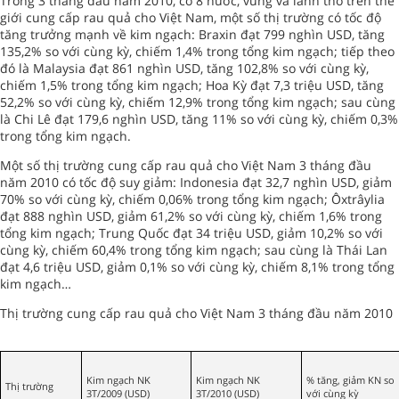
Trong 3 tháng đầu năm 2010, có 8 nước, vùng và lãnh thổ trên thế
giới cung cấp rau quả cho Việt Nam, một số thị trường có tốc độ
tăng trưởng mạnh về kim ngạch: Braxin đạt 799 nghìn USD, tăng
135,2% so với cùng kỳ, chiếm 1,4% trong tổng kim ngạch; tiếp theo
đó là Malaysia đạt 861 nghìn USD, tăng 102,8% so với cùng kỳ,
chiếm 1,5% trong tổng kim ngạch; Hoa Kỳ đạt 7,3 triệu USD, tăng
52,2% so với cùng kỳ, chiếm 12,9% trong tổng kim ngạch; sau cùng
là Chi Lê đạt 179,6 nghìn USD, tăng 11% so với cùng kỳ, chiếm 0,3%
trong tổng kim ngạch.
Một số thị trường cung cấp rau quả cho Việt Nam 3 tháng đầu
năm 2010 có tốc độ suy giảm: Indonesia đạt 32,7 nghìn USD, giảm
70% so với cùng kỳ, chiếm 0,06% trong tổng kim ngạch; Ôxtrâylia
đạt 888 nghìn USD, giảm 61,2% so với cùng kỳ, chiếm 1,6% trong
tổng kim ngạch; Trung Quốc đạt 34 triệu USD, giảm 10,2% so với
cùng kỳ, chiếm 60,4% trong tổng kim ngạch; sau cùng là Thái Lan
đạt 4,6 triệu USD, giảm 0,1% so với cùng kỳ, chiếm 8,1% trong tổng
kim ngạch…
Thị trường cung cấp rau quả cho Việt Nam 3 tháng đầu năm 2010
Kim ngạch NK
Kim ngạch NK
% tăng, giảm KN so
Thị trường
3T/2009 (USD)
3T/2010 (USD)
với cùng kỳ