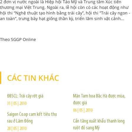
2 đơn vị nước ngoài là Hiệp hội Táo Mỹ và Trung tâm Xúc tiến
thương mại Việt Trung. Ngoài ra, lễ hội còn có các hoạt động như
hội thi “Nghệ thuật tạo hình bằng trái cây”, hội thi “Trái cây ngon -
an toàn”, trưng bày hạt giống thần kỳ, triển lãm sinh vật cảnh…
Theo SGGP Online
CÁC TIN KHÁC
TIN KHÁC
ĐBSCL: Trái cây rớt giá
Mận Tam hoa Bắc Hà được mùa,
được giá
31 | 05 | 2010
06 | 05 | 2010
Saigon Co.op cam kết tiêu thụ
rau ở Lâm Đồng
Cần tăng xuất khẩu thanh long
ruột đỏ sang Mỹ
28 | 05 | 2010