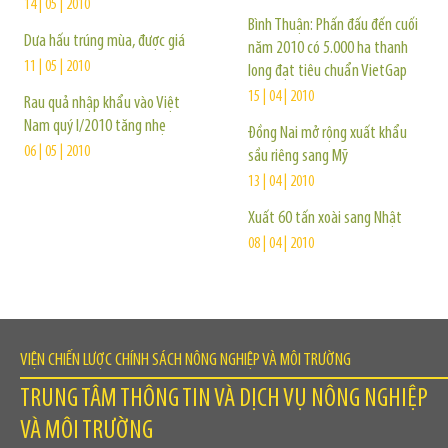
14 | 05 | 2010
Bình Thuận: Phấn đấu đến cuối
Dưa hấu trúng mùa, được giá
năm 2010 có 5.000 ha thanh
11 | 05 | 2010
long đạt tiêu chuẩn VietGap
15 | 04 | 2010
Rau quả nhập khẩu vào Việt
Nam quý I/2010 tăng nhẹ
Đồng Nai mở rộng xuất khẩu
06 | 05 | 2010
sầu riêng sang Mỹ
13 | 04 | 2010
Xuất 60 tấn xoài sang Nhật
08 | 04 | 2010
VIỆN CHIẾN LƯỢC CHÍNH SÁCH NÔNG NGHIỆP VÀ MÔI TRƯỜNG
TRUNG TÂM THÔNG TIN VÀ DỊCH VỤ NÔNG NGHIỆP
VÀ MÔI TRƯỜNG