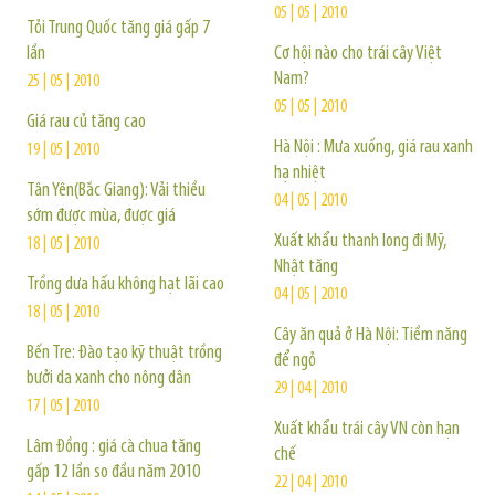
05 | 05 | 2010
Tỏi Trung Quốc tăng giá gấp 7
lần
Cơ hội nào cho trái cây Việt
Nam?
25 | 05 | 2010
05 | 05 | 2010
Giá rau củ tăng cao
Hà Nội : Mưa xuống, giá rau xanh
19 | 05 | 2010
hạ nhiệt
Tân Yên(Bắc Giang): Vải thiều
04 | 05 | 2010
sớm được mùa, được giá
Xuất khẩu thanh long đi Mỹ,
18 | 05 | 2010
Nhật tăng
Trồng dưa hấu không hạt lãi cao
04 | 05 | 2010
18 | 05 | 2010
Cây ăn quả ở Hà Nội: Tiềm năng
Bến Tre: Đào tạo kỹ thuật trồng
để ngỏ
bưởi da xanh cho nông dân
29 | 04 | 2010
17 | 05 | 2010
Xuất khẩu trái cây VN còn hạn
Lâm Đồng : giá cà chua tăng
chế
gấp 12 lần so đầu năm 2010
22 | 04 | 2010