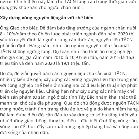
ngoài. Chính điều này làm cho TĂCN tăng cao trong thời gian vừa
qua, gây khó khăn cho người chăn nuôi.
Xây dựng vùng nguyên liệugắn với chế biến
Ông Giao cho biết: Để đảm bảo tăng trưởng của ngành chăn nuôi
8 - 10%/năm theo Chiến lược phát triển ngành đến năm 2020 thì
yếu tố quyết định là nguồn cung cấp thức ăn, nguyên liệu TĂCN
phải ổn định. Hàng năm, nhu cầu nguồn nguyên liệu sản xuất
TĂCN không ngừng tăng. Dự toán nhu cầu thức ăn công nghiệp
cho gia súc, gia cầm năm 2010 là 10,9 triệu tấn, năm 2015 là 16,3
triệu tấn và đến năm 2020 là 19,1 triệu tấn.
Do đó, để giải quyết bài toán nguyên liệu cho sản xuất TĂCN,
nhiều ý kiến đề nghị xây dựng các vùng nguyên liệu tập trung gắn
với công nghiệp chế biến ở những nơi có điều kiện thuận lợi phát
triển cây nguyên liệu. Chẳng hạn như xây dựng các nhà máy chế
biến sản phẩm từ sắn, ngô ở các tỉnh Tây Bắc nhằm khai thác thế
mạnh tại chỗ của địa phương. Qua đó chủ động được nguồn TĂCN
trong nước, tránh tình trạng chịu áp lực về giá do khan hiếm hàng.
Để làm được điều đó, cần đầu tư xây dựng cơ sở hạ tầng thiết yếu
như đường giao thông, thuỷ lợi, điện... đặc biệt ở những vùng sâu,
vùng cao để thúc đẩy sản xuất nông nghiệp hàng hoá và nâng cao
đời sống của nhân dân.