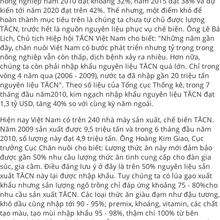
nông nghiệp năm 2010 đạt khoảng 32%, năm 2015 đạt 38% và dự
kiến tới năm 2020 đạt trên 42%. Thế nhưng, một điểm khó để
hoàn thành mục tiêu trên là chúng ta chưa tự chủ được lượng
TĂCN, trước hết là nguồn nguyên liệu phục vụ chế biến. Ông Lê Bá
Lịch, Chủ tịch Hiệp hội TĂCN Việt Nam cho biết: "Những năm gần
đây, chăn nuôi Việt Nam có bước phát triển nhưng tỷ trọng trong
nông nghiệp vẫn còn thấp, dịch bệnh xảy ra nhiều. Hơn nữa,
chúng ta còn phải nhập khẩu nguyên liệu TĂCN quá lớn. Chỉ trong
vòng 4 năm qua (2006 - 2009), nước ta đã nhập gần 20 triệu tấn
nguyên liệu TĂCN". Theo số liệu của Tổng cục Thống kê, trong 7
tháng đầu năm2010, kim ngạch nhập khẩu nguyên liệu TĂCN đạt
1,3 tỷ USD, tăng 40% so với cùng kỳ năm ngoái.
Hiện nay Việt Nam có trên 240 nhà máy sản xuất, chế biến TĂCN.
Năm 2009 sản xuất được 9,5 triệu tấn và trong 6 tháng đầu năm
2010, số lượng này đạt 4,9 triệu tấn. Ông Hoàng Kim Giao, Cục
trưởng Cục Chăn nuôi cho biết: Lượng thức ăn này mới đảm bảo
được gần 50% nhu cầu lượng thức ăn tinh cung cấp cho đàn gia
súc, gia cầm. Điều đáng lưu ý ở đây là trên 50% nguyên liệu sản
xuất TĂCN này lại được nhập khẩu. Tuy chúng ta có lúa gạo xuất
khẩu nhưng sản lượng ngô trồng chỉ đáp ứng khoảng 75 - 80%cho
nhu cầu sản xuất TĂCN. Các loại thức ăn giàu đạm như đậu tương,
khô dầu cũng nhập tới 90 - 95%; premix, khoáng, vitamin, các chất
tạo màu, tạo mùi nhập khẩu 95 - 98%, thậm chí 100% từ bên