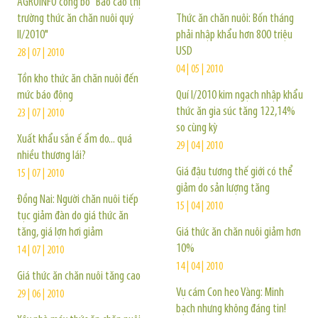
AGROINFO công bố "Báo cáo thị
trường thức ăn chăn nuôi quý
Thức ăn chăn nuôi: Bốn tháng
II/2010"
phải nhập khẩu hơn 800 triệu
USD
28 | 07 | 2010
04 | 05 | 2010
Tồn kho thức ăn chăn nuôi đến
mức báo động
Quí I/2010 kim ngạch nhập khẩu
thức ăn gia súc tăng 122,14%
23 | 07 | 2010
so cùng kỳ
Xuất khẩu sắn ế ẩm do... quá
29 | 04 | 2010
nhiều thương lái?
Giá đậu tương thế giới có thể
15 | 07 | 2010
giảm do sản lượng tăng
Đồng Nai: Người chăn nuôi tiếp
15 | 04 | 2010
tục giảm đàn do giá thức ăn
tăng, giá lợn hơi giảm
Giá thức ăn chăn nuôi giảm hơn
10%
14 | 07 | 2010
14 | 04 | 2010
Giá thức ăn chăn nuôi tăng cao
Vụ cám Con heo Vàng: Minh
29 | 06 | 2010
bạch nhưng không đáng tin!