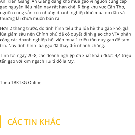
An, Kiên Giang, An Giang đang khó mua gạo vì nguồn cung cấp
gạo nguyên liệu hiện nay rất hạn chế. Riêng khu vực Cần Thơ,
nguồn cung vẫn còn nhưng doanh nghiệp khó mua do dân và
thương lái chưa muốn bán ra.
Hơn 2 tháng trước, do tình hình tiêu thụ lúa hè thu gặp khó, giá
lúa giảm sâu nên Chính phủ đã có quyết định giao cho VFA phân
công các doanh nghiệp hội viên mua 1 triệu tấn quy gạo để tạm
trữ. Nay tình hình lúa gạo đã thay đổi nhanh chóng.
Tính tới ngày 20-8, các doanh nghiệp đã xuất khẩu được 4,4 triệu
tấn gạo với kim ngạch 1,9 tỉ đô la Mỹ.
Theo TBKTSG Online
CÁC TIN KHÁC
TIN KHÁC