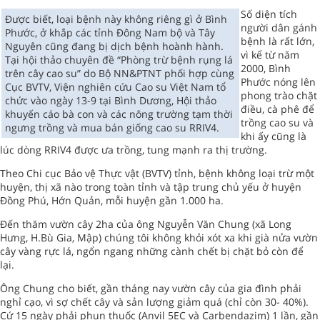
Số diện tích
Được biết, loại bệnh này không riêng gì ở Bình
người dân gánh
Phước, ở khắp các tỉnh Đông Nam bộ và Tây
bệnh là rất lớn,
Nguyên cũng đang bị dịch bệnh hoành hành.
vì kể từ năm
Tại hội thảo chuyên đề “Phòng trừ bệnh rụng lá
2000, Bình
trên cây cao su” do Bộ NN&PTNT phối hợp cùng
Phước nóng lên
Cục BVTV, Viện nghiên cứu Cao su Việt Nam tổ
phong trào chặt
chức vào ngày 13-9 tại Bình Dương, Hội thảo
điều, cà phê để
khuyến cáo bà con và các nông trường tạm thời
trồng cao su và
ngưng trồng và mua bán giống cao su RRIV4.
khi ấy cũng là
lúc dòng RRIV4 được ưa trồng, tung mạnh ra thị trường.
Theo Chi cục Bảo vệ Thực vật (BVTV) tỉnh, bệnh không loại trừ một
huyện, thị xã nào trong toàn tỉnh và tập trung chủ yếu ở huyện
Đồng Phú, Hớn Quản, mỗi huyện gần 1.000 ha.
Đến thăm vườn cây 2ha của ông Nguyễn Văn Chung (xã Long
Hưng, H.Bù Gia, Mập) chúng tôi không khỏi xót xa khi già nửa vườn
cây vàng rực lá, ngổn ngang những cành chết bị chặt bỏ còn để
lại.
Ông Chung cho biết, gần tháng nay vườn cây của gia đình phải
nghỉ cạo, vì sợ chết cây và sản lượng giảm quá (chỉ còn 30- 40%).
Cứ 15 ngày phải phun thuốc (Anvil 5EC và Carbendazim) 1 lần, gần