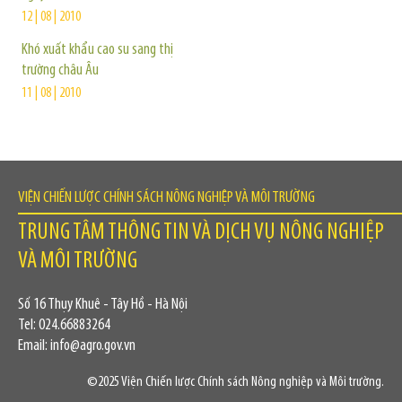
12 | 08 | 2010
Khó xuất khẩu cao su sang thị
trường châu Âu
11 | 08 | 2010
VIỆN CHIẾN LƯỢC CHÍNH SÁCH NÔNG NGHIỆP VÀ MÔI TRƯỜNG
TRUNG TÂM THÔNG TIN VÀ DỊCH VỤ NÔNG NGHIỆP
VÀ MÔI TRƯỜNG
Số 16 Thụy Khuê - Tây Hồ - Hà Nội
Tel: 024.66883264
Email: info@agro.gov.vn
©2025 Viện Chiến lược Chính sách Nông nghiệp và Môi trường.