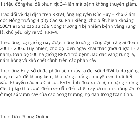
1 triệu đồng/ha, đã phun xịt 3-4 lần mà bệnh không thuyên giảm.
Trao đổi về đại dịch trên RRIV4, ông Nguyễn Đức Huy – Phó Giám
đốc Nông trường 4 (Cty Cao su Phú Riềng) cho biết, hiện khoảng
500/1.815ha cao su của Nông trường 4 bị nhiễm bệnh vàng rụng
lá, chủ yếu xảy ra với RRIV4.
Theo ông, loại giống này được nông trường trồng đại trà giai đoạn
2001 - 2006. Tuy nhiên, chờ đợi đến ngày khai thác (mới được 1 - 2
năm), toàn bộ 500 ha giống RRIV4 trở bệnh, lác đác vàng rụng lá,
nấm hồng và khô chết cành trên các phần cây.
Theo ông Huy, sở dĩ đa phần bệnh xảy ra đối với RRIV4 là do giống
này có sức đề kháng kém, khả năng chống chịu yếu với thời tiết
xấu. Khuyến cáo mà Chi cục BVTV tỉnh đưa ra là bệnh nặng không
đặc trị kịp thời, dứt điểm sẽ dẫn đến chết cây và minh chứng đã rõ
ở một số vườn cây của các nông trường, hộ dân trong toàn tỉnh.
Theo Tiền Phong Online