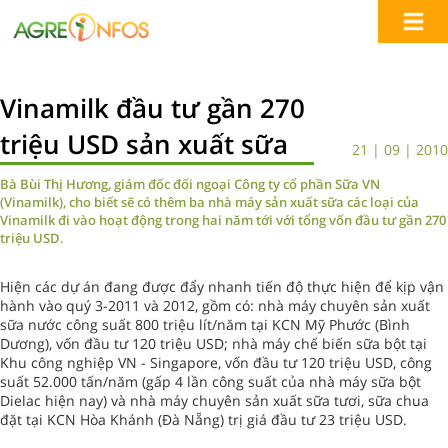
Vinamilk đầu tư gần 270
triệu USD sản xuất sữa
21 | 09 | 2010
Bà Bùi Thị Hương, giám đốc đối ngoại Công ty cổ phần Sữa VN
(Vinamilk), cho biết sẽ có thêm ba nhà máy sản xuất sữa các loại của
Vinamilk đi vào hoạt động trong hai năm tới với tổng vốn đầu tư gần 270
triệu USD.
Hiện các dự án đang được đẩy nhanh tiến độ thực hiện để kịp vận
hành vào quý 3-2011 và 2012, gồm có: nhà máy chuyên sản xuất
sữa nước công suất 800 triệu lít/năm tại KCN Mỹ Phước (Bình
Dương), vốn đầu tư 120 triệu USD; nhà máy chế biến sữa bột tại
Khu công nghiệp VN - Singapore, vốn đầu tư 120 triệu USD, công
suất 52.000 tấn/năm (gấp 4 lần công suất của nhà máy sữa bột
Dielac hiện nay) và nhà máy chuyên sản xuất sữa tươi, sữa chua
đặt tại KCN Hòa Khánh (Đà Nẵng) trị giá đầu tư 23 triệu USD.