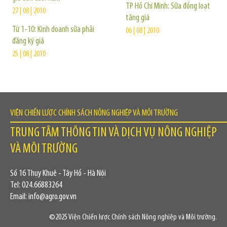
TP Hồ Chí Minh: Sữa đồng loạt
27 | 08 | 2010
tăng giá
Từ 1-10: Kinh doanh sữa phải
06 | 08 | 2010
đăng ký giá
25 | 08 | 2010
VIỆN CHIẾN LƯỢC CHÍNH SÁCH NÔNG NGHIỆP VÀ MÔI TRƯỜNG
TRUNG TÂM THÔNG TIN VÀ DỊCH VỤ NÔNG NGHIỆP
VÀ MÔI TRƯỜNG
Số 16 Thụy Khuê - Tây Hồ - Hà Nội
Tel: 024.66883264
Email: info@agro.gov.vn
©2025 Viện Chiến lược Chính sách Nông nghiệp và Môi trường.