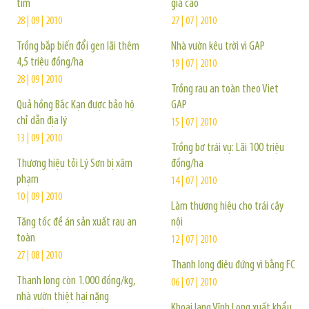
tím
giá cao
28 | 09 | 2010
27 | 07 | 2010
Trồng bắp biến đổi gen lãi thêm
Nhà vườn kêu trời vì GAP
4,5 triệu đồng/ha
19 | 07 | 2010
28 | 09 | 2010
Trồng rau an toàn theo Viet
Quả hồng Bắc Kạn được bảo hộ
GAP
chỉ dẫn địa lý
15 | 07 | 2010
13 | 09 | 2010
Trồng bơ trái vụ: Lãi 100 triệu
Thương hiệu tỏi Lý Sơn bị xâm
đồng/ha
phạm
14 | 07 | 2010
10 | 09 | 2010
Làm thương hiệu cho trái cây
Tăng tốc đề án sản xuất rau an
nội
toàn
12 | 07 | 2010
27 | 08 | 2010
Thanh long điêu đứng vì bằng FC
Thanh long còn 1.000 đồng/kg,
06 | 07 | 2010
nhà vườn thiệt hại nặng
Khoai lang Vĩnh Long xuất khẩu