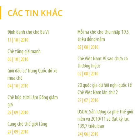
CÁC TIN KHÁC
TIN KHÁC
Định danh cho chè Ba Vì
Mỗi ha chè cho thu nhập 19,5
triệu đồng/năm
13 | 10 | 2010
05 | 08 | 2010
Chè tăng giá mạnh
Chè Việt Nam: Vì sao chưa có
06 | 10 | 2010
thương hiệu?
Giới đầu cơ Trung Quốc đổ xô
02 | 08 | 2010
mua chè
20 quốc gia dự hội nghị quốc tế
04 | 10 | 2010
Chè Việt Nam lần thứ 2
Chè búp tươi Lâm Đồng giảm
27 | 07 | 2010
giá
USDA: Sản lượng cà phê thế giới
29 | 09 | 2010
niên vụ 2010/11 sẽ đạt kỷ lục
Cung chè thế giới tăng
139,7 triệu bao
27 | 09 | 2010
24 | 06 | 2010