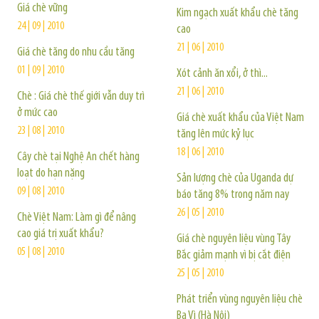
Giá chè vững
Kim ngạch xuất khẩu chè tăng
24 | 09 | 2010
cao
21 | 06 | 2010
Giá chè tăng do nhu cầu tăng
01 | 09 | 2010
Xót cảnh ăn xổi, ở thì...
21 | 06 | 2010
Chè : Giá chè thế giới vẫn duy trì
ở mức cao
Giá chè xuất khẩu của Việt Nam
23 | 08 | 2010
tăng lên mức kỷ lục
18 | 06 | 2010
Cây chè tại Nghệ An chết hàng
loạt do hạn nặng
Sản lượng chè của Uganda dự
09 | 08 | 2010
báo tăng 8% trong năm nay
26 | 05 | 2010
Chè Việt Nam: Làm gì để nâng
cao giá trị xuất khẩu?
Giá chè nguyên liệu vùng Tây
05 | 08 | 2010
Bắc giảm mạnh vì bị cắt điện
25 | 05 | 2010
Phát triển vùng nguyên liệu chè
Ba Vì (Hà Nội)