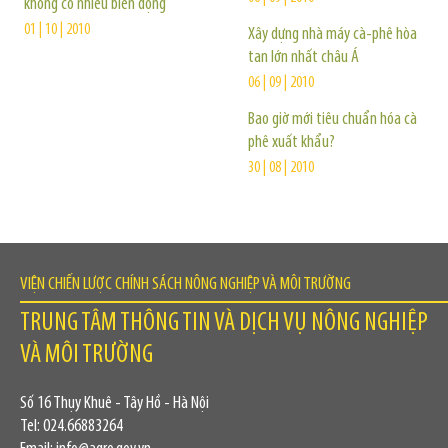
không có nhiều biến động
01 | 10 | 2010
Xây dựng nhà máy cà-phê hòa
tan lớn nhất châu Á
06 | 09 | 2010
Bao giờ mới tiêu chuẩn hóa cà
phê xuất khẩu?
30 | 08 | 2010
VIỆN CHIẾN LƯỢC CHÍNH SÁCH NÔNG NGHIỆP VÀ MÔI TRƯỜNG
TRUNG TÂM THÔNG TIN VÀ DỊCH VỤ NÔNG NGHIỆP
VÀ MÔI TRƯỜNG
Số 16 Thụy Khuê - Tây Hồ - Hà Nội
Tel: 024.66883264