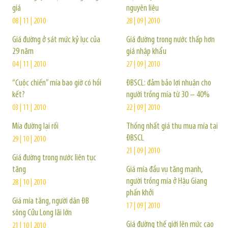
giá
nguyên liệu
08 | 11 | 2010
28 | 09 | 2010
Giá đường ở sát mức kỷ lục của
Giá đường trong nước thấp hơn
29 năm
giá nhập khẩu
04 | 11 | 2010
27 | 09 | 2010
“Cuộc chiến” mía bao giờ có hồi
ĐBSCL: đảm bảo lợi nhuận cho
kết?
người trồng mía từ 30 – 40%
03 | 11 | 2010
22 | 09 | 2010
Mía đường lại rối
Thống nhất giá thu mua mía tại
ĐBSCL
29 | 10 | 2010
21 | 09 | 2010
Giá đường trong nước liên tục
tăng
Giá mía đầu vụ tăng mạnh,
người trồng mía ở Hậu Giang
28 | 10 | 2010
phấn khởi
Giá mía tăng, người dân ĐB
17 | 09 | 2010
sông Cửu Long lãi lớn
Giá đường thế giới lên mức cao
21 | 10 | 2010