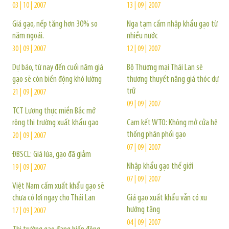
03 | 10 | 2007
13 | 09 | 2007
Giá gạo, nếp tăng hơn 30% so
Nga tạm cấm nhập khẩu gạo từ
năm ngoái.
nhiều nước
30 | 09 | 2007
12 | 09 | 2007
Dự báo, từ nay đến cuối năm giá
Bộ Thương mại Thái Lan sẽ
gạo sẽ còn biến động khó lường
thương thuyết nâng giá thóc dự
trữ
21 | 09 | 2007
09 | 09 | 2007
TCT Lương thực miền Bắc mở
rộng thị trường xuất khẩu gạo
Cam kết WTO: Không mở cửa hệ
thống phân phối gạo
20 | 09 | 2007
07 | 09 | 2007
ĐBSCL: Giá lúa, gạo đã giảm
Nhập khẩu gạo thế giới
19 | 09 | 2007
07 | 09 | 2007
Việt Nam cấm xuất khẩu gạo sẽ
chưa có lợi ngay cho Thái Lan
Giá gạo xuất khẩu vẫn có xu
hướng tăng
17 | 09 | 2007
04 | 09 | 2007