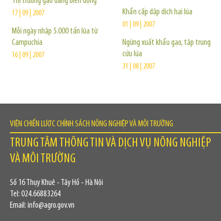
Thị trường gạo đang biến động
Khẩn cấp dập dịch hại lúa
17 | 09 | 2007
01 | 09 | 2007
Mỗi ngày nhập 5.000 tấn lúa từ
Campuchia
Ngừng xuất khẩu gạo, tập trung
cứu lúa
16 | 09 | 2007
31 | 08 | 2007
VIỆN CHIẾN LƯỢC CHÍNH SÁCH NÔNG NGHIỆP VÀ MÔI TRƯỜNG
TRUNG TÂM THÔNG TIN VÀ DỊCH VỤ NÔNG NGHIỆP
VÀ MÔI TRƯỜNG
Số 16 Thụy Khuê - Tây Hồ - Hà Nội
Tel: 024.66883264
Email: info@agro.gov.vn