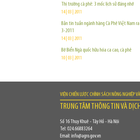
Thị trường cà phê: 3 mốc lịch sử đáng nhớ
14 | 03 | 2011
Bản tin tuần ngành hàng Cà Phê Việt Nam ra
3-2011
14 | 03 | 2011
Bờ Biển Ngà quốc hữu hóa ca cao, cà phê
10 | 03 | 2011
VIỆN CHIẾN LƯỢC CHÍNH SÁCH NÔNG NGHIỆP V
TRUNG TÂM THÔNG TIN VÀ DỊC
Số 16 Thụy Khuê - Tây Hồ - Hà Nội
Tel: 024.66883264
Email: info@agro.gov.vn