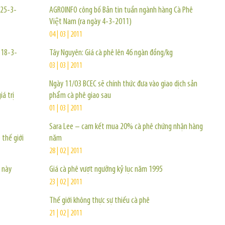
 25-3-
AGROINFO công bố Bản tin tuần ngành hàng Cà Phê
Việt Nam (ra ngày 4-3-2011)
04 | 03 | 2011
y 18-3-
Tây Nguyên: Giá cà phê lên 46 ngàn đồng/kg
03 | 03 | 2011
Ngày 11/03 BCEC sẽ chính thức đưa vào giao dịch sản
á trị
phẩm cà phê giao sau
01 | 03 | 2011
Sara Lee – cam kết mua 20% cà phê chứng nhận hàng
 thế giới
năm
28 | 02 | 2011
ụ này
Giá cà phê vượt ngưỡng kỷ lục năm 1995
23 | 02 | 2011
Thế giới không thực sự thiếu cà phê
21 | 02 | 2011