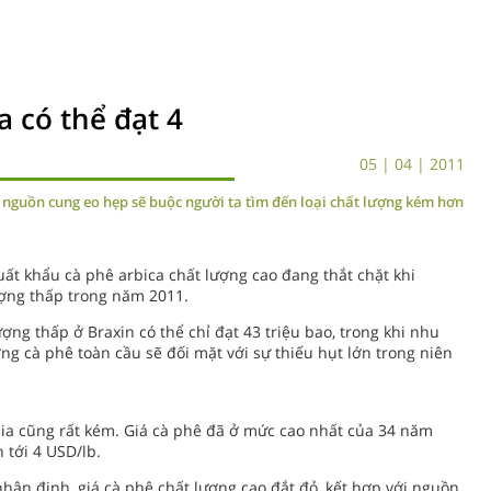
a có thể đạt 4
05 | 04 | 2011
i nguồn cung eo hẹp sẽ buộc người ta tìm đến loại chất lượng kém hơn
uất khẩu cà phê arbica chất lượng cao đang thắt chặt khi
ượng thấp trong năm 2011.
ợng thấp ở Braxin có thể chỉ đạt 43 triệu bao, trong khi nhu
ờng cà phê toàn cầu sẽ đối mặt với sự thiếu hụt lớn trong niên
ia cũng rất kém. Giá cà phê đã ở mức cao nhất của 34 năm
 tới 4 USD/lb.
hận định, giá cà phê chất lượng cao đắt đỏ, kết hợp với nguồn