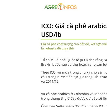
ICO: Giá cà phê arabic
USD/lb
Giá cà phê chất lượng cao đắt đỏ, kết hợp vớ
là robusta để thay thế.
Tổ chức Cà phê Quốc tế (ICO) cho rằng, x
Braxin bước vào vụ thu hoạch cho sản l
Theo ICO, vụ mùa trong chu kỳ cho sản lư
cầu trong nước tiếp tục gia tăng. Thị trư
vụ 2011/12.
Vụ cà phê arabica ở Colombia và Indones
trong tháng 3, giờ đây được dự báo sẽ lên
Ông Jose Sette, giám đốc điều hành ICO n