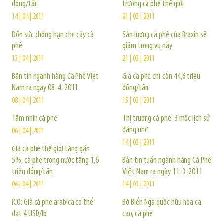
đồng/tấn
trường cà phê thế giới
14 | 04 | 2011
21 | 03 | 2011
Dồn sức chống hạn cho cây cà
Sản lượng cà phê của Braxin sẽ
phê
giảm trong vụ này
13 | 04 | 2011
21 | 03 | 2011
Bản tin ngành hàng Cà Phê Việt
Giá cà phê chỉ còn 44,6 triệu
Nam ra ngày 08-4-2011
đồng/tấn
08 | 04 | 2011
15 | 03 | 2011
Tầm nhìn cà phê
Thị trường cà phê: 3 mốc lịch sử
đáng nhớ
06 | 04 | 2011
14 | 03 | 2011
Giá cà phê thế giới tăng gần
5%, cà phê trong nước tăng 1,6
Bản tin tuần ngành hàng Cà Phê
triệu đồng/tấn
Việt Nam ra ngày 11-3-2011
06 | 04 | 2011
14 | 03 | 2011
ICO: Giá cà phê arabica có thể
Bờ Biển Ngà quốc hữu hóa ca
đạt 4 USD/lb
cao, cà phê