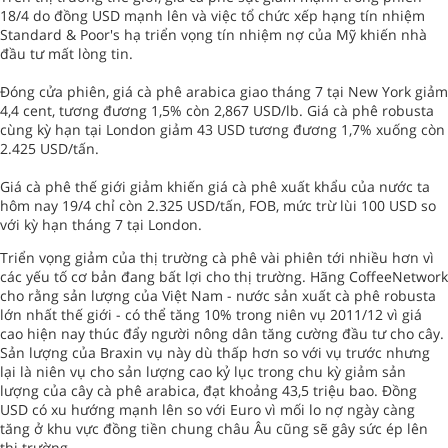
18/4 do đồng USD mạnh lên và việc tổ chức xếp hạng tín nhiệm
Standard & Poor's hạ triển vọng tín nhiệm nợ của Mỹ khiến nhà
đầu tư mất lòng tin.
Đóng cửa phiên, giá cà phê arabica giao tháng 7 tại New York giảm
4,4 cent, tương đương 1,5% còn 2,867 USD/lb. Giá cà phê robusta
cùng kỳ hạn tại London giảm 43 USD tương đương 1,7% xuống còn
2.425 USD/tấn.
Giá cà phê thế giới giảm khiến giá cà phê xuất khẩu của nước ta
hôm nay 19/4 chỉ còn 2.325 USD/tấn, FOB, mức trừ lùi 100 USD so
với kỳ hạn tháng 7 tại London.
Triển vọng giảm của thị trường cà phê vài phiên tới nhiều hơn vì
các yếu tố cơ bản đang bất lợi cho thị trường. Hãng CoffeeNetwork
cho rằng sản lượng của Việt Nam - nước sản xuất cà phê robusta
lớn nhất thế giới - có thể tăng 10% trong niên vụ 2011/12 vì giá
cao hiện nay thúc đẩy người nông dân tăng cường đầu tư cho cây.
Sản lượng của Braxin vụ này dù thấp hơn so với vụ trước nhưng
lại là niên vụ cho sản lượng cao kỷ lục trong chu kỳ giảm sản
lượng của cây cà phê arabica, đạt khoảng 43,5 triệu bao. Đồng
USD có xu hướng mạnh lên so với Euro vì mối lo nợ ngày càng
tăng ở khu vực đồng tiền chung châu Âu cũng sẽ gây sức ép lên
thị trường.