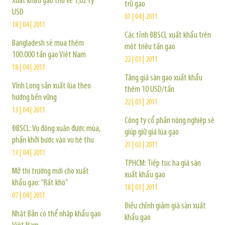
Xuất khẩu gạo thu về 1,02 tỷ
trữ gạo
USD
01 | 04 | 2011
18 | 04 | 2011
Các tỉnh ĐBSCL xuất khẩu trên
Bangladesh sẽ mua thêm
một triệu tấn gạo
100.000 tấn gạo Việt Nam
22 | 03 | 2011
18 | 04 | 2011
Tăng giá sàn gạo xuất khẩu
Vĩnh Long sản xuất lúa theo
thêm 10 USD/tấn
hướng bền vững
22 | 03 | 2011
13 | 04 | 2011
Công ty cổ phần nông nghiệp sẽ
ĐBSCL: Vụ đông xuân được mùa,
giúp giữ giá lúa gạo
phấn khởi bước vào vụ hè thu
21 | 03 | 2011
13 | 04 | 2011
TPHCM: Tiếp tục hạ giá sàn
Mở thị trường mới cho xuất
xuất khẩu gạo
khẩu gạo: “Rất khó”
18 | 03 | 2011
07 | 04 | 2011
Điều chỉnh giảm giá sàn xuất
Nhật Bản có thể nhập khẩu gạo
khẩu gạo