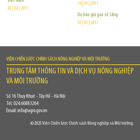
Việt Nam
10 | 03 | 2011
06 | 04 | 2011
Dự báo giá gạo sẽ tăng
07 | 03 | 2011
VIỆN CHIẾN LƯỢC CHÍNH SÁCH NÔNG NGHIỆP VÀ MÔI TRƯỜNG
TRUNG TÂM THÔNG TIN VÀ DỊCH VỤ NÔNG NGHIỆP
VÀ MÔI TRƯỜNG
Số 16 Thụy Khuê - Tây Hồ - Hà Nội
Tel: 024.66883264
Email: info@agro.gov.vn
©2025 Viện Chiến lược Chính sách Nông nghiệp và Môi trường.