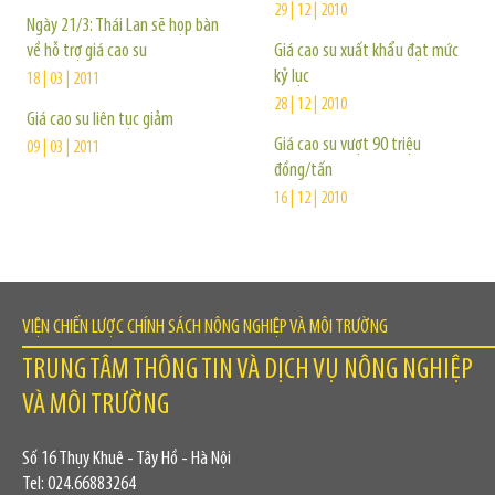
29 | 12 | 2010
Ngày 21/3: Thái Lan sẽ họp bàn
về hỗ trợ giá cao su
Giá cao su xuất khẩu đạt mức
kỷ lục
18 | 03 | 2011
28 | 12 | 2010
Giá cao su liên tục giảm
Giá cao su vượt 90 triệu
09 | 03 | 2011
đồng/tấn
16 | 12 | 2010
VIỆN CHIẾN LƯỢC CHÍNH SÁCH NÔNG NGHIỆP VÀ MÔI TRƯỜNG
TRUNG TÂM THÔNG TIN VÀ DỊCH VỤ NÔNG NGHIỆP
VÀ MÔI TRƯỜNG
Số 16 Thụy Khuê - Tây Hồ - Hà Nội
Tel: 024.66883264