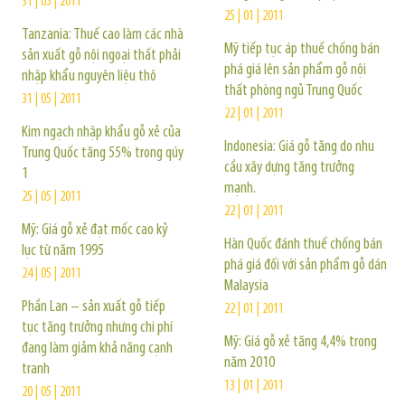
31 | 05 | 2011
25 | 01 | 2011
Tanzania: Thuế cao làm các nhà
Mỹ tiếp tục áp thuế chống bán
sản xuất gỗ nội ngoại thất phải
phá giá lên sản phẩm gỗ nội
nhập khẩu nguyên liệu thô
thất phòng ngủ Trung Quốc
31 | 05 | 2011
22 | 01 | 2011
Kim ngạch nhập khẩu gỗ xẻ của
Indonesia: Giá gỗ tăng do nhu
Trung Quốc tăng 55% trong qúy
cầu xây dựng tăng trưởng
1
mạnh.
25 | 05 | 2011
22 | 01 | 2011
Mỹ: Giá gỗ xẻ đạt mốc cao kỷ
Hàn Quốc đánh thuế chống bán
lục từ năm 1995
phá giá đối với sản phẩm gỗ dán
24 | 05 | 2011
Malaysia
Phần Lan – sản xuất gỗ tiếp
22 | 01 | 2011
tục tăng trưởng nhưng chi phí
Mỹ: Giá gỗ xẻ tăng 4,4% trong
đang làm giảm khả năng cạnh
năm 2010
tranh
13 | 01 | 2011
20 | 05 | 2011