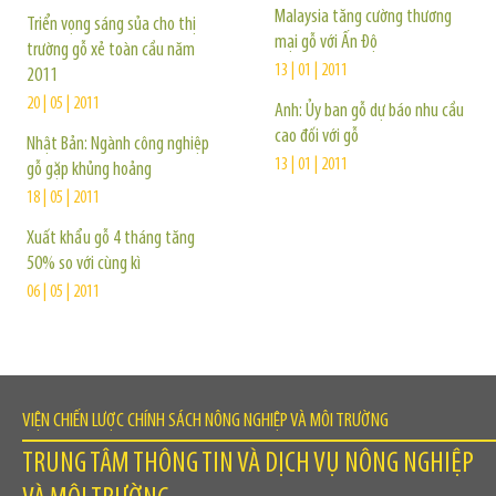
Malaysia tăng cường thương
Triển vọng sáng sủa cho thị
mại gỗ với Ấn Độ
trường gỗ xẻ toàn cầu năm
13 | 01 | 2011
2011
20 | 05 | 2011
Anh: Ủy ban gỗ dự báo nhu cầu
cao đối với gỗ
Nhật Bản: Ngành công nghiệp
13 | 01 | 2011
gỗ gặp khủng hoảng
18 | 05 | 2011
Xuất khẩu gỗ 4 tháng tăng
50% so với cùng kì
06 | 05 | 2011
VIỆN CHIẾN LƯỢC CHÍNH SÁCH NÔNG NGHIỆP VÀ MÔI TRƯỜNG
TRUNG TÂM THÔNG TIN VÀ DỊCH VỤ NÔNG NGHIỆP