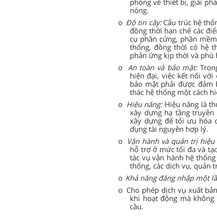
phòng về thiết bị, giải p
nóng.
o
Độ tin cậy:
Cấu trúc hệ thốn
đồng thời hạn chế các điể
cụ phần cứng, phần mềm 
thống, đồng thời có hệ 
phản ứng kịp thời và phù 
o
An toàn và bảo mật:
Trong
hiện đại, việc kết nối vớ
bảo mật phải được đảm b
thác hệ thống một cách hi
o
Hiệu năng:
Hiệu năng là th
xây dựng hạ tầng truyền 
xây dựng để tối ưu hóa 
dụng tài nguyên hợp lý.
o
Vận hành và quản trị hiệu
hỗ trợ ở mức tối đa và tạ
tác vụ vận hành hệ thống 
thống, các dịch vụ, quản 
o
Khả năng đăng nhập một l
o
Cho phép dịch vụ xuất bản
khi hoạt động mà không 
cầu.