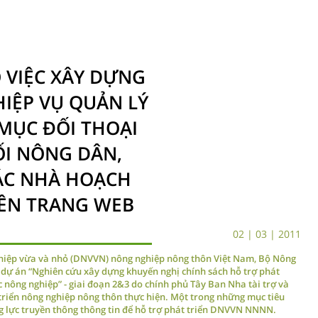
 VIỆC XÂY DỰNG
HIỆP VỤ QUẢN LÝ
 MỤC ĐỐI THOẠI
ỐI NÔNG DÂN,
ÁC NHÀ HOẠCH
RÊN TRANG WEB
02 | 03 | 2011
ghiệp vừa và nhỏ (DNVVN) nông nghiệp nông thôn Việt Nam, Bộ Nông
 dự án “Nghiên cứu xây dựng khuyến nghị chính sách hỗ trợ phát
 nông nghiệp” - giai đoạn 2&3 do chính phủ Tây Ban Nha tài trợ và
 triển nông nghiệp nông thôn thực hiện. Một trong những mục tiêu
ng lực truyền thông thông tin để hỗ trợ phát triển DNVVN NNNN.