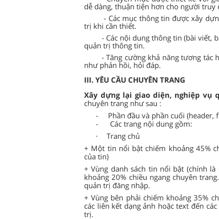
dễ dàng, thuận tiện hơn cho người truy 
- Các mục thông tin được xây dựn
trị khi cần thiết.
- Các nội dung thông tin (bài viết,
quản trị thông tin.
- Tăng cường khả năng tương tác h
như phản hồi, hỏi đáp.
III. YÊU CẦU CHUYÊN TRANG
Xây dựng lại giao diện, nghiệp vụ
chuyên trang như sau :
-
Phần đầu và phần cuối (header, f
-
Các trang nội dung gồm:
·
Trang chủ
+ Một tin nổi bật chiếm khoảng 45% ch
của tin)
+ Vùng danh sách tin nổi bật (chính là 
khoảng 20% chiều ngang chuyên trang. 
quản trị đăng nhập.
+ Vùng bên phải chiếm khoảng 35% chi
các liên kết dạng ảnh hoặc text đến các
trị.