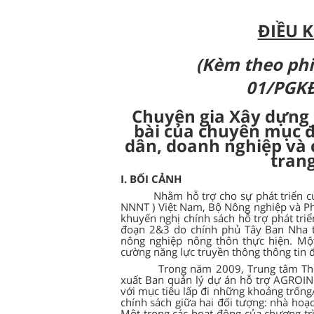
ĐIỀU 
(Kèm theo phi
01/PGKĐ
Chuyên gia Xây dựng l
bài của chuyên mục đ
dân, doanh nghiệp và 
tran
I. BỐI CẢNH
Nhằm hỗ trợ cho sự phát triển
NNNT ) Việt Nam, Bộ Nông nghiệp và Ph
khuyến nghị chính sách
hỗ trợ
phát tri
đoạn
2&3
do
chính phủ
Tây Ban Nha t
nông nghiệp nông thôn thực hiện. Một
cường năng lực truyền thông thông tin
Trong năm 2009, Trung tâm Thô
xuất Ban quản lý dự án hỗ trợ AGROINF
với mục tiêu lấp đi những khoảng trống
chính sách giữa hai đối tượng: nhà hoạ
Một trong các hoạt động của chương tr