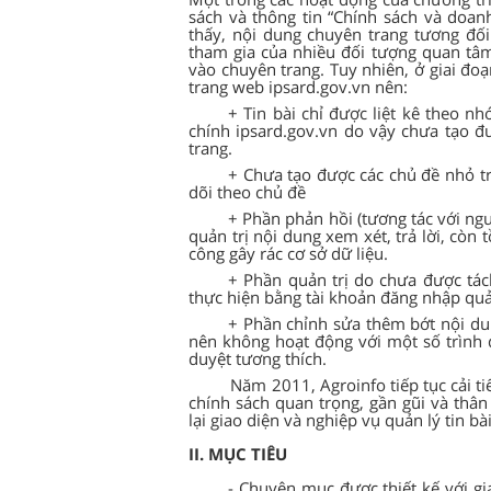
sách và thông tin “Chính sách và doan
thấy, nội dung chuyên trang tương đối
tham gia của nhiều đối tượng quan tâm
vào chuyên trang. Tuy nhiên, ở giai đoạ
trang web ipsard.gov.vn nên:
+ Tin bài chỉ được liệt kê theo n
chính ipsard.gov.vn do vậy chưa tạo đ
trang.
+ Chưa tạo được các chủ đề nhỏ 
dõi theo chủ đề
+ Phần phản hồi (tương tác với ng
quản trị nội dung xem xét, trả lời, còn t
công gây rác cơ sở dữ liệu.
+ Phần quản trị do chưa được tác
thực hiện bằng tài khoản đăng nhập quản
+ Phần chỉnh sửa thêm bớt nội du
nên không hoạt động với một số trình 
duyệt tương thích.
Năm 2011, Agroinfo tiếp tục cải t
chính sách quan trọng, gần gũi và thân
lại giao diện và nghiệp vụ quản lý tin 
II. MỤC TIÊU
- Chuyên mục được thiết kế với gi