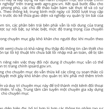
h nghiệp” trên trang web agro.gov.vn. Kết quả bước đầu cho
 phong phú, các chủ đề thảo luận bám sát thực tế và có sự
. Theo thống kê, trung bình một ngày có 3000 lượt truy cập
n trước do kế thừa giao diện và nghiệp vụ quản lý tin bài của
hóm tin, các phần bên trái bên phải vẫn là nội dung của trang
ược sự nổi bật, sự khác biệt, mức độ trang trọng của chuyên
trong chuyên mục gây khó khăn cho người đọc khi muốn theo
ười xem) chưa có khả năng thu thập đủ thông tin cần thiết cho
ồn tại lỗi kỹ thuật khi chưa bắt lỗi nhập mã an toàn, dễ bị tấn
h riêng nên việc thay đổi nội dung ở chuyên mục vẫn có thể
 trị trang chính ipsard.gov.vn.
ng cho chuyên mục do vẫn thừa kế các công cụ soạn thảo cũ
duyệt mới gây khó khăn cho quản trị khi phải mở thêm trình
iến và duy trì chuyên mục này để trở thành một kênh đối thoại
 thiện. Vì vậy, Trung tâm cần tuyển một chuyên gia xây dựng
bài cho chuyên mục
ao diện hiện đại, bố trí hợp lý hơn các thông tin nhằm tạo sự