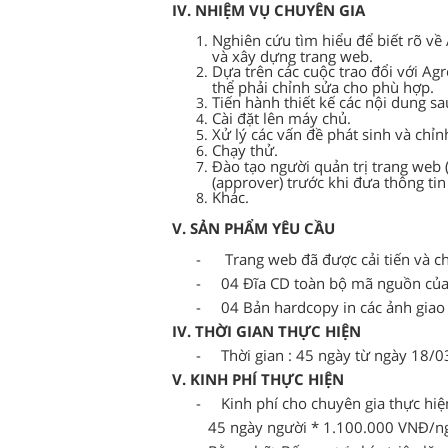
IV. NHIỆM VỤ CHUYÊN GIA
Nghiên cứu tìm hiểu để biết rõ về A
và xây dựng trang web.
Dựa trên các cuộc trao đổi với
Agr
thể phải chỉnh sửa cho phù hợp.
Tiến hành thiết kế các nội dung s
Cài đặt lên máy chủ.
Xử lý các vấn đề phát sinh và chỉn
Chạy thử.
Đào tạo người quản trị trang web (a
(approver) trước khi đưa thông tin
Khác.
V. SẢN PHẨM YÊU CẦU
-
Trang web đã được cải tiến và ch
-
04 Đĩa CD toàn bộ mã nguồn của
-
04 Bản hardcopy in các ảnh giao
IV. THỜI GIAN THỰC HIỆN
-
Thời gian : 45 ngày từ ngày 18
V. KINH PHÍ THỰC HIỆN
-
Kinh phí cho chuyên gia thực hiện
4
5 ngày người * 1.100.000 VNĐ/n