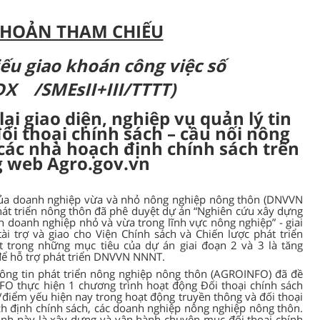
KHOẢN THAM CHIẾU
ếu giao khoán công việc số
X /SMEsII+III/TTTT)
ại giao diện, nghiệp vụ quản lý tin
ối thoại chính sách – cầu nối nông
các nhà hoạch định chính sách trên
g web Agro.gov.vn
 của doanh nghiệp vừa và nhỏ nông nghiệp nông thôn (DNVVN
át triển nông thôn đã phê duyệt dự án “Nghiên cứu
xây dựng
ển
doanh nghiệp nhỏ và vừa trong lĩnh vực nông nghiệp
” -
giai
ài trợ và giao cho Viện Chính sách và Chiến lược phát triển
 trong những mục tiêu của dự án giai đoạn 2 và 3 là tăng
 để hỗ trợ phát triển DNVVN NNNT.
ng tin phát triển nông nghiệp nông thôn (AGROINFO) đã đề
O thực hiện 1 chương trình hoạt động Đối thoại chính sách
/điểm yếu hiện nay trong hoạt động truyền thông và đối thoại
ch định chính sách, các doanh nghiệp nông nghiệp nông thôn.
ình này là xây dựng và vận hành chuyên mục đối thoại chính