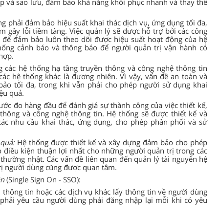
háp và sao lưu, đảm bảo khả năng khôi phục nhanh và thay thế
g phải đảm bảo hiệu suất khai thác dịch vụ, ứng dụng tối đa,
m gây lỗi tiềm tàng. Việc quản lý sẽ được hỗ trợ bởi các công
để đảm bảo luôn theo dõi được hiệu suất hoạt động của hệ
thống cảnh báo và thông báo để người quản trị vận hành có
hợp.
 các hệ thống hạ tầng truyền thông và công nghệ thông tin
i các hệ thống khác là đương nhiên. Vì vậy, vấn đề an toàn và
ảo tối đa, trong khi vẫn phải cho phép người sử dụng khai
ệu quả.
ước đo hàng đầu để đánh giá sự thành công của việc thiết kế,
thông và công nghệ thông tin. Hệ thống sẽ được thiết kế và
các nhu cầu khai thác, ứng dụng, cho phép phân phối và sử
 quả:
Hệ thống được thiết kế và xây dựng đảm bảo cho phép
o điều kiện thuận lợi nhất cho những người quản trị trong các
thường nhật. Các vấn đề liên quan đến quản lý tài nguyên hệ
trị người dùng cũng được quan tâm.
ần
(Single Sign On - SSO):
 thông tin hoặc các dịch vụ khác lấy thông tin về người dùng
phải yêu cầu người dùng phải đăng nhập lại mỗi khi có yêu