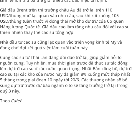
kinh tế lớn thứ ba thế giới thiếu các dấu hiệu ổn định.
Giá dầu Brent trên thị trường châu Âu đã trở lại trên 110
USD/thùng nhờ lạc quan vào nhu cầu, sau khi rơi xuống 105
USD/thùng tuần trước vì động thái mở kho dự trữ của Cơ quan
Năng lượng Quốc tế. Giá dầu cao làm tăng nhu cầu đối với cao su
thiên nhiên thay thế cao su tổng hợp.
Nhà đầu tư cao su cũng lạc quan vào triển vọng kinh tế Mỹ và
đang chờ đợi kết quả việc làm cuối tuần này.
Cung cao su từ Thái Lan đang dồi dào trở lại, giúp giảm nỗi lo
nguồn cung. Tuy nhiên, mưa thời gian trước đã thực sự tác động
lên dự trữ cao su ở các nước quan trọng. Nhật Bản công bố, dự trữ
cao su tại các kho của nước này đã giảm 8% xuống mức thấp nhất
5 tháng trong giai đoạn 10 ngày tới 20/6. Các thương nhân sẽ bổ
sung dự trữ trước dự báo ngành ô tô sẽ tăng trưởng trở lại trong
quý 3 này.
Theo
Cafef