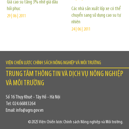
Giá cao su tăng 3% nhờ giá dầu
hồi phục
Các nhà sản xuất lốp xe có thể
chuyển sang sử dụng cao su tự
29 | 06 | 2011
nhiên
24 | 06 | 2011
VIỆN CHIẾN LƯỢC CHÍNH SÁCH NÔNG NGHIỆP VÀ MÔI TRƯỜNG
TRUNG TÂM THÔNG TIN VÀ DỊCH VỤ NÔNG NGHIỆP
VÀ MÔI TRƯỜNG
Số 16 Thụy Khuê - Tây Hồ - Hà Nội
Tel: 024.66883264
Email: info@agro.gov.vn
©2025 Viện Chiến lược Chính sách Nông nghiệp và Môi trường.