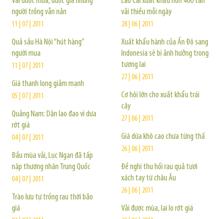
Vải được mùa, được giá nhưng
Lào Cai xuất khẩu hơn 400 tấn
người trồng vẫn nản
vải thiều mỗi ngày
11 | 07 | 2011
28 | 06 | 2011
Quả sấu Hà Nội “hút hàng”
Xuất khẩu hành của Ấn Độ sang
người mua
Indonesia sẽ bị ảnh hưởng trong
tương lai
11 | 07 | 2011
27 | 06 | 2011
Giá thanh long giảm mạnh
Cơ hội lớn cho xuất khẩu trái
05 | 07 | 2011
cây
Quảng Nam: Dân lao đao vì dưa
27 | 06 | 2011
rớt giá
Giá dừa khô cao chưa từng thấ
04 | 07 | 2011
26 | 06 | 2011
Đầu mùa vải, Lục Ngạn đã tấp
nập thương nhân Trung Quốc
Đề nghị thu hồi rau quả tươi
xách tay từ châu Âu
04 | 07 | 2011
26 | 06 | 2011
Trào lưu tự trồng rau thời bão
giá
Vải được mùa, lại lo rớt giá