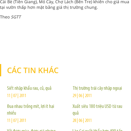
Cái Bè (Tiền Giang), Mỏ Cày, Chợ Lách (Bến Tre) khiến cho giá mua
tại vườn thấp hơn mặt bằng giá thị trường chung.
Theo
SGTT
CÁC TIN KHÁC
TIN KHÁC
Siết nhập khẩu rau, củ, quả
Thị trường trái cây nhập ngoại
11 | 07 | 2011
29 | 06 | 2011
Đua nhau trồng mít, lợi ít hại
Xuất siêu 180 triệu USD từ rau
nhiều
quả
11 | 07 | 2011
28 | 06 | 2011