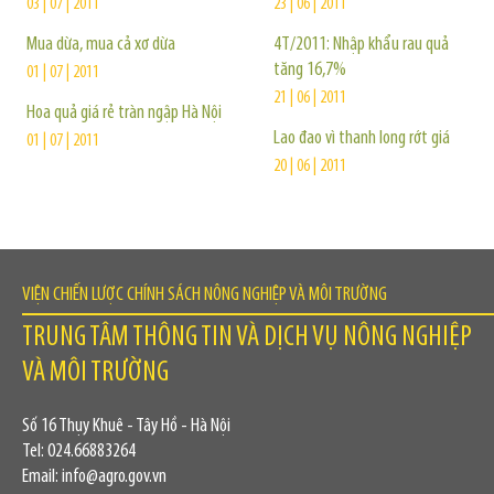
03 | 07 | 2011
23 | 06 | 2011
Mua dừa, mua cả xơ dừa
4T/2011: Nhập khẩu rau quả
tăng 16,7%
01 | 07 | 2011
21 | 06 | 2011
Hoa quả giá rẻ tràn ngập Hà Nội
Lao đao vì thanh long rớt giá
01 | 07 | 2011
20 | 06 | 2011
VIỆN CHIẾN LƯỢC CHÍNH SÁCH NÔNG NGHIỆP VÀ MÔI TRƯỜNG
TRUNG TÂM THÔNG TIN VÀ DỊCH VỤ NÔNG NGHIỆP
VÀ MÔI TRƯỜNG
Số 16 Thụy Khuê - Tây Hồ - Hà Nội
Tel: 024.66883264
Email: info@agro.gov.vn