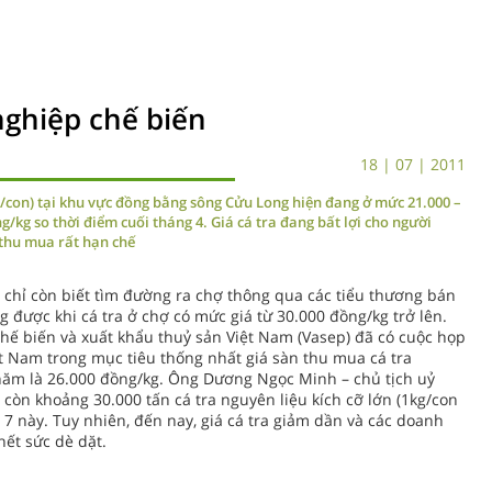
nghiệp chế biến
18 | 07 | 2011
g/con) tại khu vực đồng bằng sông Cửu Long hiện đang ở mức 21.000 –
g/kg so thời điểm cuối tháng 4. Giá cá tra đang bất lợi cho người
 thu mua rất hạn chế
y chỉ còn biết tìm đường ra chợ thông qua các tiểu thương bán
g được khi cá tra ở chợ có mức giá từ 30.000 đồng/kg trở lên.
Chế biến và xuất khẩu thuỷ sản Việt Nam (Vasep) đã có cuộc họp
ệt Nam trong mục tiêu thống nhất giá sàn thu mua cá tra
năm là 26.000 đồng/kg. Ông Dương Ngọc Minh – chủ tịch uỷ
 còn khoảng 30.000 tấn cá tra nguyên liệu kích cỡ lớn (1kg/con
 7 này. Tuy nhiên, đến nay, giá cá tra giảm dần và các doanh
ết sức dè dặt.