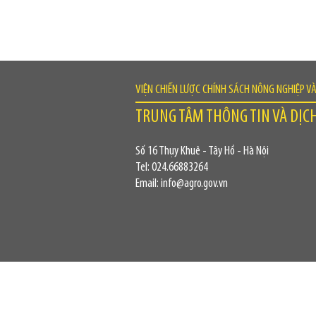
VIỆN CHIẾN LƯỢC CHÍNH SÁCH NÔNG NGHIỆP V
TRUNG TÂM THÔNG TIN VÀ DỊC
Số 16 Thụy Khuê - Tây Hồ - Hà Nội
Tel: 024.66883264
Email: info@agro.gov.vn