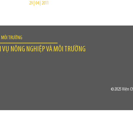
29 | 04 | 2011
À MÔI TRƯỜNG
H VỤ NÔNG NGHIỆP VÀ MÔI TRƯỜNG
©2025 Viện Ch