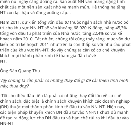
miền núi ngày càng doãng ra. Sản xuất NN vẫn mang nặng tính
chất của một nền sản xuất nhỏ và manh mún. Hệ thống hạ tầng
NT còn lạc hậu và đang xuống cấp...
Năm 2011, dự kiến tổng vốn đầu tư thuộc ngân sách nhà nước bố
trí cho khu vực NN-NT sẽ vào khoảng 68.920 tỷ đồng, bằng 45,3%
tổng vốn đầu tư phát triển của Nhà nước, tăng 22,4% so với kế
hoạch năm 2010. Tất nhiên, chúng tôi cũng thấy rằng, mức vốn dự
kiến bố trí kế hoạch 2011 như trên là còn thấp so với nhu cầu phát
triển của khu vực NN-NT, do vậy chúng ta cần có cơ chế khuyến
khích mọi thành phần kinh tế tham gia đầu tư về
NT.
Ông Đào Quang Thu
Vậy chúng ta cần phải có những thay đổi gì để cải thiện tình hình
này, thưa ông?
-Tôi cho điều đầu tiên là phải có những thay đổi lớn về cơ chế
chính sách, đặc biệt là chính sách khuyến khích các doanh nghiệp
(DN) thuộc mọi thành phần kinh tế đầu tư vào NN-NT. Hiện nay,
các biện pháp khuyến khích DN đầu tư vào NN-NT chưa đủ mạnh
để tạo ra động lực cho DN đầu tư và hạn chế rủi ro khi đầu tư vào
NN-NT.