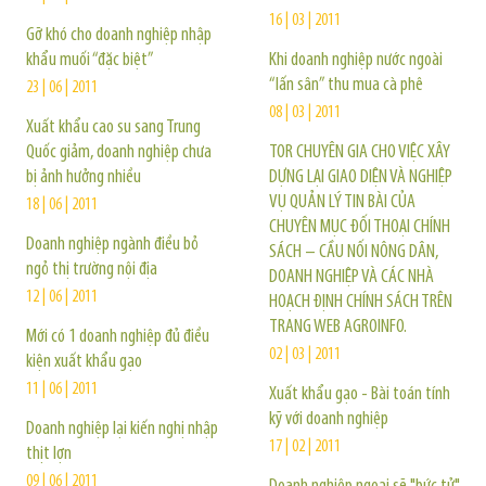
16 | 03 | 2011
Gỡ khó cho doanh nghiệp nhập
khẩu muối “đặc biệt”
Khi doanh nghiệp nước ngoài
“lấn sân” thu mua cà phê
23 | 06 | 2011
08 | 03 | 2011
Xuất khẩu cao su sang Trung
Quốc giảm, doanh nghiệp chưa
TOR CHUYÊN GIA CHO VIỆC XÂY
bị ảnh hưởng nhiều
DỰNG LẠI GIAO DIỆN VÀ NGHIỆP
VỤ QUẢN LÝ TIN BÀI CỦA
18 | 06 | 2011
CHUYÊN MỤC ĐỐI THOẠI CHÍNH
Doanh nghiệp ngành điều bỏ
SÁCH – CẦU NỐI NÔNG DÂN,
ngỏ thị trường nội địa
DOANH NGHIỆP VÀ CÁC NHÀ
12 | 06 | 2011
HOẠCH ĐỊNH CHÍNH SÁCH TRÊN
TRANG WEB AGROINFO.
Mới có 1 doanh nghiệp đủ điều
02 | 03 | 2011
kiện xuất khẩu gạo
11 | 06 | 2011
Xuất khẩu gạo - Bài toán tính
kỹ với doanh nghiệp
Doanh nghiệp lại kiến nghị nhập
17 | 02 | 2011
thịt lợn
09 | 06 | 2011