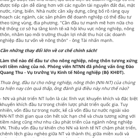
được tiếp cận dễ dàng hơn với các nguồn tài nguyên đất đai, mặt
nước, rừng, biển. Nhà nước cần xây dựng, công bố rõ ràng quy
hoạch các ngành, các sản phẩm để doanh nghiệp có thể đầu tư
theo từng vùng, địa phương. "Cần đầu tư mạnh mẽ hơn nữa cho
hệ thống cơ sở hạ tầng kinh tế-xã hội khu vực nông nghiệp, nông
thôn, nhằm tạo môi trường thuận lợi nhất thu hút các doanh
nghiệp đầu tư vốn về nông thôn" - ông Tài nhấn mạnh.
Cần những thay đổi lớn về cơ chế chính sách!
Làm thế nào để đầu tư cho nông nghiệp, nông thôn tương xứng
với tiềm năng của nó. Phóng viên NTNN đã phỏng vấn ông Đào
Quang Thu - Vụ trưởng Vụ Kinh tế Nông nghiệp (Bộ KHĐT).
Thưa ông, đầu tư cho nông nghiệp, nông thôn (NN-NT) của chúng
ta hiện nay còn quá thấp, ông đánh giá điều này như thế nào?
- NN và phát triển NT luôn là các lĩnh vực khuyến khích và đặc biệt
khuyến khích đầu tư trong chiến lược phát triển quốc gia. Tuy
nhiên, vốn đầu tư trong nước, kể cả vốn đầu tư nước ngoài vào
NN-NT thời gian qua còn hết sức hạn chế và chưa tương xứng với
tiềm năng cũng như nhu cầu phát triển của ngành nông nghiệp
VN. Thiếu vốn đầu tư khiến cho NN và kinh tế NT chậm phát triển,
chênh lệch giàu nghèo giữa NT và thành thị, giữa miền xuôi và