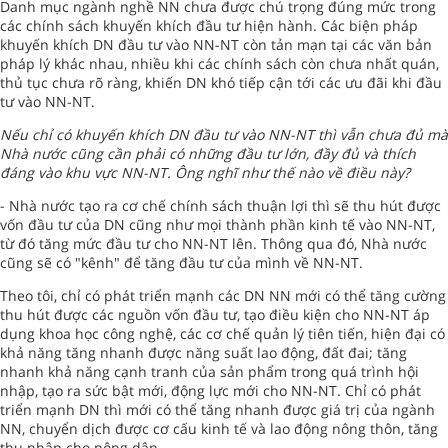
Danh mục ngành nghề NN chưa được chú trọng đúng mức trong
các chính sách khuyến khích đầu tư hiện hành. Các biện pháp
khuyến khích DN đầu tư vào NN-NT còn tản mạn tại các văn bản
pháp lý khác nhau, nhiều khi các chính sách còn chưa nhất quán,
thủ tục chưa rõ ràng, khiến DN khó tiếp cận tới các ưu đãi khi đầu
tư vào NN-NT.
Nếu chỉ có khuyến khích DN đầu tư vào NN-NT thì vẫn chưa đủ mà
Nhà nước cũng cần phải có những đầu tư lớn, đầy đủ và thích
đáng vào khu vực NN-NT. Ông nghĩ như thế nào về điều này?
- Nhà nước tạo ra cơ chế chính sách thuận lợi thì sẽ thu hút được
vốn đầu tư của DN cũng như mọi thành phần kinh tế vào NN-NT,
từ đó tăng mức đầu tư cho NN-NT lên. Thông qua đó, Nhà nước
cũng sẽ có "kênh" để tăng đầu tư của mình về NN-NT.
Theo tôi, chỉ có phát triển mạnh các DN NN mới có thể tăng cường
thu hút được các nguồn vốn đầu tư, tạo điều kiện cho NN-NT áp
dụng khoa học công nghệ, các cơ chế quản lý tiên tiến, hiện đại có
khả năng tăng nhanh được năng suất lao động, đất đai; tăng
nhanh khả năng cạnh tranh của sản phẩm trong quá trình hội
nhập, tạo ra sức bật mới, động lực mới cho NN-NT. Chỉ có phát
triển mạnh DN thì mới có thể tăng nhanh được giá trị của ngành
NN, chuyển dịch được cơ cấu kinh tế và lao động nông thôn, tăng
thu nhập cho nông dân...