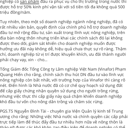
nghiệp có
sản phẩm
đầu ra phục vụ cho thị trường trong nước thì
được hỗ trợ 50% kinh phí vận tải với số tiền tối đa không quá 500
triệu đồng/năm.
Tuy nhiên, theo một số doanh nghiệp ngành nông nghiệp, đã có
rất nhiều văn bản, quyết định của chính phủ hỗ trợ doanh nghiệp
đầu tư mở rộng đầu tư, sản xuất trong lĩnh vực nông nghiệp, trên
địa bàn nông thôn nhưng triển khai các chính sách đó lại không
được theo dõi, giám sát khiến cho doanh nghiệp muốn được
hưởng ưu đãi này không dễ, hiệu quả chưa thực sự rõ ràng. Thậm
chí, doanh nghiệp từ vị trí được khuyến khích, ưu đãi thành người
phải chạy vạy, xin - cho…
Tổng Giám đốc Tổng Công ty Lâm nghiệp Việt Nam (Vinafor) Phạm
Quang Hiển cho rằng, chính sách thu hút DN đầu tư vào lĩnh vực
nông nghiệp còn bất nhất, với trường hợp của Vinafor thì càng rõ
nét. Điển hình là Nhà nước đã có cơ chế quy hoạch sử dụng đất
để cấp giấy chứng nhận quyền sử dụng cho người trồng rừng,
nhưng việc thực thi cấp giấy này quá chậm khiến doanh nghiệp
khó đầu tư vốn cho nông dân trồng và chăm sóc rừng.
PGS.TS Nguyễn Đình Tài - chuyên gia Viện Quản lý kinh tế Trung
ương cho rằng: Những việc Nhà nước và chính quyền các cấp phải
trực tiếp làm để thúc đẩy đầu tư nhiều hơn nữa về nông thôn là
tháo gỡ được các khó khăn, tạo điều kiện để doanh nghiệp có thể