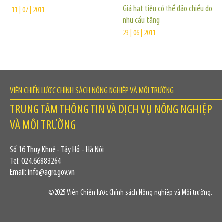
Giá hạt tiêu có thể đảo chiều do
11 | 07 | 2011
nhu cầu tăng
23 | 06 | 2011
VIỆN CHIẾN LƯỢC CHÍNH SÁCH NÔNG NGHIỆP VÀ MÔI TRƯỜNG
TRUNG TÂM THÔNG TIN VÀ DỊCH VỤ NÔNG NGHIỆP
VÀ MÔI TRƯỜNG
Số 16 Thụy Khuê - Tây Hồ - Hà Nội
Tel: 024.66883264
Email: info@agro.gov.vn
©2025 Viện Chiến lược Chính sách Nông nghiệp và Môi trường.