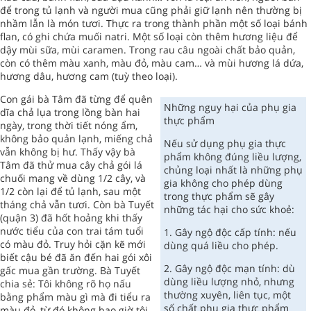
để trong tủ lạnh và người mua cũng phải giữ lạnh nên thường bị
nhầm lẫn là món tươi. Thực ra trong thành phần một số loại bánh
flan, có ghi chứa muối natri. Một số loại còn thêm hương liệu để
dậy mùi sữa, mùi caramen. Trong rau câu ngoài chất bảo quản,
còn có thêm màu xanh, màu đỏ, màu cam… và mùi hương lá dứa,
hương dâu, hương cam (tuỳ theo loại).
Con gái bà Tâm đã từng để quên
Những nguy hại của phụ gia
dĩa chả lụa trong lồng bàn hai
thực phẩm
ngày, trong thời tiết nóng ẩm,
không bảo quản lạnh, miếng chả
Nếu sử dụng phụ gia thực
vẫn không bị hư. Thấy vậy bà
phẩm không đúng liều lượng,
Tâm đã thử mua cây chả gói lá
chủng loại nhất là những phụ
chuối mang về dùng 1/2 cây, và
gia không cho phép dùng
1/2 còn lại để tủ lạnh, sau một
trong thực phẩm sẽ gây
tháng chả vẫn tươi. Còn bà Tuyết
những tác hại cho sức khoẻ:
(quận 3) đã hốt hoảng khi thấy
nước tiểu của con trai tám tuổi
1. Gây ngộ độc cấp tính: nếu
có màu đỏ. Truy hỏi cặn kẽ mới
dùng quá liều cho phép.
biết cậu bé đã ăn đến hai gói xôi
2. Gây ngộ độc mạn tính: dù
gấc mua gần trường. Bà Tuyết
dùng liều lượng nhỏ, nhưng
chia sẻ: Tôi không rõ họ nấu
thường xuyên, liên tục, một
bằng phẩm màu gì mà đi tiểu ra
số chất phụ gia thực phẩm
màu đỏ, từ đó không bao giờ tôi