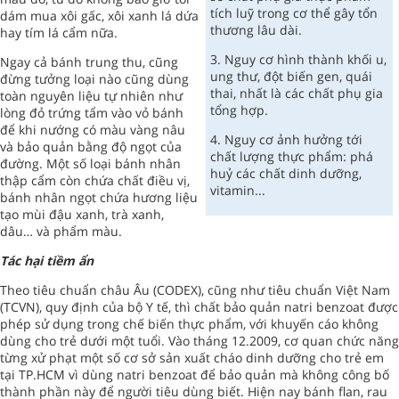
tích luỹ trong cơ thể gây tổn
dám mua xôi gấc, xôi xanh lá dứa
thương lâu dài.
hay tím lá cẩm nữa.
3. Nguy cơ hình thành khối u,
Ngay cả bánh trung thu, cũng
ung thư, đột biến gen, quái
đừng tưởng loại nào cũng dùng
thai, nhất là các chất phụ gia
toàn nguyên liệu tự nhiên như
tổng hợp.
lòng đỏ trứng tẩm vào vỏ bánh
để khi nướng có màu vàng nâu
4. Nguy cơ ảnh hưởng tới
và bảo quản bằng độ ngọt của
chất lượng thực phẩm: phá
đường. Một số loại bánh nhân
huỷ các chất dinh dưỡng,
thập cẩm còn chứa chất điều vị,
vitamin...
bánh nhân ngọt chứa hương liệu
tạo mùi đậu xanh, trà xanh,
dâu… và phẩm màu.
Tác hại tiềm ẩn
Theo tiêu chuẩn châu Âu (CODEX), cũng như tiêu chuẩn Việt Nam
(TCVN), quy định của bộ Y tế, thì chất bảo quản natri benzoat được
phép sử dụng trong chế biến thực phẩm, với khuyến cáo không
dùng cho trẻ dưới một tuổi. Vào tháng 12.2009, cơ quan chức năng
từng xử phạt một số cơ sở sản xuất cháo dinh dưỡng cho trẻ em
tại TP.HCM vì dùng natri benzoat để bảo quản mà không công bố
thành phần này để người tiêu dùng biết. Hiện nay bánh flan, rau