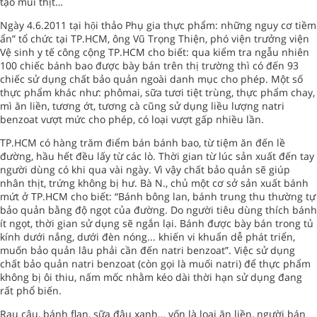
tạo mùi thịt…
Ngày 4.6.2011 tại hội thảo Phụ gia thực phẩm: những nguy cơ tiềm
ẩn” tổ chức tại TP.HCM, ông Vũ Trọng Thiện, phó viện trưởng viện
Vệ sinh y tế công cộng TP.HCM cho biết: qua kiểm tra ngẫu nhiên
100 chiếc bánh bao được bày bán trên thị trường thì có đến 93
chiếc sử dụng chất bảo quản ngoài danh mục cho phép. Một số
thực phẩm khác như: phômai, sữa tươi tiệt trùng, thực phẩm chay,
mì ăn liền, tương ớt, tương cà cũng sử dụng liều lượng natri
benzoat vượt mức cho phép, có loại vượt gấp nhiều lần.
TP.HCM có hàng trăm điểm bán bánh bao, từ tiệm ăn đến lề
đường, hầu hết đều lấy từ các lò. Thời gian từ lúc sản xuất đến tay
người dùng có khi qua vài ngày. Vì vậy chất bảo quản sẽ giúp
nhân thịt, trứng không bị hư. Bà N., chủ một cơ sở sản xuất bánh
mứt ở TP.HCM cho biết: “Bánh bông lan, bánh trung thu thường tự
bảo quản bằng độ ngọt của đường. Do người tiêu dùng thích bánh
ít ngọt, thời gian sử dụng sẽ ngắn lại. Bánh được bày bán trong tủ
kính dưới nắng, dưới đèn nóng... khiến vi khuẩn dễ phát triển,
muốn bảo quản lâu phải cần đến natri benzoat”. Việc sử dụng
chất bảo quản natri benzoat (còn gọi là muối natri) để thực phẩm
không bị ôi thiu, nấm mốc nhằm kéo dài thời hạn sử dụng đang
rất phổ biến.
Rau câu, bánh flan, sữa đậu xanh… vốn là loại ăn liền, người bán