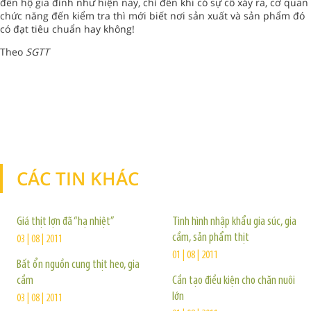
đến hộ gia đình như hiện nay, chỉ đến khi có sự cố xảy ra, cơ quan
chức năng đến kiểm tra thì mới biết nơi sản xuất và sản phẩm đó
có đạt tiêu chuẩn hay không!
Theo
SGTT
CÁC TIN KHÁC
TIN KHÁC
Giá thịt lợn đã “hạ nhiệt”
Tình hình nhập khẩu gia súc, gia
cầm, sản phẩm thịt
03 | 08 | 2011
01 | 08 | 2011
Bất ổn nguồn cung thịt heo, gia
cầm
Cần tạo điều kiện cho chăn nuôi
lớn
03 | 08 | 2011