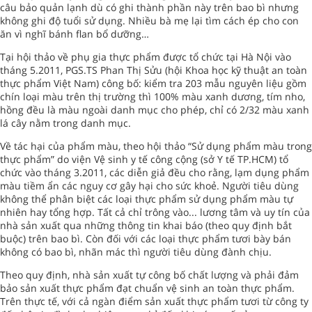
câu bảo quản lạnh dù có ghi thành phần này trên bao bì nhưng
không ghi độ tuổi sử dụng. Nhiều bà mẹ lại tìm cách ép cho con
ăn vì nghĩ bánh flan bổ dưỡng…
Tại hội thảo về phụ gia thực phẩm được tổ chức tại Hà Nội vào
tháng 5.2011, PGS.TS Phan Thị Sửu (hội Khoa học kỹ thuật an toàn
thực phẩm Việt Nam) công bố: kiểm tra 203 mẫu nguyên liệu gồm
chín loại màu trên thị trường thì 100% màu xanh dương, tím nho,
hồng đều là màu ngoài danh mục cho phép, chỉ có 2/32 màu xanh
lá cây nằm trong danh mục.
Về tác hại của phẩm màu, theo hội thảo “Sử dụng phẩm màu trong
thực phẩm” do viện Vệ sinh y tế công cộng (sở Y tế TP.HCM) tổ
chức vào tháng 3.2011, các diễn giả đều cho rằng, lạm dụng phẩm
màu tiềm ẩn các nguy cơ gây hại cho sức khoẻ. Người tiêu dùng
không thể phân biệt các loại thực phẩm sử dụng phẩm màu tự
nhiên hay tổng hợp. Tất cả chỉ trông vào... lương tâm và uy tín của
nhà sản xuất qua những thông tin khai báo (theo quy định bắt
buộc) trên bao bì. Còn đối với các loại thực phẩm tươi bày bán
không có bao bì, nhãn mác thì người tiêu dùng đành chịu.
Theo quy định, nhà sản xuất tự công bố chất lượng và phải đảm
bảo sản xuất thực phẩm đạt chuẩn vệ sinh an toàn thực phẩm.
Trên thực tế, với cả ngàn điểm sản xuất thực phẩm tươi từ công ty