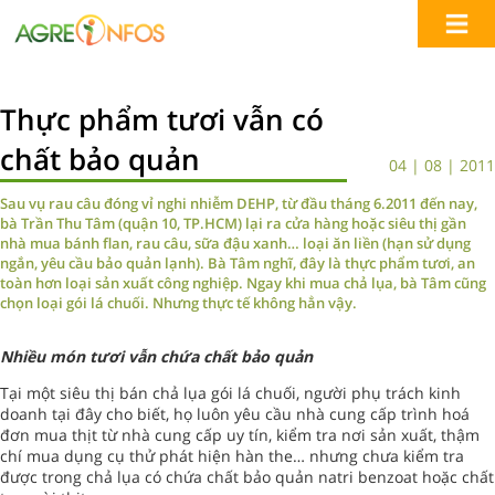
Thực phẩm tươi vẫn có
chất bảo quản
04 | 08 | 2011
Sau vụ rau câu đóng vỉ nghi nhiễm DEHP, từ đầu tháng 6.2011 đến nay,
bà Trần Thu Tâm (quận 10, TP.HCM) lại ra cửa hàng hoặc siêu thị gần
nhà mua bánh flan, rau câu, sữa đậu xanh… loại ăn liền (hạn sử dụng
ngắn, yêu cầu bảo quản lạnh). Bà Tâm nghĩ, đây là thực phẩm tươi, an
toàn hơn loại sản xuất công nghiệp. Ngay khi mua chả lụa, bà Tâm cũng
chọn loại gói lá chuối. Nhưng thực tế không hẳn vậy.
Nhiều món tươi vẫn chứa chất bảo quản
Tại một siêu thị bán chả lụa gói lá chuối, người phụ trách kinh
doanh tại đây cho biết, họ luôn yêu cầu nhà cung cấp trình hoá
đơn mua thịt từ nhà cung cấp uy tín, kiểm tra nơi sản xuất, thậm
chí mua dụng cụ thử phát hiện hàn the… nhưng chưa kiểm tra
được trong chả lụa có chứa chất bảo quản natri benzoat hoặc chất