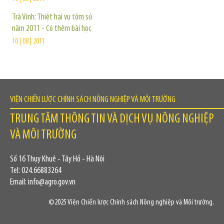
Trà Vinh: Thiệt hại vụ tôm sú
năm 2011 - Có thêm bài học
10 | 08 | 2011
VIỆN CHIẾN LƯỢC CHÍNH SÁCH NÔNG NGHIỆP VÀ MÔI TRƯỜNG
TRUNG TÂM THÔNG TIN VÀ DỊCH VỤ NÔNG NGHIỆP
VÀ MÔI TRƯỜNG
Số 16 Thụy Khuê - Tây Hồ - Hà Nội
Tel: 024.66883264
Email: info@agro.gov.vn
©2025 Viện Chiến lược Chính sách Nông nghiệp và Môi trường.