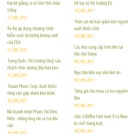
Hai bộ giằng co vì tôm thẻ chân
Hệ lụy từ thị trường EU
trắng
10 | 08 | 2011
12 | 08 | 2011
Thái Lan dự báo giảm kim ngạch
Ấn Độ áp dụng chương trình
xuất khẩu tôm
kiểm soát dư lượng kháng sinh
10 | 08 | 2011
của FDA
Các nhà cung cấp tôm lớn tại
11 | 08 | 2011
Hội chợ Tokyo
Trung Quốc: Thị trường thuỷ sản
09 | 08 | 2011
thách thức nhưng đầy hứa hẹn
Ngư dân khó vay vốn làm ăn
11 | 08 | 2011
09 | 08 | 2011
Thuan Phuoc Corp: Xuất khẩu
Tăng giá thu mua cá tra nguyên
thủy sản gặp nhiều khó khăn
liệu
10 | 08 | 2011
09 | 08 | 2011
Nữ doanh nhân Phạm Thị Diệu
Gần 3.000ha tôm nuôi ở Cà Mau
Hiền - Nặng lòng với cá tra đặc
bị chết hàng loạt
sản
09 | 08 | 2011
10 | 08 | 2011