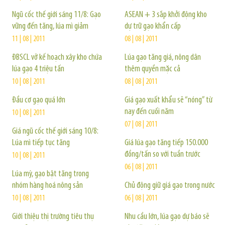
Ngũ cốc thế giới sáng 11/8: Gạo
ASEAN + 3 sắp khởi động kho
vững đến tăng, lúa mì giảm
dự trữ gạo khẩn cấp
11 | 08 | 2011
08 | 08 | 2011
ĐBSCL vỡ kế hoạch xây kho chứa
Lúa gạo tăng giá, nông dân
lúa gạo 4 triệu tấn
thêm quyền mặc cả
10 | 08 | 2011
08 | 08 | 2011
Đầu cơ gạo quá lớn
Giá gạo xuất khẩu sẽ “nóng” từ
nay đến cuối năm
10 | 08 | 2011
07 | 08 | 2011
Giá ngũ cốc thế giới sáng 10/8:
Lúa mì tiếp tục tăng
Giá lúa gạo tăng tiếp 150.000
đồng/tấn so với tuần trước
10 | 08 | 2011
06 | 08 | 2011
Lúa mỳ, gạo bật tăng trong
nhóm hàng hoá nông sản
Chủ động giữ giá gạo trong nước
10 | 08 | 2011
06 | 08 | 2011
Giới thiệu thị trường tiêu thụ
Nhu cầu lớn, lúa gạo dự báo sẽ