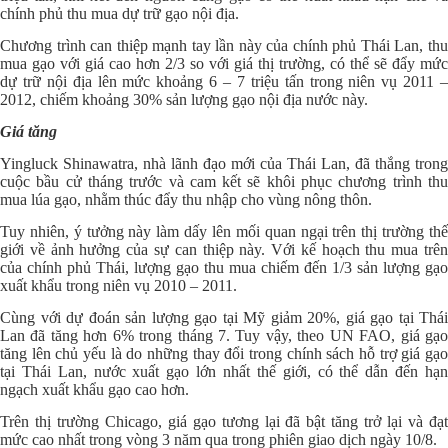
chính phủ thu mua dự trữ gạo nội địa.
Chương trình can thiệp mạnh tay lần này của chính phủ Thái Lan, thu
mua gạo với giá cao hơn 2/3 so với giá thị trường, có thể sẽ đẩy mức
dự trữ nội địa lên mức khoảng 6 – 7 triệu tấn trong niên vụ 2011 –
2012, chiếm khoảng 30% sản lượng gạo nội địa nước này.
Giá tăng
Yingluck Shinawatra, nhà lãnh đạo mới của Thái Lan, đã thắng trong
cuộc bầu cử tháng trước và cam kết sẽ khôi phục chương trình thu
mua lúa gạo, nhằm thúc đẩy thu nhập cho vùng nông thôn.
Tuy nhiên, ý tưởng này làm dấy lên mối quan ngại trên thị trường thế
giới về ảnh hưởng của sự can thiệp này. Với kế hoạch thu mua trên
của chính phủ Thái, lượng gạo thu mua chiếm đến 1/3 sản lượng gạo
xuất khẩu trong niên vụ 2010 – 2011.
Cùng với dự đoán sản lượng gạo tại Mỹ giảm 20%, giá gạo tại Thái
Lan đã tăng hơn 6% trong tháng 7. Tuy vậy, theo UN FAO, giá gạo
tăng lên chủ yếu là do những thay đổi trong chính sách hỗ trợ giá gạo
tại Thái Lan, nước xuất gạo lớn nhất thế giới, có thể dẫn đến hạn
ngạch xuất khẩu gạo cao hơn.
Trên thị trường Chicago, giá gạo tương lại đã bật tăng trở lại và đạt
mức cao nhất trong vòng 3 năm qua trong phiên giao dịch ngày 10/8.