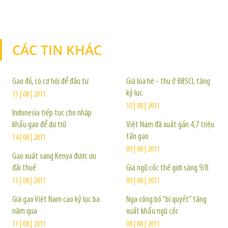
CÁC TIN KHÁC
TIN KHÁC
Gạo đồ, có cơ hội để đầu tư
Giá lúa hè - thu ở ĐBSCL tăng
kỷ lục
15 | 08 | 2011
10 | 08 | 2011
Indonesia tiếp tục cho nhập
khẩu gạo để dự trữ
Việt Nam đã xuất gần 4,7 triệu
tấn gạo
14 | 08 | 2011
09 | 08 | 2011
Gạo xuất sang Kenya được ưu
đãi thuế
Giá ngũ cốc thế giới sáng 9/8
11 | 08 | 2011
09 | 08 | 2011
Giá gạo Việt Nam cao kỷ lục ba
Nga công bố “bí quyết” tăng
năm qua
xuất khẩu ngũ cốc
11 | 08 | 2011
08 | 08 | 2011