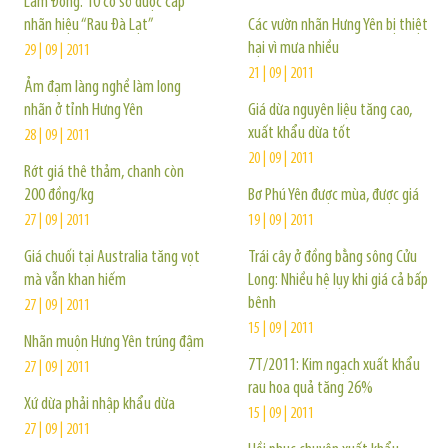
Lâm Đồng: 10 cơ sở được cấp
nhãn hiệu “Rau Đà Lạt”
Các vườn nhãn Hưng Yên bị thiệt
hại vì mưa nhiều
29 | 09 | 2011
21 | 09 | 2011
Ảm đạm làng nghề làm long
nhãn ở tỉnh Hưng Yên
Giá dừa nguyên liệu tăng cao,
xuất khẩu dừa tốt
28 | 09 | 2011
20 | 09 | 2011
Rớt giá thê thảm, chanh còn
200 đồng/kg
Bơ Phú Yên được mùa, được giá
27 | 09 | 2011
19 | 09 | 2011
Giá chuối tại Australia tăng vọt
Trái cây ở đồng bằng sông Cửu
mà vẫn khan hiếm
Long: Nhiều hệ lụy khi giá cả bấp
bênh
27 | 09 | 2011
15 | 09 | 2011
Nhãn muộn Hưng Yên trúng đậm
7T/2011: Kim ngạch xuất khẩu
27 | 09 | 2011
rau hoa quả tăng 26%
Xứ dừa phải nhập khẩu dừa
15 | 09 | 2011
27 | 09 | 2011