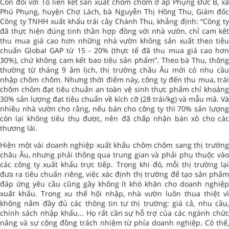
Còn đối với Tổ liên kết sản xuất chôm chôm ở ấp Phụng Đức B, xã
Phú Phụng, huyện Chợ Lách, bà Nguyễn Thị Hồng Thu, Giám đốc
Công ty TNHH xuất khẩu trái cây Chánh Thu, khẳng định: “Công ty
đã thực hiện đúng tinh thần hợp đồng với nhà vườn, chỉ cam kết
thu mua giá cao hơn những nhà vườn không sản xuất theo tiêu
chuẩn Global GAP từ 15 - 20% (thực tế đã thu mua giá cao hơn
30%), chứ không cam kết bao tiêu sản phẩm”. Theo bà Thu, thông
thường từ tháng 9 âm lịch, thị trường châu Âu mới có nhu cầu
nhập chôm chôm. Nhưng thời điểm này, công ty đến thu mua, trái
chôm chôm đạt tiêu chuẩn an toàn vệ sinh thực phẩm chỉ khoảng
30% sản lượng đạt tiêu chuẩn về kích cỡ (28 trái/kg) và mẫu mã. Và
nhiều nhà vườn cho rằng, nếu bán cho công ty thì 70% sản lượng
còn lại không tiêu thụ được, nên đã chấp nhận bán xô cho các
thương lái.
Hiện một vài
doanh nghiệp
xuất khẩu chôm chôm sang thị trườn
châu Âu, nhưng phải thông qua trung gian và phải phụ thuộc vào
các công ty xuất khẩu trực tiếp. Trong khi đó, mỗi thị trường lại
đưa ra tiêu chuẩn riêng, việc xác định thị trường để tạo sản phẩm
đáp ứng yêu cầu cũng gây không ít khó khăn cho doanh nghiệp
xuất khẩu. Trong xu thế hội nhập, nhà vườn luôn thua thiệt vì
không nắm đầy đủ các thông tin tư thị trường: giá cả, nhu cầu,
chính sách nhập khẩu... Họ rất cần sự hỗ trợ của các ngành chức
năng và sự cộng đồng trách nhiệm từ phía doanh nghiệp. Có thế,