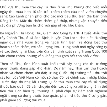
Chủ vựa thu mua trái cây Tư Não, ở xã Phú Phụng cho biết, mỗi
ngày thu mua hơn 10 tấn trái chôm chôm của nhà vườn chuyển
sang Cao Lãnh phân phối cho các mối tiêu thụ trên địa bàn tỉnh
Đồng Tháp. Mặc dù chôm chôm giá thấp, nhưng vận chuyển đến
các địa phương bán lẻ, chủ vựa gặp nhiều khó khăn.
Bà Nguyễn Thị Hồng Thu, Giám đốc Công ty TNHH xuất khẩu trái
cây Chánh Thu, ở xã Sơn Định, huyện Chợ Lách, cho biết: “Những
ngày qua nhà vườn trong và ngoài tỉnh Bến Tre đồng loạt thu
hoạch chôm chôm, với sản lượng lớn. Trung bình mỗi ngày công ty
và các thương lái khác trên địa bàn tỉnh xuất sang Trung Quốc 100
tấn chôm chôm, nhưng vẫn không thu gom hết cho nhà vườn”.
Theo bà Thu, tình hình xuất khẩu trái cây sang các thị trường
quen thuộc đang gặp khó khăn. Do năm nay, Thái Lan thu hoạch
nhãn và chôm chôm kéo dài; Trung Quốc- thị trường tiêu thụ trái
cây lớn của Việt Nam có một số thay đổi về chính sách nhập khẩu.
Trước đây, thương lái Trung Quốc thu mua trái cây và sử dụng
thuốc bảo quản để vận chuyển đến các vùng xa xôi trong lãnh thổ
tiêu thụ. Còn hiện tại, thương lái phải chịu sự kiểm soát nghiêm
ngặt trong sử dụng thuốc bảo quản, phạm vi tiêu thụ ở cự ly gần,
phải giảm số lượng thu mua.