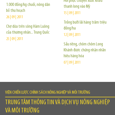
Hồi phục chuyện xuất khẩu
1.000 đồng/kg chuối, nông dân
thanh long vào Mỹ
bỏ thu hoạch
15 | 09 | 2011
26 | 09 | 2011
Trồng bưởi lãi hàng trăm triệu
Chợ dừa trên sông Hàm Luông
đồng/ha
của thương nhân... Trung Quốc
12 | 09 | 2011
25 | 09 | 2011
Sầu riêng, chôm chôm Long
Khánh được chứng nhận nhãn
hiệu hàng hóa
07 | 09 | 2011
VIỆN CHIẾN LƯỢC CHÍNH SÁCH NÔNG NGHIỆP VÀ MÔI TRƯỜNG
TRUNG TÂM THÔNG TIN VÀ DỊCH VỤ NÔNG NGHIỆP
VÀ MÔI TRƯỜNG