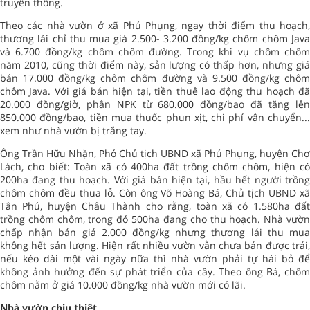
truyền thống.
Theo các nhà vườn ở xã Phú Phụng, ngay thời điểm thu hoạch,
thương lái chỉ thu mua giá 2.500- 3.200 đồng/kg chôm chôm Java
và 6.700 đồng/kg chôm chôm đường. Trong khi vụ chôm chôm
năm 2010, cũng thời điểm này, sản lượng có thấp hơn, nhưng giá
bán 17.000 đồng/kg chôm chôm đường và 9.500 đồng/kg chôm
chôm Java. Với giá bán hiện tại, tiền thuê lao động thu hoạch đã
20.000 đồng/giờ, phân NPK từ 680.000 đồng/bao đã tăng lên
850.000 đồng/bao, tiền mua thuốc phun xịt, chi phí vận chuyển...
xem như nhà vườn bị trắng tay.
Ông Trần Hữu Nhặn, Phó Chủ tịch UBND xã Phú Phụng, huyện Chợ
Lách, cho biết: Toàn xã có 400ha đất trồng chôm chôm, hiện có
200ha đang thu hoạch. Với giá bán hiện tại, hầu hết người trồng
chôm chôm đều thua lỗ. Còn ông Võ Hoàng Bá, Chủ tịch UBND xã
Tân Phú, huyện Châu Thành cho rằng, toàn xã có 1.580ha đất
trồng chôm chôm, trong đó 500ha đang cho thu hoạch. Nhà vườn
chấp nhận bán giá 2.000 đồng/kg nhưng thương lái thu mua
không hết sản lượng. Hiện rất nhiều vườn vẫn chưa bán được trái,
nếu kéo dài một vài ngày nữa thì nhà vườn phải tự hái bỏ để
không ảnh hưởng đến sự phát triển của cây. Theo ông Bá, chôm
chôm nằm ở giá 10.000 đồng/kg nhà vườn mới có lãi.
Nhà vườn chịu thiệt