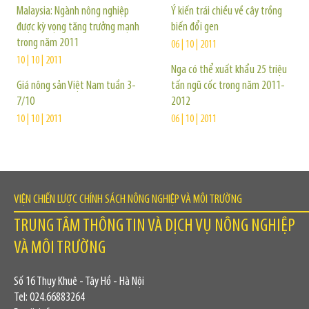
Malaysia: Ngành nông nghiệp
Ý kiến trái chiều về cây trồng
được kỳ vọng tăng trưởng mạnh
biến đổi gen
trong năm 2011
06 | 10 | 2011
10 | 10 | 2011
Nga có thể xuất khẩu 25 triệu
Giá nông sản Việt Nam tuần 3-
tấn ngũ cốc trong năm 2011-
7/10
2012
10 | 10 | 2011
06 | 10 | 2011
VIỆN CHIẾN LƯỢC CHÍNH SÁCH NÔNG NGHIỆP VÀ MÔI TRƯỜNG
TRUNG TÂM THÔNG TIN VÀ DỊCH VỤ NÔNG NGHIỆP
VÀ MÔI TRƯỜNG
Số 16 Thụy Khuê - Tây Hồ - Hà Nội
Tel: 024.66883264