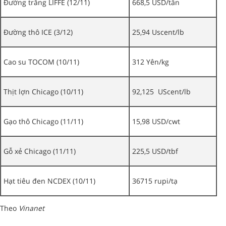
Đường trắng LIFFE (12/11)
668,5 USD/tấn
Đường thô ICE (3/12)
25,94 Uscent/lb
Cao su TOCOM (10/11)
312 Yên/kg
Thịt lợn Chicago (10/11)
92,125 UScent/lb
Gạo thô Chicago (11/11)
15,98 USD/cwt
Gỗ xẻ Chicago (11/11)
225,5 USD/tbf
Hạt tiêu đen NCDEX (10/11)
36715 rupi/tạ
Theo
Vinanet