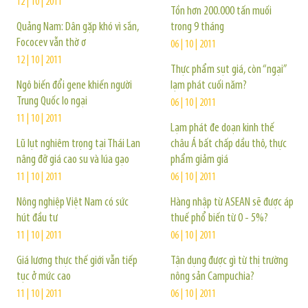
12 | 10 | 2011
Tồn hơn 200.000 tấn muối
Quảng Nam: Dân gặp khó vì sắn,
trong 9 tháng
Fococev vẫn thờ ơ
06 | 10 | 2011
12 | 10 | 2011
Thực phẩm sụt giá, còn “ngại”
Ngô biến đổi gene khiến người
lạm phát cuối năm?
Trung Quốc lo ngại
06 | 10 | 2011
11 | 10 | 2011
Lạm phát đe doạn kinh thế
Lũ lụt nghiêm trọng tại Thái Lan
châu Á bất chấp dầu thô, thực
nâng đỡ giá cao su và lúa gạo
phẩm giảm giá
11 | 10 | 2011
06 | 10 | 2011
Nông nghiệp Việt Nam có sức
Hàng nhập từ ASEAN sẽ được áp
hút đầu tư
thuế phổ biến từ 0 - 5%?
11 | 10 | 2011
06 | 10 | 2011
Giá lương thực thế giới vẫn tiếp
Tận dụng được gì từ thị trường
tục ở mức cao
nông sản Campuchia?
11 | 10 | 2011
06 | 10 | 2011