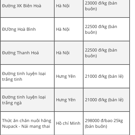
23000 đ/kg (bán
Đường XK Biên Hoà
Hà Nội
buôn)
22500 đ/kg (bán
ĐƯờng Hoà Bình
Hà Nội
buôn)
22500 đ/kg (bán
Đường Thanh Hoá
Hà Nội
buôn)
Đường tinh luyện loại
Hưng Yên
21000 đ/kg (bán lẻ)
trắng tinh
Đường tinh luyện loại
Hưng Yên
21000 đ/kg (bán lẻ)
trắng ngà
Thức ăn chăn nuôi hãng
298000 đ/bao 25kg
Hồ chí Minh
Nupack - Nái mang thai
(bán buôn)