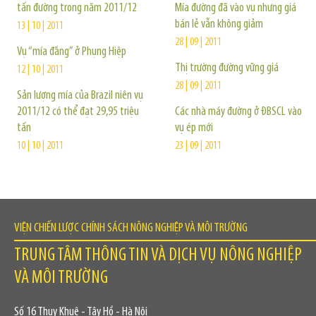
tấn đường trong năm 2011/12
Mía đường đã vào vụ nhưng giá
bán lẻ vẫn không giảm
13 | 10 | 2011
28 | 09 | 2011
Vụ “mía đắng” ở Phụng Hiệp
Thị trường đường vững giá
12 | 10 | 2011
28 | 09 | 2011
Sản lượng mía của Brazil niên vụ
2011/12 có thể đạt 29,95 triệu
Các nhà máy đường ở ĐBSCL vào
tấn
vụ ép mới
10 | 10 | 2011
23 | 09 | 2011
VIỆN CHIẾN LƯỢC CHÍNH SÁCH NÔNG NGHIỆP VÀ MÔI TRƯỜNG
TRUNG TÂM THÔNG TIN VÀ DỊCH VỤ NÔNG NGHIỆP
VÀ MÔI TRƯỜNG
Số 16 Thụy Khuê - Tây Hồ - Hà Nội