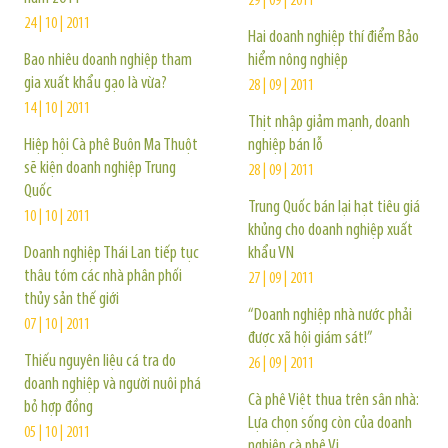
29 | 09 | 2011
24 | 10 | 2011
Hai doanh nghiệp thí điểm Bảo
Bao nhiêu doanh nghiệp tham
hiểm nông nghiệp
gia xuất khẩu gạo là vừa?
28 | 09 | 2011
14 | 10 | 2011
Thịt nhập giảm mạnh, doanh
Hiệp hội Cà phê Buôn Ma Thuột
nghiệp bán lỗ
sẽ kiện doanh nghiệp Trung
28 | 09 | 2011
Quốc
Trung Quốc bán lại hạt tiêu giá
10 | 10 | 2011
khủng cho doanh nghiệp xuất
Doanh nghiệp Thái Lan tiếp tục
khẩu VN
thâu tóm các nhà phân phối
27 | 09 | 2011
thủy sản thế giới
“Doanh nghiệp nhà nước phải
07 | 10 | 2011
được xã hội giám sát!”
Thiếu nguyên liệu cá tra do
26 | 09 | 2011
doanh nghiệp và người nuôi phá
Cà phê Việt thua trên sân nhà:
bỏ hợp đồng
Lựa chọn sống còn của doanh
05 | 10 | 2011
nghiệp cà phê Vi