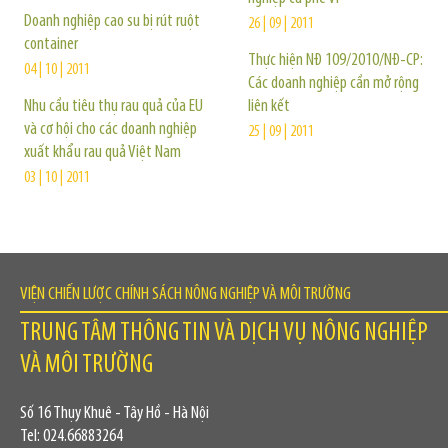
Doanh nghiệp cao su bị rút ruột
26 | 09 | 2011
container
Thực hiện NĐ 109/2010/NĐ-CP:
04 | 10 | 2011
Các doanh nghiệp cần mở rộng
Nhu cầu tiêu thụ rau quả của EU
liên kết
và cơ hội cho các doanh nghiệp
25 | 09 | 2011
xuất khẩu rau quả Việt Nam
03 | 10 | 2011
VIỆN CHIẾN LƯỢC CHÍNH SÁCH NÔNG NGHIỆP VÀ MÔI TRƯỜNG
TRUNG TÂM THÔNG TIN VÀ DỊCH VỤ NÔNG NGHIỆP
VÀ MÔI TRƯỜNG
Số 16 Thụy Khuê - Tây Hồ - Hà Nội
Tel: 024.66883264