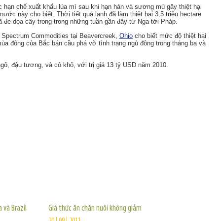
 hạn chế xuất khẩu lúa mì sau khi hạn hán và sương mù gây thiệt hại
ớc này cho biết. Thời tiết quá lạnh đã làm thiệt hại 3,5 triệu hectare
ã đe dọa cây trong trong những tuần gần đây từ Nga tới Pháp.
a Spectrum Commodities tại Beavercreek,
Ohio
cho biết mức độ thiệt hại
mùa đông của Bắc bán cầu phá vỡ tình trạng ngủ đông trong tháng ba và
ngô, đậu tương, và cỏ khô, với trị giá 13 tỷ USD năm 2010.
TIN KHÁC
 và Brazil
Giá thức ăn chăn nuôi không giảm