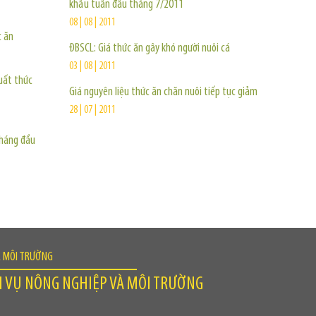
khẩu tuần đầu tháng 7/2011
08 | 08 | 2011
c ăn
ĐBSCL: Giá thức ăn gây khó người nuôi cá
03 | 08 | 2011
uất thức
Giá nguyên liệu thức ăn chăn nuôi tiếp tục giảm
28 | 07 | 2011
tháng đầu
À MÔI TRƯỜNG
H VỤ NÔNG NGHIỆP VÀ MÔI TRƯỜNG