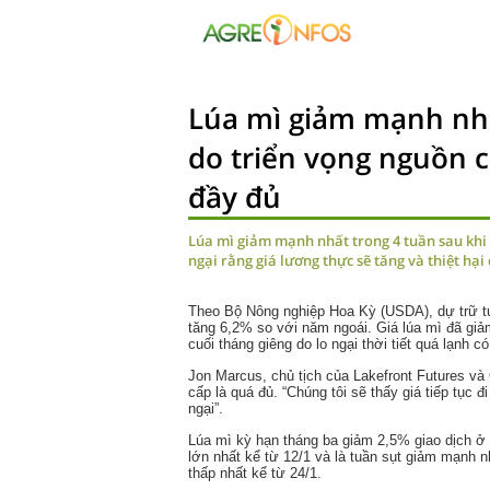
Lúa mì giảm mạnh nhấ
do triển vọng nguồn 
đầy đủ
Lúa mì giảm mạnh nhất trong 4 tuần sau khi c
ngại rằng giá lương thực sẽ tăng và thiệt hại 
Theo Bộ Nông nghiệp Hoa Kỳ (USDA), dự trữ tuầ
tăng 6,2% so với năm ngoái. Giá lúa mì đã giả
cuối tháng giêng do lo ngại thời tiết quá lạnh c
Jon Marcus, chủ tịch của Lakefront Futures và 
cấp là quá đủ. “Chúng tôi sẽ thấy giá tiếp tục đ
ngại”.
Lúa mì kỳ hạn tháng ba giảm 2,5% giao dịch ở 
lớn nhất kể từ 12/1 và là tuần sụt giảm mạnh
thấp nhất kể từ 24/1.