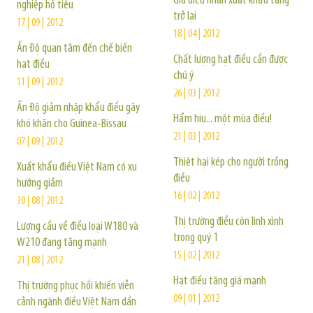
Giá điều nhân xuất khẩu tăng
nghiệp hồ tiêu
trở lại
17 | 09 | 2012
18 | 04 | 2012
Ấn Độ quan tâm đến chế biến
Chất lượng hạt điều cần được
hạt điều
chú ý
11 | 09 | 2012
26 | 03 | 2012
Ấn Độ giảm nhập khẩu điều gây
Hẩm hiu... một mùa điều!
khó khăn cho Guinea-Bissau
21 | 03 | 2012
07 | 09 | 2012
Thiệt hại kép cho người trồng
Xuất khẩu điều Việt Nam có xu
điều
hướng giảm
16 | 02 | 2012
30 | 08 | 2012
Thị trường điều còn lình xình
Lượng cầu về điều loại W180 và
trong quý 1
W210 đang tăng mạnh
15 | 02 | 2012
21 | 08 | 2012
Hạt điều tăng giá mạnh
Thị trường phục hồi khiến viễn
09 | 01 | 2012
cảnh ngành điều Việt Nam dần