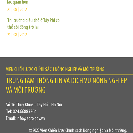
lạc quan hơn
21 | 08 | 2012
Thị trường điều thô ở Tây Phi có
thể sôi động trở lại
21 | 08 | 2012
VIỆN CHIẾN LƯỢC CHÍNH SÁCH NÔNG NGHIỆP VÀ MÔI TRƯỜNG
TRUNG TÂM THÔNG TIN VÀ DỊCH VỤ NÔNG NGHIỆP
VÀ MÔI TRƯỜNG
Số 16 Thụy Khuê - Tây Hồ - Hà Nội
Tel: 024.66883264
Email: info@agro.gov.vn
©2025 Viện Chiến lược Chính sách Nông nghiệp và Môi trường.