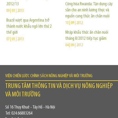
2012/13
Cộng hòa Rwanda: Tận dụng cây
sắn cho an ninh lương thực và
09 | 01 | 2013
nguồn cung thức ăn chăn nuôi
Brazil vượt qua Argentina trở
10 | 09 | 2012
thành nước khẩu ngô lớn thứ 2
thế giới
Nhập khẩu thức ăn chăn nuôi
tháng 8/2012 tiếp tục giảm
07 | 01 | 2013
04 | 09 | 2012
VIỆN CHIẾN LƯỢC CHÍNH SÁCH NÔNG NGHIỆP VÀ MÔI TRƯỜNG
TRUNG TÂM THÔNG TIN VÀ DỊCH VỤ NÔNG NGHIỆP
VÀ MÔI TRƯỜNG
Số 16 Thụy Khuê - Tây Hồ - Hà Nội
Tel: 024.66883264