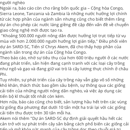
người nghèo
Ngoài ra, báo cáo còn cho rằng bốn quốc gia – Cộng hòa Congo,
Sierra Leone, Tanzania và Zambia là những nước hưởng lợi chính
từ các hợp phần của ngành sắn nhưng cũng cho biết thêm rằng
dự án cho phép các nước láng giềng đề cập đến vấn đề về chuyển
giao công nghệ mới được tạo ra.
"Khoảng 500.000 người nông dân được hưởng lợi trực tiếp từ vụ
mùa với hơn 2.000.000 người hưởng lợi gián tiếp," Điều phối viên
dự án SARD-SC, Tiến sĩ Chrys Akem, đã cho thấy hợp phần của
ngành sắn trong dự án của Cộng hòa Congo.
Theo báo cáo, nhờ sự tiêu thụ của hơn 600 triệu người ở các nước
đang phát triển, sắn hiện đang cạnh tranh với các loại cây trồng
như ngô và gạo và đang giữ vai trò là cây lương thực chính ở châu
Phi.
Tuy nhiên, sự phát triển của cây trồng này vẫn gặp vô số những
khó khăn, thách thức bao gồm sâu bệnh, sự thông qua các giống
cải tiến của những người nông dân nghèo, và việc áp dụng các
tiến bộ kĩ thuật tốt nhất còn kém.
Hơn nữa, báo cáo cũng cho biết, sản lượng hầu hết trên các vùng
từ giống địa phương đạt dưới 10 tấn một ha trái lại với các giống
cải tiến thu được trên 30 tấn mỗi ha.
Akem nói thêm "Dự án SARD-SC dự định giải quyết hầu hết các
cản trở với sự phát triển cây sắn bằng cách phổ biến các giống cải
tiến và mở khóa sức mạnh của cây trồng dọc theo chuỗi giá trị.