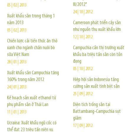
III/2012"
05 | 02 | 2013
24 | 10 | 2012
Xuất khẩu sắn trong tháng 1
năm 2013
Cameroon phát triển cây sắn
như nguồn thu xuất khẩu lớn
05 | 02 | 2013
12 | 10 | 2012
Chiến lược cải tiến thức ăn thô
xanh cho ngành chăn nuôi bò
Campuchia cần thị trường xuất
sữa Việt Nam
khẩu ba triệu tấn sắn còn tồn
đọng
28 | 01 | 2013
05 | 10 | 2012
Xuất khẩu sắn Campuchia tăng
160% trong năm 2012
Hiệp hội sắn Indonesia tăng
cường sản xuất tinh bột sắn
24 | 01 | 2013
25 | 09 | 2012
Kế hoạch sản xuất ethanol từ
phụ phẩm sắn ở Thái Lan
Diện tích trồng sắn tại
Battambang-Campuchia sụt
11 | 01 | 2013
giảm
Ucraina: Xuất khẩu ngũ cốc có
17 | 09 | 2012
thể đạt 23 triệu tấn niên vụ