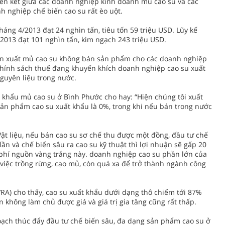
iên kết giữa các doanh nghiệp kinh doanh mủ cao su và các
h nghiệp chế biến cao su rất èo uột.
áng 4/2013 đạt 24 nghìn tấn, tiêu tốn 59 triệu USD. Lũy kế
2013 đạt 101 nghìn tấn, kim ngạch 243 triệu USD.
n xuất mủ cao su không bán sản phẩm cho các doanh nghiệp
chính sách thuế đang khuyến khích doanh nghiệp cao su xuất
nguyên liệu trong nước.
khẩu mủ cao su ở Bình Phước cho hay: “Hiện chúng tôi xuất
 sản phẩm cao su xuất khẩu là 0%, trong khi nếu bán trong nước
ật liệu, nếu bán cao su sơ chế thu được một đồng, đầu tư chế
lần và chế biến sâu ra cao su kỹ thuật thì lợi nhuận sẽ gấp 20
 phí nguồn vàng trắng này. doanh nghiệp cao su phần lớn của
iệc trồng rừng, cạo mủ, còn quá xa để trở thành ngành công
VRA) cho thấy, cao su xuất khẩu dưới dạng thô chiếm tới 87%
 không làm chủ được giá và giá trị gia tăng cũng rất thấp.
oạch thúc đẩy đầu tư chế biến sâu, đa dạng sản phẩm cao su ở