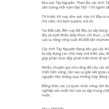
khu vực Tây Nguyên. Theo đó, các tỉnh Tâ
sản lượng mỗi năm đạt 165 -170 nghìn t
Từ trước tới nay, khu vực này chỉ đầu t
mủ cốm, mủ kem (Latex), mủ tờ.
Tại Đắk Lắk, đến nay đã đầu tư xây dựng
địa và xuất khẩu (dây thun, chỉ thun...)
cao su tổng công suất 40.000 tấn mủ/nă
Các tỉnh Tây Nguyên đang kêu gọi các th
tư xây dựng các nhà máy chế biến sâu, đ
góp phần thúc đẩy phát triển kinh tế xã h
Nhiều chuyên gia cho rằng để cứu các d
triển bền vững, cần tạo sự gắn kết giữa 
nguyên liệu thông qua những hợp đồng 
Đồng thời, các cơ quan chức năng cần đư
nghiệp sản xuất mủ cao su tập trung chế 
nước.
Theo TBKTVN