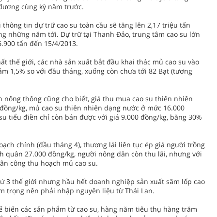
 đương cùng kỳ năm trước.
thông tin dự trữ cao su toàn cầu sẽ tăng lên 2,17 triệu tấn
ng những năm tới. Dự trữ tại Thanh Đảo, trung tâm cao su lớn
6.900 tấn đến 15/4/2013.
hất thế giới, các nhà sản xuất bắt đầu khai thác mủ cao su vào
iảm 1,5% so với đầu tháng, xuống còn chưa tới 82 Bạt (tương
n nông thông cũng cho biết, giá thu mua cao su thiên nhiên
 đồng/kg, mủ cao su thiên nhiên dạng nước ở mức 16.000
u tiểu điền chỉ còn bán được với giá 9.000 đồng/kg, bằng 30%
ạch chính (đầu tháng 4), thương lái liên tục ép giá người trồng
nh quân 27.000 đồng/kg, người nông dân còn thu lãi, nhưng với
hân công thu hoạch mủ cao su.
hứ 3 thế giới nhưng hầu hết doanh nghiệp sản xuất săm lốp cao
ầm trọng nên phải nhập nguyên liệu từ Thái Lan.
 biến các sản phẩm từ cao su, hàng năm tiêu thụ hàng trăm