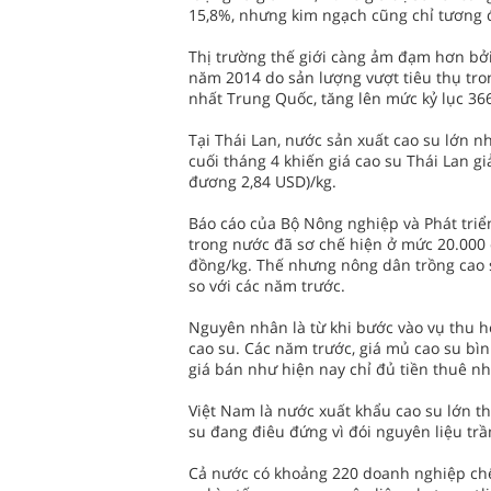
15,8%, nhưng kim ngạch cũng chỉ tương
Thị trường thế giới càng ảm đạm hơn bởi 
năm 2014 do sản lượng vượt tiêu thụ tro
nhất Trung Quốc, tăng lên mức kỷ lục 36
Tại Thái Lan, nước sản xuất cao su lớn n
cuối tháng 4 khiến giá cao su Thái Lan g
đương 2,84 USD)/kg.
Báo cáo của Bộ Nông nghiệp và Phát triể
trong nước đã sơ chế hiện ở mức 20.000
đồng/kg. Thế nhưng nông dân trồng cao s
so với các năm trước.
Nguyên nhân là từ khi bước vào vụ thu ho
cao su. Các năm trước, giá mủ cao su bì
giá bán như hiện nay chỉ đủ tiền thuê n
Việt Nam là nước xuất khẩu cao su lớn t
su đang điêu đứng vì đói nguyên liệu tr
Cả nước có khoảng 220 doanh nghiệp chế