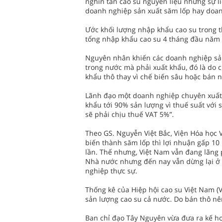
nghìn tấn cao su nguyên liệu nhưng sự l
doanh nghiệp sản xuất săm lốp hay doan
Ước khối lượng nhập khẩu cao su trong th
tổng nhập khẩu cao su 4 tháng đầu năm 
Nguyên nhân khiến các doanh nghiệp sả
trong nước mà phải xuất khẩu, đó là do 
khẩu thô thay vì chế biến sâu hoặc bán 
Lãnh đạo một doanh nghiệp chuyên xuất 
khẩu tới 90% sản lượng vì thuế suất với
sẽ phải chịu thuế VAT 5%”.
Theo GS. Nguyễn Việt Bắc, Viện Hóa học V
biến thành săm lốp thì lợi nhuận gấp 10 
lần. Thế nhưng, Việt Nam vẫn đang lãng
Nhà nước nhưng đến nay vẫn dừng lại ở v
nghiệp thực sự.
Thống kê của Hiệp hội cao su Việt Nam (
sản lượng cao su cả nước. Do bán thô nên
Ban chỉ đạo Tây Nguyên vừa đưa ra kế h