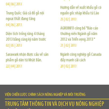
04 | 06 | 2013
Hướng dẫn về xuất khẩu gỗ có
Trung Quốc: Giá cả đồ gỗ nội
nguồn gốc nhập khẩu từ Lào
ngoại thất đang tăng
25 | 02 | 2013
04 | 06 | 2013
AGROINFO công bố "Báo cáo
Diện tích trồng rừng 4 tháng
thường niên Ngành gỗ năm
2013 bằng cùng kỳ năm trước
2012 và Triển vọng 2013 "
02 | 05 | 2013
21 | 02 | 2013
Sarawark nhận được cầu về sản
Ngành công nghiệp gỗ Canada
phẩm gỗ dán từ Nhật Bản.
đẩy mạnh cải cách
22 | 04 | 2013
20 | 02 | 2013
VIỆN CHIẾN LƯỢC CHÍNH SÁCH NÔNG NGHIỆP VÀ MÔI TRƯỜNG
TRUNG TÂM THÔNG TIN VÀ DỊCH VỤ NÔNG NGHIỆP