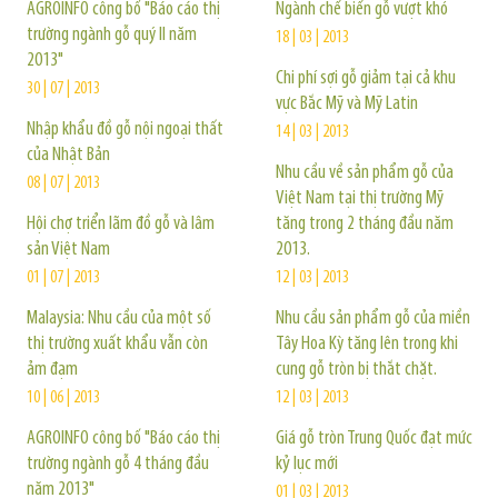
AGROINFO công bố "Báo cáo thị
Ngành chế biến gỗ vượt khó
trường ngành gỗ quý II năm
18 | 03 | 2013
2013"
Chi phí sợi gỗ giảm tại cả khu
30 | 07 | 2013
vực Bắc Mỹ và Mỹ Latin
Nhập khẩu đồ gỗ nội ngoại thất
14 | 03 | 2013
của Nhật Bản
Nhu cầu về sản phẩm gỗ của
08 | 07 | 2013
Việt Nam tại thị trường Mỹ
Hội chợ triển lãm đồ gỗ và lâm
tăng trong 2 tháng đầu năm
sản Việt Nam
2013.
01 | 07 | 2013
12 | 03 | 2013
Malaysia: Nhu cầu của một số
Nhu cầu sản phẩm gỗ của miền
thị trường xuất khẩu vẫn còn
Tây Hoa Kỳ tăng lên trong khi
ảm đạm
cung gỗ tròn bị thắt chặt.
10 | 06 | 2013
12 | 03 | 2013
AGROINFO công bố "Báo cáo thị
Giá gỗ tròn Trung Quốc đạt mức
trường ngành gỗ 4 tháng đầu
kỷ lục mới
năm 2013"
01 | 03 | 2013