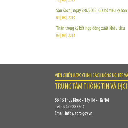
12 | 08 | 2013
Sàn Kochi, ngày 8/8/2013: Giá hồ tiêu kỳ hạn
09 | 08 | 2013
Thận trọng ký kết hợp đồng xuất khẩu tiêu
09 | 08 | 2013
VIỆN CHIẾN LƯỢC CHÍNH SÁCH NÔNG NGHIỆP V
TRUNG TÂM THÔNG TIN VÀ DỊC
Số 16 Thụy Khuê - Tây Hồ - Hà Nội
Tel: 024.66883264
Email: info@agro.gov.vn