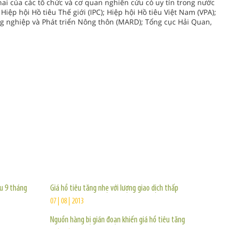
ai của các tổ chức và cơ quan nghiên cứu có uy tín trong nước
iệp hội Hồ tiêu Thế giới (IPC); Hiệp hội Hồ tiêu Việt Nam (VPA);
ng nghiệp và Phát triển Nông thôn (MARD); Tổng cục Hải Quan,
TIN KHÁC
êu 9 tháng
Giá hồ tiêu tăng nhẹ với lượng giao dịch thấp
07 | 08 | 2013
Nguồn hàng bị gián đoạn khiến giá hồ tiêu tăng