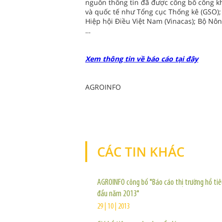
nguồn thông tin đã được công bố công kh
và quốc tế như Tổng cục Thống kê (GSO); H
Hiệp hội Điều Việt Nam (Vinacas); Bộ Nô
…
Xem thông tin về báo cáo tại đây
AGROINFO
CÁC TIN KHÁC
AGROINFO công bố "Báo cáo thị trường hồ ti
đầu năm 2013"
29 | 10 | 2013