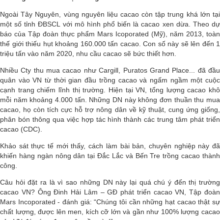
Ngoài Tây Nguyên, vùng nguyên liệu cacao còn tập trung khá lớn tại
một số tỉnh ĐBSCL với mô hình phổ biến là cacao xen dừa. Theo dự
báo của Tập đoàn thực phẩm Mars Icoporated (Mỹ), năm 2013, toàn
thế giới thiếu hụt khoảng 160.000 tấn cacao. Con số này sẽ lên đến 1
triệu tấn vào năm 2020, nhu cầu cacao sẽ bức thiết hơn.
Nhiều Cty thu mua cacao như Cargill, Puratos Grand Place... đã đầu
quân vào VN từ thời gian đầu trồng cacao và ngấm ngầm một cuộc
cạnh trang chiếm lĩnh thị trường. Hiện tại VN, tổng lượng cacao khô
mỗi năm khoảng 4.000 tấn. Những DN này không đơn thuần thu mua
cacao, họ còn tích cực hỗ trợ nông dân về kỹ thuật, cung ứng giống,
phân bón thông qua việc hợp tác hình thành các trung tâm phát triển
cacao (CDC).
Khảo sát thực tế mới thấy, cách làm bài bản, chuyên nghiệp này đã
khiến hàng ngàn nông dân tại Đắc Lắc và Bến Tre trồng cacao thành
công.
Câu hỏi đặt ra là vì sao những DN này lại quá chú ý đến thị trường
cacao VN? Ông Đinh Hải Lâm – GĐ phát triển cacao VN, Tập đoàn
Mars Incoporated - đánh giá: “Chúng tôi cần những hạt cacao thật sự
chất lượng, được lên men, kích cỡ lớn và gần như 100% lượng cacao