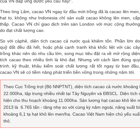
của VN đáp ứng được yêu cầu này!”.
Theo ông Lâm, cacao VN ngay từ đầu mới trồng đã là cacao lên men,
hạt to, không như Indonesia chỉ sản xuất cacao không lên men, cấp
thấp. Cacao VN chỉ giao dịch trên sàn London với mức cộng thưởng
do đạt chất lượng cao.
So với càphê, diện tích cacao cả nước quá khiêm tốn. Phần lớn do
quỹ đất đều đã hết, hoặc phải cạnh tranh khá khốc liệt với các cây
trồng khác nên dù nhu cầu lớn, song mục tiêu đặt ra về mở rộng diện
tích cacao theo nhiều tỉnh là khó đạt. Nhưng với cách làm đúng quy
trình, kỹ thuật, khâu kiểm soát chất lượng rất tốt ngay từ ban đầu,
cacao VN sẽ có tiềm năng phát triển bền vững trong những năm tới.
Theo Cục Trồng trọt (Bộ NNPTNT), diện tích cacao cả nước khoảng
22.000ha, tập trung nhiều nhất tại Tây Nguyên và ĐBSCL. Diện tích
hiện cho thu hoạch khoảng 11.000ha. Sản lượng hạt cacao khô lên
2013 là 6.765 tấn - tăng nhẹ so với cùng kỳ năm ngoái, năng suất b
khoảng 6,1 tạ hạt khô lên men/ha. Cacao Việt Nam hiện chủ yếu xuấ
thô.