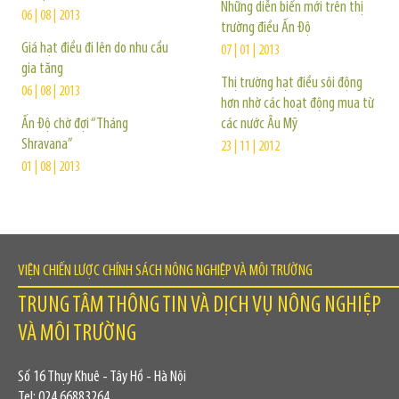
Những diễn biến mới trên thị
06 | 08 | 2013
trường điều Ấn Độ
Giá hạt điều đi lên do nhu cầu
07 | 01 | 2013
gia tăng
Thị trường hạt điều sôi động
06 | 08 | 2013
hơn nhờ các hoạt động mua từ
Ấn Độ chờ đợi “Tháng
các nước Âu Mỹ
Shravana”
23 | 11 | 2012
01 | 08 | 2013
VIỆN CHIẾN LƯỢC CHÍNH SÁCH NÔNG NGHIỆP VÀ MÔI TRƯỜNG
TRUNG TÂM THÔNG TIN VÀ DỊCH VỤ NÔNG NGHIỆP
VÀ MÔI TRƯỜNG
Số 16 Thụy Khuê - Tây Hồ - Hà Nội
Tel: 024.66883264