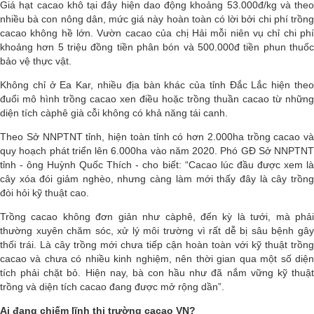
Giá hạt cacao khô tại đây hiện dao động khoảng 53.000đ/kg và theo
nhiều bà con nông dân, mức giá này hoàn toàn có lời bởi chi phí trồng
cacao không hề lớn. Vườn cacao của chị Hải mỗi niên vụ chỉ chi phí
khoảng hơn 5 triệu đồng tiền phân bón và 500.000đ tiền phun thuốc
bảo vệ thực vật.
Không chỉ ở Ea Kar, nhiều địa bàn khác của tỉnh Đắc Lắc hiện theo
đuổi mô hình trồng cacao xen điều hoặc trồng thuần cacao từ những
diện tích càphê già cỗi không có khả năng tái canh.
Theo Sở NNPTNT tỉnh, hiện toàn tỉnh có hơn 2.000ha trồng cacao và
quy hoạch phát triển lên 6.000ha vào năm 2020. Phó GĐ Sở NNPTNT
tỉnh - ông Huỳnh Quốc Thích - cho biết: “Cacao lúc đầu được xem là
cây xóa đói giảm nghèo, nhưng càng làm mới thấy đây là cây trồng
đòi hỏi kỹ thuật cao.
Trồng cacao không đơn giản như càphê, đến kỳ là tưới, mà phải
thường xuyên chăm sóc, xử lý môi trường vì rất dễ bị sâu bệnh gây
thối trái. Là cây trồng mới chưa tiếp cận hoàn toàn với kỹ thuật trồng
cacao và chưa có nhiều kinh nghiệm, nên thời gian qua một số diện
tích phải chặt bỏ. Hiện nay, bà con hầu như đã nắm vững kỹ thuật
trồng và diện tích cacao đang được mở rộng dần”.
Ai đang chiếm lĩnh thị trường cacao VN?