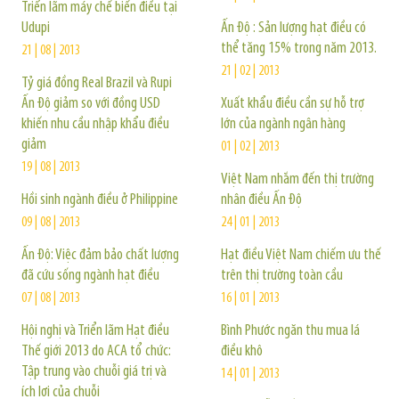
Triển lãm máy chế biến điều tại
Udupi
Ấn Độ : Sản lượng hạt điều có
thể tăng 15% trong năm 2013.
21 | 08 | 2013
21 | 02 | 2013
Tỷ giá đồng Real Brazil và Rupi
Ấn Độ giảm so với đồng USD
Xuất khẩu điều cần sự hỗ trợ
khiến nhu cầu nhập khẩu điều
lớn của ngành ngân hàng
giảm
01 | 02 | 2013
19 | 08 | 2013
Việt Nam nhắm đến thị trường
Hồi sinh ngành điều ở Philippine
nhân điều Ấn Độ
09 | 08 | 2013
24 | 01 | 2013
Ấn Độ: Việc đảm bảo chất lượng
Hạt điều Việt Nam chiếm ưu thế
đã cứu sống ngành hạt điều
trên thị trường toàn cầu
07 | 08 | 2013
16 | 01 | 2013
Hội nghị và Triển lãm Hạt điều
Bình Phước ngăn thu mua lá
Thế giới 2013 do ACA tổ chức:
điều khô
Tập trung vào chuỗi giá trị và
14 | 01 | 2013
ích lợi của chuỗi