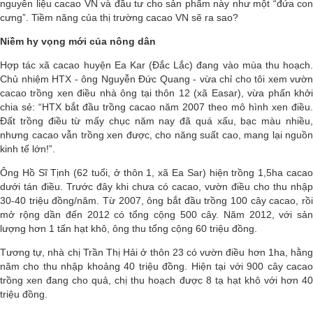
nguyên liệu cacao VN và đầu tư cho sản phẩm này như một “đứa con
cưng”. Tiềm năng của thị trường cacao VN sẽ ra sao?
Niềm hy vọng mới của nông dân
Hợp tác xã cacao huyện Ea Kar (Đắc Lắc) đang vào mùa thu hoạch.
Chủ nhiệm HTX - ông Nguyễn Đức Quang - vừa chỉ cho tôi xem vườn
cacao trồng xen điều nhà ông tại thôn 12 (xã Easar), vừa phấn khởi
chia sẻ: “HTX bắt đầu trồng cacao năm 2007 theo mô hình xen điều.
Đất trồng điều từ mấy chục năm nay đã quá xấu, bạc màu nhiều,
nhưng cacao vẫn trồng xen được, cho năng suất cao, mang lại nguồn
kinh tế lớn!”.
Ông Hồ Sĩ Tịnh (62 tuổi, ở thôn 1, xã Ea Sar) hiện trồng 1,5ha cacao
dưới tán điều. Trước đây khi chưa có cacao, vườn điều cho thu nhập
30-40 triệu đồng/năm. Từ 2007, ông bắt đầu trồng 100 cây cacao, rồi
mở rộng dần đến 2012 có tổng cộng 500 cây. Năm 2012, với sản
lượng hơn 1 tấn hạt khô, ông thu tổng cộng 60 triệu đồng.
Tương tự, nhà chị Trần Thị Hải ở thôn 23 có vườn điều hơn 1ha, hằng
năm cho thu nhập khoảng 40 triệu đồng. Hiện tại với 900 cây cacao
trồng xen đang cho quả, chị thu hoạch được 8 tạ hạt khô với hơn 40
triệu đồng.