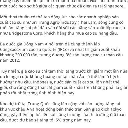
tháng này nhằm nỗ lực tìm ra một thoả thuận. Hồi cuối tuần trước,
một cuộc họp sơ bộ giữa các quan chức đã diễn ra tại Singapore .
Một thoả thuận có thể tạo động lực cho các doanh nghiệp sản
xuất cao su như Sri Trang Agro-Industry (Thái Lan), song cũng có
thể làm tăng chi phí đầu vào đối với các hãng sản xuất lốp cao su
như Bridgestone Corp, khách hàng thu mua cao su hàng đầu.
Ba quốc gia Đông Nam Á nói trên đã cùng thành lập
Côngxoócxium cao su quốc tế (IRCo) và nhất trí giảm xuất khẩu
khoảng 300.000 tấn, tương đương 3% sản lượng cao su toàn cầu
năm 2012.
Tuy nhiên, giá cao su chỉ tạm thời tăng trước khi giảm một lần nữa
do lo ngại cuộc khủng hoảng nợ tại châu Âu có thể làm “chệch
hướng” nhu cầu. Indonesia, nước sản xuất cao su lớn nhất thế
giới, cho rằng động thái cắt giảm xuất khẩu trên không phải là giải
pháp tốt nhất trong tình hình hiện nay.
Kho dự trữ tại Trung Quốc tăng lên cộng với sản lượng tăng tại
khu vực châu Á và hoạt động bán tháo trên Sàn giao dịch Tokyo
đang gây thêm áp lực lên sức tăng trưởng của thị trường ôtô toàn
cầu, được dự báo sẽ tăng tới 5% trong năm nay.