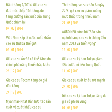
Đầu tháng 2/2014: Giá cao su
Thị trường cao su châu Á ngày
đạt mức thấp 16 tháng, do
22/8: giá cao su giảm xuống
tăng trưởng sản xuất của Trung
mức thấp trong nhiều năm
Quốc chậm lại
23 | 08 | 2013
07 | 02 | 2014
AGROINFO công bố "Báo cáo
Việt Nam sắp là nước xuất khẩu
ngành hàng cao su 6 tháng đầu
cao su thứ ba thế giới
năm 2013 và triển vọng"
02 | 01 | 2014
12 | 07 | 2013
Giá cao su Ấn Độ có thể tăng do
Giá cao su kỳ hạn Tokyo giảm
chính phủ nâng thuế nhập khẩu
3% trước số liệu Trung Quốc
26 | 12 | 2013
11 | 07 | 2013
Giá cao su Tocom tăng do giá
Giá cao su xuất khẩu rớt mạnh
dầu tăng
27 | 06 | 2013
24 | 12 | 2013
Giá cao su kỳ hạn Tokyo tăng do
Myanmar-Nhật Bản hợp tác sản
giá cổ phiếu vững
xuất và xuất khẩu cao su
03 | 06 | 2013