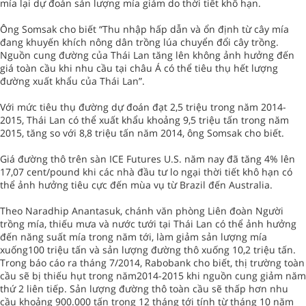
mía lại dự đoán sản lượng mía giảm do thời tiết khô hạn.
Ông Somsak cho biết “Thu nhập hấp dẫn và ổn định từ cây mía
đang khuyến khích nông dân trồng lúa chuyển đổi cây trồng.
Nguồn cung đường của Thái Lan tăng lên không ảnh hưởng đến
giá toàn cầu khi nhu cầu tại châu Á có thể tiêu thụ hết lượng
đường xuất khẩu của Thái Lan”.
Với mức tiêu thụ đường dự đoán đạt 2,5 triệu trong năm 2014-
2015, Thái Lan có thể xuất khẩu khoảng 9,5 triệu tấn trong năm
2015, tăng so với 8,8 triệu tấn năm 2014, ông Somsak cho biết.
Giá đường thô trên sàn ICE Futures U.S. năm nay đã tăng 4% lên
17,07 cent/pound khi các nhà đầu tư lo ngại thời tiết khô hạn có
thể ảnh hưởng tiêu cực đến mùa vụ từ Brazil đến Australia.
Theo Naradhip Anantasuk, chánh văn phòng Liên đoàn Người
trồng mía, thiếu mưa và nước tưới tại Thái Lan có thể ảnh hưởng
đến năng suất mía trong năm tới, làm giảm sản lượng mía
xuống100 triệu tấn và sản lượng đường thô xuống 10,2 triệu tấn.
Trong báo cáo ra tháng 7/2014, Rabobank cho biết, thị trường toàn
cầu sẽ bị thiếu hụt trong năm2014-2015 khi nguồn cung giảm năm
thứ 2 liên tiếp. Sản lượng đường thô toàn cầu sẽ thấp hơn nhu
cầu khoảng 900.000 tấn trong 12 tháng tới tính từ tháng 10 năm