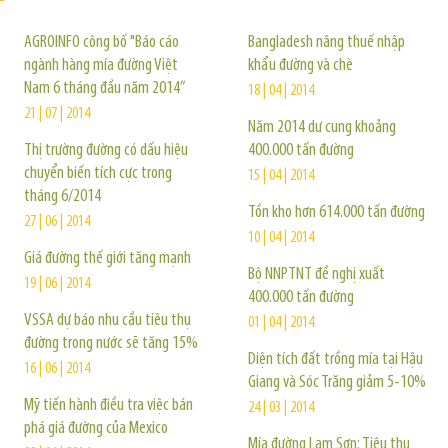
AGROINFO công bố "Báo cáo
Bangladesh nâng thuế nhập
ngành hàng mía đường Việt
khẩu đường và chè
Nam 6 tháng đầu năm 2014”
18 | 04 | 2014
21 | 07 | 2014
Năm 2014 dư cung khoảng
Thị trường đường có dấu hiệu
400.000 tấn đường
chuyển biến tích cực trong
15 | 04 | 2014
tháng 6/2014
Tồn kho hơn 614.000 tấn đường
27 | 06 | 2014
10 | 04 | 2014
Giá đường thế giới tăng mạnh
Bộ NNPTNT đề nghị xuất
19 | 06 | 2014
400.000 tấn đường
VSSA dự báo nhu cầu tiêu thụ
01 | 04 | 2014
đường trong nước sẽ tăng 15%
Diện tích đất trồng mía tại Hậu
16 | 06 | 2014
Giang và Sóc Trăng giảm 5-10%
Mỹ tiến hành điều tra việc bán
24 | 03 | 2014
phá giá đường của Mexico
Mía đường Lam Sơn: Tiêu thụ