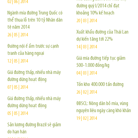
02 | 06 | 2014
đường quý I/2014 chỉ đạt
Ngành mía đường Trung Quốc có
khoảng 10% kế hoạch
thể thua lỗ trên 10 tỷ Nhân dân
20 | 03 | 2014
tệ năm 2014
Xuất khẩu đường của Thái Lan
26 | 05 | 2014
dự kiến tăng tới 22%
Đường nội ế ẩm trước sự cạnh
14 | 03 | 2014
tranh của hàng ngoại
Giá mía đường tiếp tục giảm
12 | 05 | 2014
500-1.000 đồng/kg
Giá đường thấp, nhiều nhà máy
04 | 03 | 2014
đường dừng hoạt động
Tồn kho 400.000 tấn đường
07 | 05 | 2014
26 | 02 | 2014
Giá đường thấp, nhiều nhà máy
ĐBSCL: Nông dân bỏ mía, vùng
đường dừng hoạt động
nguyên liệu ngày càng khó khăn
05 | 05 | 2014
19 | 02 | 2014
Sản lượng đường Brazil sẽ giảm
do hạn hán