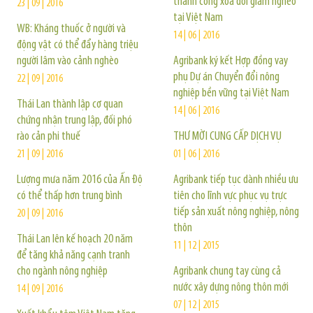
thành công xóa đói giảm nghèo
23 | 09 | 2016
tại Việt Nam
WB: Kháng thuốc ở người và
14 | 06 | 2016
động vật có thể đẩy hàng triệu
người lâm vào cảnh nghèo
Agribank ký kết Hợp đồng vay
phụ Dự án Chuyển đổi nông
22 | 09 | 2016
nghiệp bền vững tại Việt Nam
Thái Lan thành lập cơ quan
14 | 06 | 2016
chứng nhận trung lập, đối phó
rào cản phi thuế
THƯ MỜI CUNG CẤP DỊCH VỤ
21 | 09 | 2016
01 | 06 | 2016
Lượng mưa năm 2016 của Ấn Độ
Agribank tiếp tục dành nhiều ưu
có thể thấp hơn trung bình
tiên cho lĩnh vực phục vụ trực
tiếp sản xuất nông nghiệp, nông
20 | 09 | 2016
thôn
Thái Lan lên kế hoạch 20 năm
11 | 12 | 2015
để tăng khả năng cạnh tranh
cho ngành nông nghiệp
Agribank chung tay cùng cả
nước xây dựng nông thôn mới
14 | 09 | 2016
07 | 12 | 2015