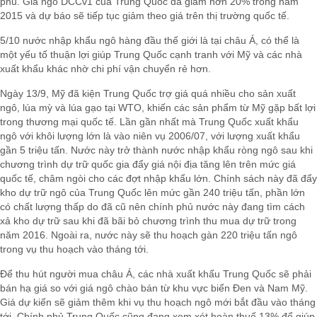
phủ. Giá ngô DCCv1 của Trung Quốc đã giảm hơn 20% trong năm
2015 và dự báo sẽ tiếp tục giảm theo giá trên thị trường quốc tế.
5/10 nước nhập khẩu ngô hàng đầu thế giới là tại châu Á, có thể là
một yếu tố thuận lợi giúp Trung Quốc cạnh tranh với Mỹ và các nhà
xuất khẩu khác nhờ chi phí vận chuyển rẻ hơn.
Ngày 13/9, Mỹ đã kiện Trung Quốc trợ giá quá nhiều cho sản xuất
ngô, lúa mỳ và lúa gạo tại WTO, khiến các sản phẩm từ Mỹ gặp bất lợi
trong thương mại quốc tế. Lần gần nhất mà Trung Quốc xuất khẩu
ngô với khôi lượng lớn là vào niên vụ 2006/07, với lượng xuất khẩu
gần 5 triệu tấn. Nước này trở thành nước nhập khẩu ròng ngô sau khi
chương trình dự trữ quốc gia đẩy giá nội địa tăng lên trên mức giá
quốc tế, châm ngòi cho các đợt nhập khẩu lớn. Chính sách này đã đẩy
kho dự trữ ngô của Trung Quốc lên mức gần 240 triệu tấn, phần lớn
có chất lượng thấp do đã cũ nên chính phủ nước này đang tìm cách
xả kho dự trữ sau khi đã bãi bỏ chương trình thu mua dự trữ trong
năm 2016. Ngoài ra, nước này sẽ thu hoạch gàn 220 triệu tấn ngô
trong vụ thu hoạch vào tháng tới.
Để thu hút người mua châu Á, các nhà xuất khẩu Trung Quốc sẽ phải
bán hạ giá so với giá ngô chào bán từ khu vực biển Đen và Nam Mỹ.
Giá dự kiến sẽ giảm thêm khi vụ thu hoạch ngô mới bắt đầu vào tháng
tới. Chính phủ Trung Quốc cũng đang xem xét hoàn thuế 13% để giúp