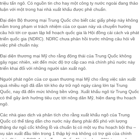
triệu tấn ngô. Có nguồn tin cho hay một công ty nước ngoài đang thảo
luận với một trong hai nhà xuất khẩu được phê chuẩn.
Đại diện Bộ thương mại Trung Quốc cho biết các giấy phép này không
nằm trong phạm vi trách nhiệm của cơ quan này và chuyển hướng
câu hỏi tới cơ quan lập kế hoạch quốc gia là Hội đồng cải cách và phát
triển quốc gia (NDRC). NDRC chưa phản hồi trước những câu hỏi về
việc phê chuẩn này.
Đại diện thương mại Mỹ cho rằng động thái của Trung Quốc không
gây ngạc nhiên, xét đến mức độ trợ cấp cao mà chính phủ nước này
triển khai đối với những người sản xuất ngô.
Người phát ngôn của cơ quan thương mại Mỹ cho rằng việc sản xuất
quá nhiều ngô đã dẫn tới kho dự trữ ngô ngày càng lớn tại Trung
Quốc, nay đã đến mức không bền vững. Xuất khẩu ngô từ Trung Quốc
có thể gây ảnh hưởng tiêu cực tới nông dân Mỹ, hiện đang thu hoạch
ngô.
Các nhà giao dịch và phân tích cho rằng xuất khẩu ngô của Trung
Quốc có thể tăng dần cho nước này đang phải đối phó với lượng
thặng dư ngũ cốc khổng lồ và chuẩn bị có một vụ thu hoạch bội thu –
vụ sản xuất đầu tiên trong 1 thập kỷ mà không có trợ giá của chính