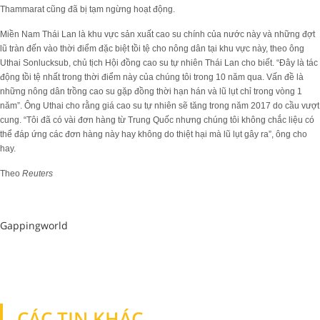
Thammarat cũng đã bị tạm ngừng hoạt động.
Miền Nam Thái Lan là khu vực sản xuất cao su chính của nước này và những đợt
lũ tràn đến vào thời điểm đặc biệt tồi tệ cho nông dân tại khu vực này, theo ông
Uthai Sonlucksub, chủ tịch Hội đồng cao su tự nhiên Thái Lan cho biết. “Đây là tác
động tồi tệ nhất trong thời điểm này của chúng tôi trong 10 năm qua. Vấn đề là
những nông dân trồng cao su gặp đồng thời hạn hán và lũ lụt chỉ trong vòng 1
năm”. Ông Uthai cho rằng giá cao su tự nhiên sẽ tăng trong năm 2017 do cầu vượt
cung. “Tôi đã có vài đơn hàng từ Trung Quốc nhưng chúng tôi không chắc liệu có
thể đáp ứng các đơn hàng này hay không do thiệt hại mà lũ lụt gây ra”, ông cho
hay.
Theo
Reuters
Gappingworld
CÁC TIN KHÁC
TIN KHÁC