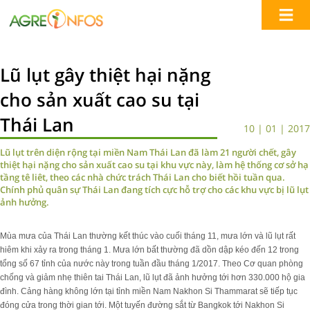
Lũ lụt gây thiệt hại nặng
cho sản xuất cao su tại
Thái Lan
10 | 01 | 2017
Lũ lụt trên diện rộng tại miền Nam Thái Lan đã làm 21 người chết, gây
thiệt hại nặng cho sản xuất cao su tại khu vực này, làm hệ thống cơ sở hạ
tầng tê liêt, theo các nhà chức trách Thái Lan cho biết hồi tuần qua.
Chính phủ quân sự Thái Lan đang tích cực hỗ trợ cho các khu vực bị lũ lụt
ảnh hưởng.
Mùa mưa của Thái Lan thường kết thúc vào cuối tháng 11, mưa lớn và lũ lụt rất
hiêm khi xảy ra trong tháng 1. Mưa lớn bất thường đã dồn dập kéo đến 12 trong
tổng số 67 tỉnh của nước này trong tuần đầu tháng 1/2017. Theo Cơ quan phòng
chống và giảm nhẹ thiên tai Thái Lan, lũ lụt đã ảnh hưởng tới hơn 330.000 hộ gia
đình. Cảng hàng không lớn tại tỉnh miền Nam Nakhon Si Thammarat sẽ tiếp tục
đóng cửa trong thời gian tới. Một tuyến đường sắt từ Bangkok tới Nakhon Si