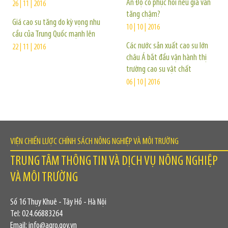
Ấn Độ có phục hồi nếu giá vẫn
26 | 11 | 2016
tăng chậm?
Giá cao su tăng do kỳ vọng nhu
10 | 10 | 2016
cầu của Trung Quốc mạnh lên
Các nước sản xuất cao su lớn
22 | 11 | 2016
châu Á bắt đầu vận hành thị
trường cao su vật chất
06 | 10 | 2016
VIỆN CHIẾN LƯỢC CHÍNH SÁCH NÔNG NGHIỆP VÀ MÔI TRƯỜNG
TRUNG TÂM THÔNG TIN VÀ DỊCH VỤ NÔNG NGHIỆP
VÀ MÔI TRƯỜNG
Số 16 Thụy Khuê - Tây Hồ - Hà Nội
Tel: 024.66883264
Email: info@agro.gov.vn