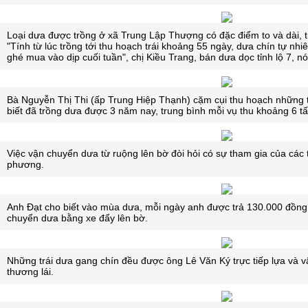
Loại dưa được trồng ở xã Trung Lập Thượng có đặc điểm to và dài, tr
"Tính từ lúc trồng tới thu hoạch trái khoảng 55 ngày, dưa chín tự nh
ghé mua vào dịp cuối tuần", chị Kiều Trang, bán dưa dọc tỉnh lộ 7, nó
Bà Nguyễn Thị Thi (ấp Trung Hiệp Thạnh) cặm cụi thu hoạch những t
biết đã trồng dưa được 3 năm nay, trung bình mỗi vụ thu khoảng 6 t
Việc vận chuyển dưa từ ruộng lên bờ đòi hỏi có sự tham gia của các t
phương.
Anh Đạt cho biết vào mùa dưa, mỗi ngày anh được trả 130.000 đồng 
chuyển dưa bằng xe đẩy lên bờ.
Những trái dưa gang chín đều được ông Lê Văn Ký trực tiếp lựa và 
thương lái.