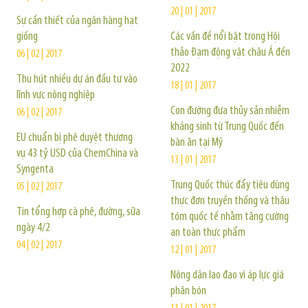
20 | 01 | 2017
Sự cần thiết của ngân hàng hạt
giống
Các vấn đề nổi bật trong Hội
thảo Đạm động vật châu Á đến
06 | 02 | 2017
2022
Thu hút nhiều dự án đầu tư vào
18 | 01 | 2017
lĩnh vực nông nghiệp
Con đường đưa thủy sản nhiễm
06 | 02 | 2017
kháng sinh từ Trung Quốc đến
EU chuẩn bị phê duyệt thương
bàn ăn tại Mỹ
vụ 43 tỷ USD của ChemChina và
13 | 01 | 2017
Syngenta
Trung Quốc thúc đẩy tiêu dùng
05 | 02 | 2017
thực đơn truyền thống và thâu
Tin tổng hợp cà phê, đường, sữa
tóm quốc tế nhằm tăng cường
ngày 4/2
an toàn thực phẩm
04 | 02 | 2017
12 | 01 | 2017
Nông dân lao đao vì áp lực giá
phân bón