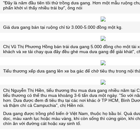
"Đây là năm đầu tiên tôi thử trồng dưa gang. Hơn một mẫu ruộng chư
phấn khởi vì thấy nhiều trái bự", ông nói
Giá dưa gang bán tại ruộng chỉ từ 3.000-5.000 đồng một kg.
Chị Vũ Thị Phương Hồng bán trái dưa gang 5.000 đồng cho một tài xế 
khách và xe tải chạy qua đây đều ghé mua dưa gang để giải khát", c
Tiểu thương xếp dưa gang lên xe ba gác để chở tiêu thụ trong nội 
Chị Nguyễn Thị Hiền, tiểu thương thu mua dưa gang nhiều năm tại Củ
tiểu thương có thể thu mua khoảng 3-6 tấn dưa một ngày. "So với nă
hơn. Dưa được đem đi tiêu thụ tại các nơi khác ở TP HCM, Bình Dư
và thậm chí cả Campuchia", chị Hiền nói.
Dưa gang được trồng phổ biến ở Việt Nam, thuộc họ bầu bí. Quả dưa
dọc, màu xanh lục hoặc màu vàng, khi còn sống thì cứng giòn, khi ch
chín ăn với đường cát hoặc xay sinh tố.