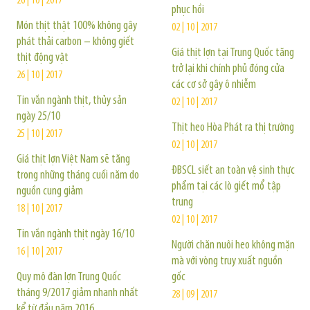
26 | 10 | 2017
phục hồi
Món thịt thật 100% không gây
02 | 10 | 2017
phát thải carbon – không giết
Giá thịt lợn tại Trung Quốc tăng
thịt động vật
trở lại khi chính phủ đóng cửa
26 | 10 | 2017
các cơ sở gây ô nhiễm
Tin vắn ngành thịt, thủy sản
02 | 10 | 2017
ngày 25/10
Thịt heo Hòa Phát ra thị trường
25 | 10 | 2017
02 | 10 | 2017
Giá thịt lợn Việt Nam sẽ tăng
ĐBSCL siết an toàn vệ sinh thực
trong những tháng cuối năm do
phẩm tại các lò giết mổ tập
nguồn cung giảm
trung
18 | 10 | 2017
02 | 10 | 2017
Tin vắn ngành thịt ngày 16/10
Người chăn nuôi heo không mặn
16 | 10 | 2017
mà với vòng truy xuất nguồn
Quy mô đàn lợn Trung Quốc
gốc
tháng 9/2017 giảm nhanh nhất
28 | 09 | 2017
kể từ đầu năm 2016