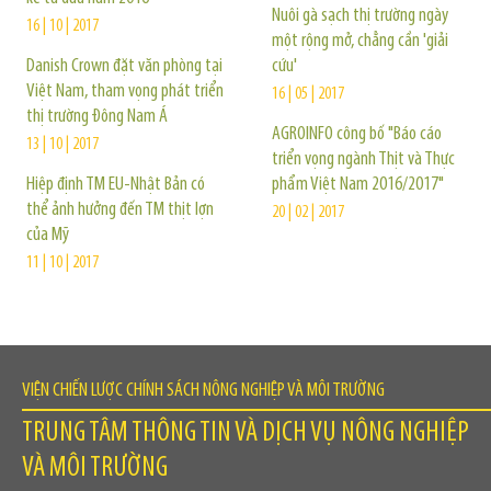
Nuôi gà sạch thị trường ngày
16 | 10 | 2017
một rộng mở, chẳng cần 'giải
Danish Crown đặt văn phòng tại
cứu'
Việt Nam, tham vọng phát triển
16 | 05 | 2017
thị trường Đông Nam Á
AGROINFO công bố "Báo cáo
13 | 10 | 2017
triển vọng ngành Thịt và Thực
Hiệp định TM EU-Nhật Bản có
phẩm Việt Nam 2016/2017"
thể ảnh hưởng đến TM thịt lợn
20 | 02 | 2017
của Mỹ
11 | 10 | 2017
VIỆN CHIẾN LƯỢC CHÍNH SÁCH NÔNG NGHIỆP VÀ MÔI TRƯỜNG
TRUNG TÂM THÔNG TIN VÀ DỊCH VỤ NÔNG NGHIỆP
VÀ MÔI TRƯỜNG