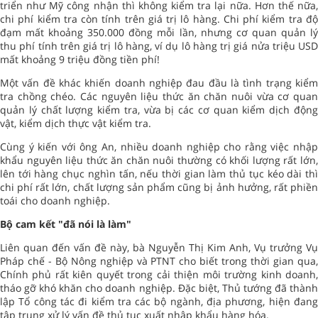
triển như Mỹ công nhận thì không kiểm tra lại nữa. Hơn thế nữa,
chi phí kiểm tra còn tính trên giá trị lô hàng. Chi phí kiểm tra độ
đạm mất khoảng 350.000 đồng mỗi lần, nhưng cơ quan quản lý
thu phí tính trên giá trị lô hàng, ví dụ lô hàng trị giá nửa triệu USD
mất khoảng 9 triệu đồng tiền phí!
Một vấn đề khác khiến doanh nghiệp đau đầu là tình trạng kiểm
tra chồng chéo. Các nguyên liệu thức ăn chăn nuôi vừa cơ quan
quản lý chất lượng kiểm tra, vừa bị các cơ quan kiểm dịch động
vật, kiểm dịch thực vật kiểm tra.
Cùng ý kiến với ông An, nhiều doanh nghiệp cho rằng việc nhập
khẩu nguyên liệu thức ăn chăn nuôi thường có khối lượng rất lớn,
lên tới hàng chục nghìn tấn, nếu thời gian làm thủ tục kéo dài thì
chi phí rất lớn, chất lượng sản phẩm cũng bị ảnh hưởng, rất phiền
toái cho doanh nghiệp.
Bộ cam kết "đã nói là làm"
Liên quan đến vấn đề này, bà Nguyễn Thị Kim Anh, Vụ trưởng Vụ
Pháp chế - Bộ Nông nghiệp và PTNT cho biết trong thời gian qua,
Chính phủ rất kiên quyết trong cải thiện môi trường kinh doanh,
tháo gỡ khó khăn cho doanh nghiệp. Đặc biệt, Thủ tướng đã thành
lập Tổ công tác đi kiểm tra các bộ ngành, địa phương, hiện đang
tập trung xử lý vấn đề thủ tục xuất nhập khẩu hàng hóa.