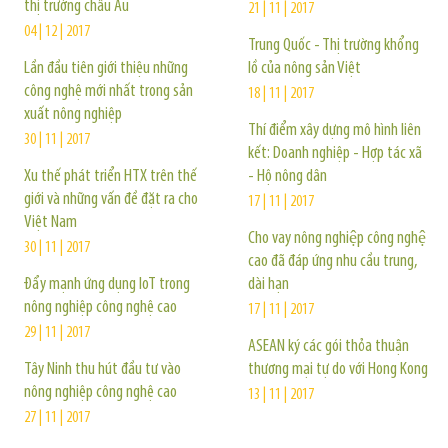
thị trường châu Âu
21 | 11 | 2017
04 | 12 | 2017
Trung Quốc - Thị trường khổng
Lần đầu tiên giới thiệu những
lồ của nông sản Việt
công nghệ mới nhất trong sản
18 | 11 | 2017
xuất nông nghiệp
Thí điểm xây dựng mô hình liên
30 | 11 | 2017
kết: Doanh nghiệp - Hợp tác xã
Xu thế phát triển HTX trên thế
- Hộ nông dân
giới và những vấn đề đặt ra cho
17 | 11 | 2017
Việt Nam
Cho vay nông nghiệp công nghệ
30 | 11 | 2017
cao đã đáp ứng nhu cầu trung,
Đẩy mạnh ứng dụng IoT trong
dài hạn
nông nghiệp công nghệ cao
17 | 11 | 2017
29 | 11 | 2017
ASEAN ký các gói thỏa thuận
Tây Ninh thu hút đầu tư vào
thương mại tự do với Hong Kong
nông nghiệp công nghệ cao
13 | 11 | 2017
27 | 11 | 2017