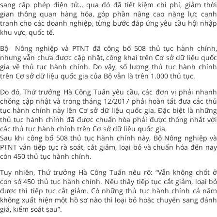
sang cấp phép điện tử… qua đó đã tiết kiệm chi phí, giảm thời
gian thông quan hàng hóa, góp phần nâng cao năng lực cạnh
tranh cho các doanh nghiệp, từng bước đáp ứng yêu cầu hội nhập
khu vực, quốc tế.
Bộ Nông nghiệp và PTNT đã công bố 508 thủ tục hành chính,
nhưng vẫn chưa được cập nhật, công khai trên Cơ sở dữ liệu quốc
gia về thủ tục hành chính. Do vậy, số lượng thủ tục hành chính
trên Cơ sở dữ liệu quốc gia của Bộ vẫn là trên 1.000 thủ tục.
Do đó, Thứ trưởng Hà Công Tuấn yêu cầu, các đơn vị phải nhanh
chóng cập nhật và trong tháng 12/2017 phải hoàn tất đưa các thủ
tục hành chính này lên Cơ sở dữ liệu quốc gia. Đặc biệt là những
thủ tục hành chính đã được chuẩn hóa phải được thống nhất với
các thủ tục hành chính trên Cơ sở dữ liệu quốc gia.
Sau khi công bố 508 thủ tục hành chính này, Bộ Nông nghiệp và
PTNT vẫn tiếp tục rà soát, cắt giảm, loại bỏ và chuẩn hóa đến nay
còn 450 thủ tục hành chính.
Tuy nhiên, Thứ trưởng Hà Công Tuấn nêu rõ: “Vẫn không chốt ở
con số 450 thủ tục hành chính. Nếu thấy tiếp tục cắt giảm, loại bỏ
được thì tiếp tục cắt giảm. Có những thủ tục hành chính cả năm
không xuất hiện một hồ sơ nào thì loại bỏ hoặc chuyển sang đánh
giá, kiểm soát sau”.