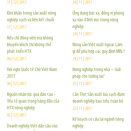
11 | 12 | 2017
24 | 11 | 2017
Khó khăn trong sản xuất nông
Ứng dụng bức xạ, đồng vị phóng
nghiệp sạch và liên kết chuỗi
xạ vào 4 lĩnh vực trong nông
nghiệp
11 | 12 | 2017
24 | 11 | 2017
Nếu chỉ động viên mà không
khuyến khích thì không thể
Nông sản Việt xuất ngoại: Làm
phát triển HTX
gì để phù hợp các quy định MRL?
06 | 12 | 2017
24 | 11 | 2017
Hội nghị Quốc tế Chè Việt Nam
Nông nghiệp trong nhà – Giải
2017
pháp cho tương lai?
06 | 12 | 2017
23 | 11 | 2017
Nguồn nhân lực qua đào tạo -
Cần Thơ: Sản xuất lúa sạch được
Yếu tố quan trọng hàng đầu của
doanh nghiệp bao tiêu toàn bộ
HTX nông nghiệp
22 | 11 | 2017
05 | 12 | 2017
Kế hoạch cơ cấu lại ngành nông
Doanh nghiệp Việt dấn sâu vào
nghiệp