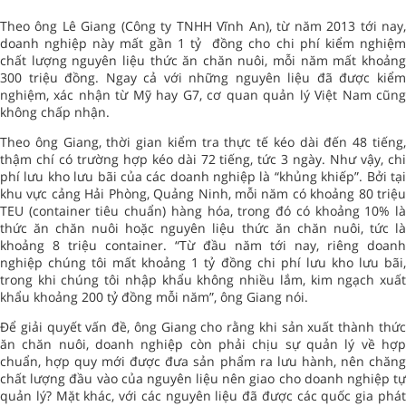
Theo ông Lê Giang (Công ty TNHH Vĩnh An), từ năm 2013 tới nay,
doanh nghiệp này mất gần 1 tỷ đồng cho chi phí kiểm nghiệm
chất lượng nguyên liệu thức ăn chăn nuôi, mỗi năm mất khoảng
300 triệu đồng. Ngay cả với những nguyên liệu đã được kiểm
nghiệm, xác nhận từ Mỹ hay G7, cơ quan quản lý Việt Nam cũng
không chấp nhận.
Theo ông Giang, thời gian kiểm tra thực tế kéo dài đến 48 tiếng,
thậm chí có trường hợp kéo dài 72 tiếng, tức 3 ngày. Như vậy, chi
phí lưu kho lưu bãi của các doanh nghiệp là “khủng khiếp”. Bởi tại
khu vực cảng Hải Phòng, Quảng Ninh, mỗi năm có khoảng 80 triệu
TEU (container tiêu chuẩn) hàng hóa, trong đó có khoảng 10% là
thức ăn chăn nuôi hoặc nguyên liệu thức ăn chăn nuôi, tức là
khoảng 8 triệu container. “Từ đầu năm tới nay, riêng doanh
nghiệp chúng tôi mất khoảng 1 tỷ đồng chi phí lưu kho lưu bãi,
trong khi chúng tôi nhập khẩu không nhiều lắm, kim ngạch xuất
khẩu khoảng 200 tỷ đồng mỗi năm”, ông Giang nói.
Để giải quyết vấn đề, ông Giang cho rằng khi sản xuất thành thức
ăn chăn nuôi, doanh nghiệp còn phải chịu sự quản lý về hợp
chuẩn, hợp quy mới được đưa sản phẩm ra lưu hành, nên chăng
chất lượng đầu vào của nguyên liệu nên giao cho doanh nghiệp tự
quản lý? Mặt khác, với các nguyên liệu đã được các quốc gia phát