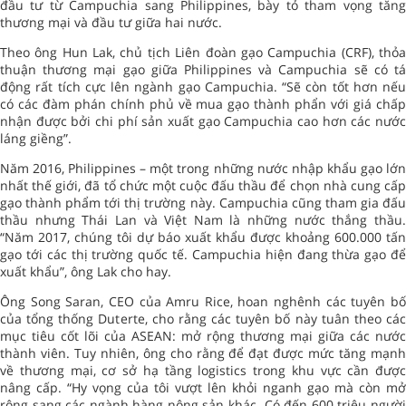
đầu tư từ Campuchia sang Philippines, bày tỏ tham vọng tăng
thương mại và đầu tư giữa hai nước.
Theo ông Hun Lak, chủ tịch Liên đoàn gạo Campuchia (CRF), thỏa
thuận thương mại gạo giữa Philippines và Campuchia sẽ có tá
động rất tích cực lên ngành gạo Campuchia. “Sẽ còn tốt hơn nếu
có các đàm phán chính phủ về mua gạo thành phẩn với giá chấp
nhận được bởi chi phí sản xuất gạo Campuchia cao hơn các nước
láng giềng”.
Năm 2016, Philippines – một trong những nước nhập khẩu gạo lớn
nhất thế giới, đã tổ chức một cuộc đấu thầu để chọn nhà cung cấp
gạo thành phẩm tới thị trường này. Campuchia cũng tham gia đấu
thầu nhưng Thái Lan và Việt Nam là những nước thắng thầu.
“Năm 2017, chúng tôi dự báo xuất khẩu được khoảng 600.000 tấn
gạo tới các thị trường quốc tế. Campuchia hiện đang thừa gạo để
xuất khẩu”, ông Lak cho hay.
Ông Song Saran, CEO của Amru Rice, hoan nghênh các tuyên bố
của tổng thống Duterte, cho rằng các tuyên bố này tuân theo các
mục tiêu cốt lõi của ASEAN: mở rộng thương mại giữa các nước
thành viên. Tuy nhiên, ông cho rằng để đạt được mức tăng mạnh
về thương mại, cơ sở hạ tầng logistics trong khu vực cần được
nâng cấp. “Hy vọng của tôi vượt lên khỏi nganh gạo mà còn mở
rộng sang các ngành hàng nông sản khác. Có đến 600 triệu người