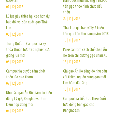
USD/tấn
Hàn Quốc mua khoảng 118.900
tấn gạo theo hình thức đấu
07 | 12 | 2017
thầu
Lũ lụt gây thiệt hại cao hơn dự
22 | 11 | 2017
báo đối với sản xuất gạo Thái
Lan
Thái Lan gia hạn xử lý 2 triệu
tấn gạo tồn kho sang năm 2018
06 | 12 | 2017
18 | 11 | 2017
Trung Quốc – Campuchia ký
thỏa thuận hợp tác nghiên cứu
Pakistan tìm cách thế chân Ấn
giống lúa mới
Độ trên thị trường gạo châu Âu
06 | 12 | 2017
18 | 11 | 2017
Campuchia quyết tâm phát
Giá gạo Ấn Độ tăng do nhu cầu
triển lúa gạo thơm
cải thiện, nguồn cung gạo mới
kìm hãm đà tăng
05 | 12 | 2017
18 | 11 | 2017
Nhu cầu gạo Ấn Độ giảm do biến
động tỷ giá; Bangladesh tìm
Campuchia tiếp tục theo đuổi
kiếm hợp đồng mới
hợp đồng bán gạo cho
Bangladesh
04 | 12 | 2017