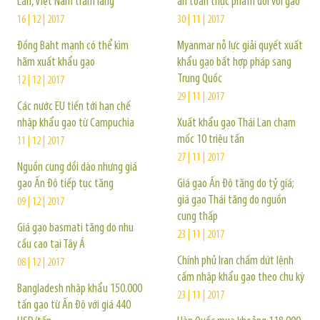
Lan, Việt Nam trầm lắng
an toàn thực phẩm đối với gạo
16 | 12 | 2017
30 | 11 | 2017
Đồng Baht mạnh có thể kìm
Myanmar nỗ lực giải quyết xuất
hãm xuất khẩu gạo
khẩu gạo bất hợp pháp sang
Trung Quốc
12 | 12 | 2017
29 | 11 | 2017
Các nước EU tiến tới hạn chế
nhập khẩu gạo từ Campuchia
Xuất khẩu gạo Thái Lan chạm
mốc 10 triệu tấn
11 | 12 | 2017
27 | 11 | 2017
Nguồn cung dồi dào nhưng giá
gạo Ấn Độ tiếp tục tăng
Giá gạo Ấn Độ tăng do tỷ giá;
giá gạo Thái tăng do nguồn
09 | 12 | 2017
cung thấp
Giá gạo basmati tăng do nhu
23 | 11 | 2017
cầu cao tại Tây Á
Chính phủ Iran chấm dứt lệnh
08 | 12 | 2017
cấm nhập khẩu gạo theo chu kỳ
Bangladesh nhập khẩu 150.000
23 | 11 | 2017
tấn gạo từ Ấn Độ với giá 440