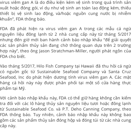
virus viêm gan A là do điều kiện kém vệ sinh trong quá trình sản
xuất hoặc đóng gói, ví dụ như vệ sinh an toàn lao động kém, thiếu
thiết bị vệ sinh lao động, và/hoặc nguồn cung nước bị nhiễm
khuẩn”, FDA thông báo.
FDA đã phát hiện ra virus viêm gan A trong các mẫu cá ngừ
nguyên liệu đông lạnh từ 2 nhà cung cấp này từ tháng 5/2017
nhưng đến giờ mới ban hành cảnh báo nhập khẩu “để giải quyết
các sản phẩm thủy sản đang chờ thông quan dựa trên 2 trường
hợp này”, theo ông Jason Stratchman-Miller, người phát ngôn của
FDA cho biết.
Vào tháng 5/2017, Hilo Fish Company tại Hawaii đã thu hồi cá ngừ
có nguồn gốc từ Sustainable Seafood Company và Santa Cruz
Seafood, Inc do phát hiện dương tính virus viêm gan A. Các mặt
hàng cá hồi này này được phân phối tại một số cửa hàng thực
phẩm tại Mỹ.
Với cảnh báo nhập khẩu này, FDA có thể giữ hàng không cần kiểm
tra đối với các lô hàng thủy sản nguyên liệu tươi hoặc đông lạnh
từ Sustainable Seafood Co. và P.T. Deho Canning Company, theo
FDA thông báo. Tuy nhiên, cảnh báo nhập khẩu này không bao
gồm các sản phẩm thủy sản đóng hộp và đóng túi từ các nhà cung
cấp này.