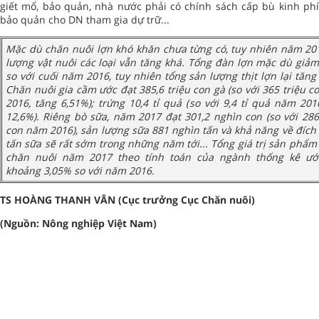
giết mổ, bảo quản, nhà nước phải có chính sách cấp bù kinh phí
bảo quản cho DN tham gia dự trữ...
Mặc dù chăn nuôi lợn khó khăn chưa từng có, tuy nhiên năm 20
lượng vật nuôi các loại vẫn tăng khá. Tổng đàn lợn mặc dù giả
so với cuối năm 2016, tuy nhiên tổng sản lượng thịt lợn lại tăng
Chăn nuôi gia cầm ước đạt 385,6 triệu con gà (so với 365 triệu 
2016, tăng 6,51%); trứng 10,4 tỉ quả (so với 9,4 tỉ quả năm 201
12,6%). Riêng bò sữa, năm 2017 đạt 301,2 nghìn con (so với 28
con năm 2016), sản lượng sữa 881 nghìn tấn và khả năng về đích 
tấn sữa sẽ rất sớm trong những năm tới... Tổng giá trị sản phẩ
chăn nuôi năm 2017 theo tính toán của ngành thống kê ướ
khoảng 3,05% so với năm 2016.
TS HOÀNG THANH VÂN (Cục trưởng Cục Chăn nuôi)
(Nguồn: Nông nghiệp Việt Nam)