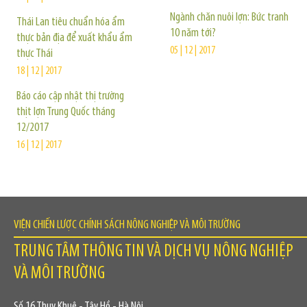
Ngành chăn nuôi lợn: Bức tranh
Thái Lan tiêu chuẩn hóa ẩm
10 năm tới?
thực bản địa để xuất khẩu ẩm
05 | 12 | 2017
thực Thái
18 | 12 | 2017
Báo cáo cập nhật thị trường
thịt lợn Trung Quốc tháng
12/2017
16 | 12 | 2017
VIỆN CHIẾN LƯỢC CHÍNH SÁCH NÔNG NGHIỆP VÀ MÔI TRƯỜNG
TRUNG TÂM THÔNG TIN VÀ DỊCH VỤ NÔNG NGHIỆP
VÀ MÔI TRƯỜNG
Số 16 Thụy Khuê - Tây Hồ - Hà Nội