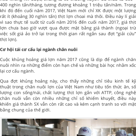
400 nghìn tấn/tháng, tương đương khoảng 1 triệu tấn/năm. Trong
khi đó đến cuối năm 2017, Việt Nam mới chỉ XK được một lượng
rất ít (khoảng 30 nghìn tấn) thịt lợn choai mà thôi. Điều này lí giải
vì sao thực tế suốt từ cuối năm 2016 đến cuối năm 2017, giá thịt
lợn chưa bao giờ vượt qua được mặt bằng giá thành (ngoại trừ
việc sốt giá ảo trở lại trong thời gian rất ngắn sau đợt “giải cứu”
thịt lợn).
Cơ hội tái cơ cấu lại ngành chăn nuôi
Cuộc khủng hoảng giá lợn năm 2017 cũng là dịp để ngành chăn
nuôi nhìn ra những điểm còn hạn chế và những bài học nhằm xốc
lại cơ cấu ngành.
Qua đợt khủng hoảng này, cho thấy những chỉ tiêu kinh tế kỹ
thuật trong chăn nuôi lợn của Việt Nam như tiêu tốn thức ăn, số
lượng con sống/nái, chất lượng thịt lợn gắn với ATTP, công nghệ
chăn nuôi vẫn còn nhiều những chỉ số khiếm khuyết, điều này
khiến giá thành SX vẫn còn rất cao và kém cạnh tranh so với mặt
bằng chung của thế giới.