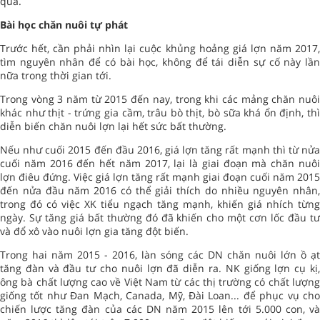
qua.
Bài học chăn nuôi tự phát
Trước hết, cần phải nhìn lại cuộc khủng hoảng giá lợn năm 2017,
tìm nguyên nhân để có bài học, không để tái diễn sự cố này lần
nữa trong thời gian tới.
Trong vòng 3 năm từ 2015 đến nay, trong khi các mảng chăn nuôi
khác như thịt - trứng gia cầm, trâu bò thịt, bò sữa khá ổn định, thì
diễn biến chăn nuôi lợn lại hết sức bất thường.
Nếu như cuối 2015 đến đầu 2016, giá lợn tăng rất mạnh thì từ nửa
cuối năm 2016 đến hết năm 2017, lại là giai đoạn mà chăn nuôi
lợn điêu đứng. Việc giá lợn tăng rất mạnh giai đoạn cuối năm 2015
đến nửa đầu năm 2016 có thể giải thích do nhiều nguyên nhân,
trong đó có việc XK tiểu ngạch tăng mạnh, khiến giá nhích từng
ngày. Sự tăng giá bất thường đó đã khiến cho một cơn lốc đầu tư
và đổ xô vào nuôi lợn gia tăng đột biến.
Trong hai năm 2015 - 2016, làn sóng các DN chăn nuôi lớn ồ ạt
tăng đàn và đầu tư cho nuôi lợn đã diễn ra. NK giống lợn cụ kị,
ông bà chất lượng cao về Việt Nam từ các thị trường có chất lượng
giống tốt như Đan Mạch, Canada, Mỹ, Đài Loan... để phục vụ cho
chiến lược tăng đàn của các DN năm 2015 lên tới 5.000 con, và