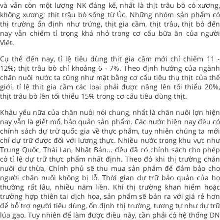
và vẫn còn một lượng NK đáng kể, nhất là thịt trâu bò có xương,
không xương; thịt trâu bò sống từ Úc. Những nhóm sản phẩm có
thị trường ổn định như trứng, thịt gia cầm, thịt trâu, thịt bò đến
nay vẫn chiếm tỉ trọng khá nhỏ trong cơ cấu bữa ăn của người
Việt.
Cụ thể đến nay, tỉ lệ tiêu dùng thịt gia cầm mới chỉ chiếm 11 -
12%; thịt trâu bò chỉ khoảng 6 - 7%. Theo định hướng của ngành
chăn nuôi nước ta cũng như mặt bằng cơ cấu tiêu thụ thịt của thế
giới, tỉ lệ thịt gia cầm các loại phải được nâng lên tối thiểu 20%,
thịt trâu bò lên tối thiểu 15% trong cơ cấu tiêu dùng thịt.
Khâu yếu nữa của chăn nuôi nói chung, nhất là chăn nuôi lợn hiện
nay vẫn là giết mổ, bảo quản sản phẩm. Các nước hiện nay đều có
chính sách dự trữ quốc gia về thực phẩm, tuy nhiên chúng ta mới
chỉ dự trữ được đối với lương thực. Nhiều nước trong khu vực như
Trung Quốc, Thái Lan, Nhật Bản... đều đã có chính sách cho phép
có tỉ lệ dự trữ thực phẩm nhất định. Theo đó khi thị trường chăn
nuôi dư thừa, Chính phủ sẽ thu mua sản phẩm để đảm bảo cho
người chăn nuôi không bị lỗ. Thời gian dự trữ bảo quản của họ
thường rất lâu, nhiều năm liền. Khi thị trường khan hiếm hoặc
trường hợp thiên tai dịch họa, sản phẩm sẽ bán ra với giá rẻ hơn
để hỗ trợ người tiêu dùng, ổn định thị trường, tương tự như dự trữ
lúa gạo. Tuy nhiên để làm được điều này, cần phải có hệ thống DN