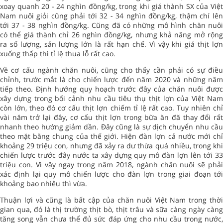
xoay quanh 20 - 24 nghìn đồng/kg, trong khi giá thành SX của Việt
Nam nuôi giỏi cũng phải tới 32 - 34 nghìn đồng/kg, thậm chí lên
tới 37 - 38 nghìn đồng/kg. Cũng đã có những mô hình chăn nuôi
có thể giá thành chỉ 26 nghìn đồng/kg, nhưng khả năng mở rộng
ra số lượng, sản lượng lớn là rất hạn chế. Vì vậy khi giá thịt lợn
xuống thấp thì tỉ lệ thua lỗ rất cao.
Về cơ cấu ngành chăn nuôi, cũng cho thấy cần phải có sự điều
chỉnh, trước mắt là cho chiến lược đến năm 2020 và những năm
tiếp theo. Định hướng quy hoạch trước đây của chăn nuôi được
xây dựng trong bối cảnh nhu cầu tiêu thụ thịt lợn của Việt Nam
còn lớn, theo đó cơ cấu thịt lợn chiếm tỉ lệ rất cao. Tuy nhiên chỉ
vài năm trở lại đây, cơ cấu thịt lợn trong bữa ăn đã thay đổi rất
nhanh theo hướng giảm dần. Đây cũng là sự dịch chuyển nhu cầu
theo mặt bằng chung của thế giới. Hiện đàn lợn cả nước mới chỉ
khoảng 29 triệu con, nhưng đã xảy ra dư thừa quá nhiều, trong khi
chiến lược trước đây nước ta xây dựng quy mô đàn lợn lên tới 33
triệu con. Vì vậy ngay trong năm 2018, ngành chăn nuôi sẽ phải
xác định lại quy mô chiến lược cho đàn lợn trong giai đoạn tới
khoảng bao nhiêu thì vừa.
Thuận lợi và cũng là bất cập của chăn nuôi Việt Nam trong thời
gian qua, đó là thị trường thịt bò, thịt trâu và sữa càng ngày càng
tăng song vẫn chưa thể đủ sức đáp ứng cho nhu cầu trong nước,