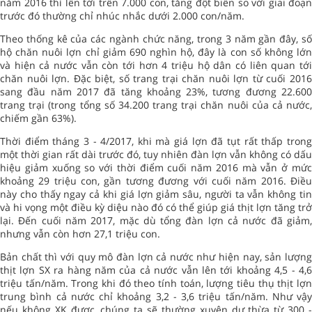
năm 2016 thì lên tới trên 7.000 con, tăng đột biến so với giai đoạn
trước đó thường chỉ nhúc nhắc dưới 2.000 con/năm.
Theo thống kê của các ngành chức năng, trong 3 năm gần đây, số
hộ chăn nuôi lợn chỉ giảm 690 nghìn hộ, đây là con số không lớn
và hiện cả nước vẫn còn tới hơn 4 triệu hộ dân có liên quan tới
chăn nuôi lợn. Đặc biệt, số trang trại chăn nuôi lợn từ cuối 2016
sang đầu năm 2017 đã tăng khoảng 23%, tương đương 22.600
trang trại (trong tổng số 34.200 trang trại chăn nuôi của cả nước,
chiếm gần 63%).
Thời điểm tháng 3 - 4/2017, khi mà giá lợn đã tụt rất thấp trong
một thời gian rất dài trước đó, tuy nhiên đàn lợn vẫn không có dấu
hiệu giảm xuống so với thời điểm cuối năm 2016 mà vẫn ở mức
khoảng 29 triệu con, gần tương đương với cuối năm 2016. Điều
này cho thấy ngay cả khi giá lợn giảm sâu, người ta vẫn không tin
và hi vọng một điều kỳ diệu nào đó có thể giúp giá thịt lợn tăng trở
lại. Đến cuối năm 2017, mặc dù tổng đàn lợn cả nước đã giảm,
nhưng vẫn còn hơn 27,1 triệu con.
Bản chất thì với quy mô đàn lợn cả nước như hiện nay, sản lượng
thịt lợn SX ra hàng năm của cả nước vẫn lên tới khoảng 4,5 - 4,6
triệu tấn/năm. Trong khi đó theo tính toán, lượng tiêu thụ thịt lợn
trung bình cả nước chỉ khoảng 3,2 - 3,6 triệu tấn/năm. Như vậy
nếu không XK được, chúng ta sẽ thường xuyên dư thừa từ 300 -