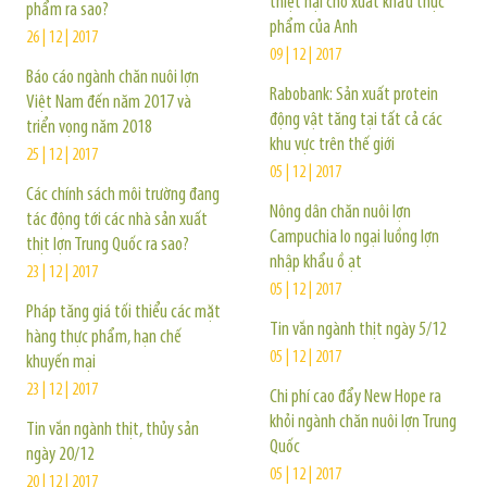
thiệt hại cho xuất khẩu thực
phẩm ra sao?
phẩm của Anh
26 | 12 | 2017
09 | 12 | 2017
Báo cáo ngành chăn nuôi lợn
Rabobank: Sản xuất protein
Việt Nam đến năm 2017 và
động vật tăng tại tất cả các
triển vọng năm 2018
khu vực trên thế giới
25 | 12 | 2017
05 | 12 | 2017
Các chính sách môi trường đang
Nông dân chăn nuôi lợn
tác động tới các nhà sản xuất
Campuchia lo ngại luồng lợn
thịt lợn Trung Quốc ra sao?
nhập khẩu ồ ạt
23 | 12 | 2017
05 | 12 | 2017
Pháp tăng giá tối thiểu các mặt
Tin vắn ngành thịt ngày 5/12
hàng thực phẩm, hạn chế
05 | 12 | 2017
khuyến mại
23 | 12 | 2017
Chi phí cao đẩy New Hope ra
khỏi ngành chăn nuôi lợn Trung
Tin vắn ngành thịt, thủy sản
Quốc
ngày 20/12
05 | 12 | 2017
20 | 12 | 2017