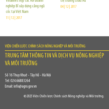
Vinalines hợp tác với doanh
thị trường châu Âu
nghiệp Bỉ xây dựng cảng ngũ
04 | 12 | 2017
cốc tại Việt Nam
11 | 12 | 2017
VIỆN CHIẾN LƯỢC CHÍNH SÁCH NÔNG NGHIỆP VÀ MÔI TRƯỜNG
TRUNG TÂM THÔNG TIN VÀ DỊCH VỤ NÔNG NGHIỆP
VÀ MÔI TRƯỜNG
Số 16 Thụy Khuê - Tây Hồ - Hà Nội
Tel: 024.66883264
Email: info@agro.gov.vn
©2025 Viện Chiến lược Chính sách Nông nghiệp và Môi trường.