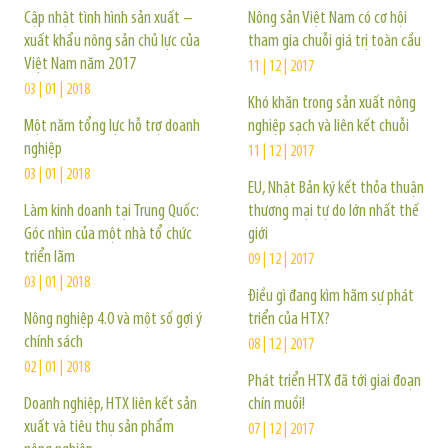
Cập nhật tình hình sản xuất –
Nông sản Việt Nam có cơ hội
xuất khẩu nông sản chủ lực của
tham gia chuỗi giá trị toàn cầu
Việt Nam năm 2017
11 | 12 | 2017
03 | 01 | 2018
Khó khăn trong sản xuất nông
Một năm tổng lực hỗ trợ doanh
nghiệp sạch và liên kết chuỗi
nghiệp
11 | 12 | 2017
03 | 01 | 2018
EU, Nhật Bản ký kết thỏa thuận
Làm kinh doanh tại Trung Quốc:
thương mại tự do lớn nhất thế
Góc nhìn của một nhà tổ chức
giới
triển lãm
09 | 12 | 2017
03 | 01 | 2018
Điều gì đang kìm hãm sự phát
Nông nghiệp 4.0 và một số gợi ý
triển của HTX?
chính sách
08 | 12 | 2017
02 | 01 | 2018
Phát triển HTX đã tới giai đoạn
Doanh nghiệp, HTX liên kết sản
chín muồi!
xuất và tiêu thụ sản phẩm
07 | 12 | 2017