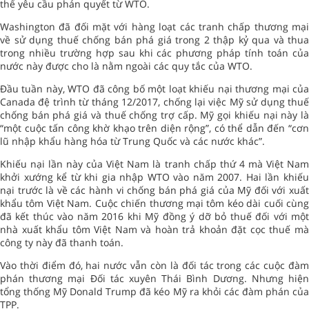
thể yêu cầu phán quyết từ WTO.
Washington đã đối mặt với hàng loạt các tranh chấp thương mại
về sử dụng thuế chống bán phá giá trong 2 thập kỷ qua và thua
trong nhiều trường hợp sau khi các phương pháp tính toán của
nước này được cho là nằm ngoài các quy tắc của WTO.
Đầu tuần này, WTO đã công bố một loạt khiếu nại thương mại của
Canada đệ trình từ tháng 12/2017, chống lại việc Mỹ sử dụng thuế
chống bán phá giá và thuế chống trợ cấp. Mỹ gọi khiếu nại này là
“một cuộc tấn công khờ khạo trên diện rộng”, có thể dẫn đến “cơn
lũ nhập khẩu hàng hóa từ Trung Quốc và các nước khác”.
Khiếu nại lần này của Việt Nam là tranh chấp thứ 4 mà Việt Nam
khởi xướng kể từ khi gia nhập WTO vào năm 2007. Hai lần khiếu
nại trước là về các hành vi chống bán phá giá của Mỹ đối với xuất
khẩu tôm Việt Nam. Cuộc chiến thương mại tôm kéo dài cuối cùng
đã kết thúc vào năm 2016 khi Mỹ đồng ý dỡ bỏ thuế đối với một
nhà xuất khẩu tôm Việt Nam và hoàn trả khoản đặt cọc thuế mà
công ty này đã thanh toán.
Vào thời điểm đó, hai nước vẫn còn là đối tác trong các cuộc đàm
phán thương mại Đối tác xuyên Thái Bình Dương. Nhưng hiện
tổng thống Mỹ Donald Trump đã kéo Mỹ ra khỏi các đàm phán của
TPP.