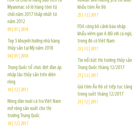
FDA từ chối lô hàng đầu tiên từ
Kuwait ảnh hưởng yếu tới xuất
Myanmar; số lô hàng tôm từ
khẩu tôm Ấn Độ
chối năm 2017 thấp nhất từ
25 | 12 | 2017
năm 2012
FDA công bố cảnh báo nhập
09 | 01 | 2018
khẩu viêm gan A đối với cá ngừ,
Top 5 khuynh hướng nhà hàng
trong đó có Việt Nam
thủy sản tại Mỹ năm 2018
23 | 12 | 2017
04 | 01 | 2018
Tin nổi bật thị trường thủy sản
Trung Quốc tổ chức đợt đàn áp
Trung Quốc tháng 12/2017
nhập lậu thủy sản trên diện
21 | 12 | 2017
rộng
Giá tôm Ấn Độ sẽ tiếp tục tăng
30 | 12 | 2017
trong suốt tháng 12/2017
Nông dân nuôi cá tra Việt Nam
21 | 12 | 2017
mở rộng sản xuất cho thị
trường Trung Quốc
28 | 12 | 2017