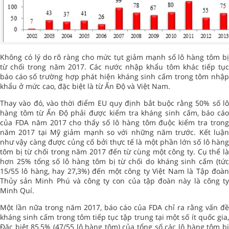
Không có lý do rõ ràng cho mức tụt giảm mạnh số lô hàng tôm bị
từ chối trong năm 2017. Các nước nhập khẩu tôm khác tiếp tục
báo cáo số trường hợp phát hiện kháng sinh cấm trong tôm nhập
khẩu ở mức cao, đặc biệt là từ Ấn Độ và Việt Nam.
Thay vào đó, vào thời điểm EU quy định bắt buộc rằng 50% số lô
hàng tôm từ Ấn Độ phải được kiểm tra kháng sinh cấm, báo cáo
của FDA năm 2017 cho thấy số lô hàng tôm đuộc kiểm tra trong
năm 2017 tại Mỹ giảm mạnh so với những năm trước. Kết luận
như vậy càng được củng cố bởi thực tế là một phần lớn số lô hàng
tôm bị từ chối trong năm 2017 đến từ cùng một công ty. Cụ thể là
hơn 25% tổng số lô hàng tôm bị từ chối do kháng sinh cấm (tức
15/55 lô hàng, hay 27,3%) đến một công ty Việt Nam là Tập đoàn
Thủy sản Minh Phú và công ty con của tập đoàn này là công ty
Minh Quí.
Một lần nữa trong năm 2017, báo cáo của FDA chỉ ra rằng vấn đề
kháng sinh cấm trong tôm tiếp tục tập trung tại một số ít quốc gia,
Đặc biệt 85,5% (47/55 lô hàng tôm) của tổng số các lô hàng tôm bị