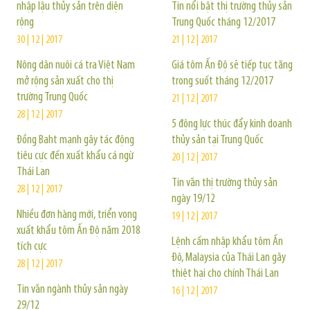
nhập lậu thủy sản trên diện
Tin nổi bật thị trường thủy sản
rộng
Trung Quốc tháng 12/2017
30 | 12 | 2017
21 | 12 | 2017
Nông dân nuôi cá tra Việt Nam
Giá tôm Ấn Độ sẽ tiếp tục tăng
mở rộng sản xuất cho thị
trong suốt tháng 12/2017
trường Trung Quốc
21 | 12 | 2017
28 | 12 | 2017
5 động lực thúc đẩy kinh doanh
Đồng Baht mạnh gây tác động
thủy sản tại Trung Quốc
tiêu cực đến xuất khẩu cá ngừ
20 | 12 | 2017
Thái Lan
Tin vắn thị trường thủy sản
28 | 12 | 2017
ngày 19/12
Nhiều đơn hàng mới, triển vọng
19 | 12 | 2017
xuất khẩu tôm Ấn Độ năm 2018
Lệnh cấm nhập khẩu tôm Ấn
tích cực
Độ, Malaysia của Thái Lan gây
28 | 12 | 2017
thiệt hại cho chính Thái Lan
Tin vắn ngành thủy sản ngày
16 | 12 | 2017
29/12