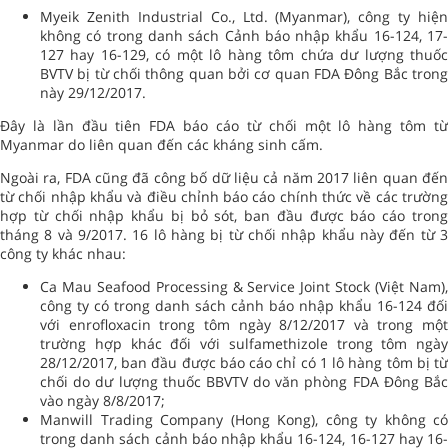
Myeik Zenith Industrial Co., Ltd. (Myanmar), công ty hiện
không có trong danh sách Cảnh báo nhập khẩu 16-124, 17-
127 hay 16-129, có một lô hàng tôm chứa dư lượng thuốc
BVTV bị từ chối thông quan bởi cơ quan FDA Đông Bắc trong
này 29/12/2017.
Đây là lần đầu tiên FDA báo cáo từ chối một lô hàng tôm từ
Myanmar do liên quan đến các kháng sinh cấm.
Ngoài ra, FDA cũng đã công bố dữ liệu cả năm 2017 liên quan đến
từ chối nhập khẩu và điều chỉnh báo cáo chính thức về các trường
hợp từ chối nhập khẩu bị bỏ sót, ban đầu được báo cáo trong
tháng 8 và 9/2017. 16 lô hàng bị từ chối nhập khẩu này đến từ 3
công ty khác nhau:
Ca Mau Seafood Processing & Service Joint Stock (Việt Nam),
công ty có trong danh sách cảnh báo nhập khẩu 16-124 đối
với enrofloxacin trong tôm ngày 8/12/2017 và trong một
trường hợp khác đối với sulfamethizole trong tôm ngày
28/12/2017, ban đầu được báo cáo chỉ có 1 lô hàng tôm bị từ
chối do dư lượng thuốc BBVTV do văn phòng FDA Đông Bắc
vào ngày 8/8/2017;
Manwill Trading Company (Hong Kong), công ty không có
trong danh sách cảnh báo nhập khẩu 16-124, 16-127 hay 16-